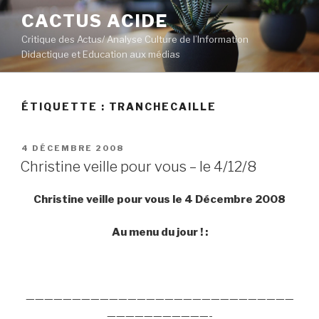
Aller
CACTUS ACIDE
au
Critique des Actus/ Analyse Culture de l’Information
contenu
Didactique et Education aux médias
principal
ÉTIQUETTE :
TRANCHECAILLE
PUBLIÉ
4 DÉCEMBRE 2008
LE
Christine veille pour vous – le 4/12/8
Christine veille pour vous le 4 Décembre 2008
Au menu du jour ! :
—————————————————————————————
———————————-