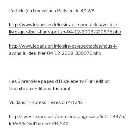
L’article (en Français)du Parisien du 4/12/8
http://www.leparisien.fr/loisirs-et-spectacles/voici-le-
livre-que-lisait-harry-potter-04-12-2008-330975.php
http://www.leparisien.fr/loisirs-et-spectacles/nous-l-
avons-lu-des-hier-04-12-2008-330976.php
Les 3 première pages d’Huckleberry Finn (édition
traduite aux Editions Tristram)
Vu dans L’Express-Livres du 4/12/8
http://livres.lexpress.fr/premierespages.asp/idC=14475/
idR=6/idG=4?xtor=EPR-342