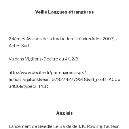
Veille Langues étrangères
24èmes Assises de la traduction littéraire(Arles 2007).-
Actes Sud
Vu dans Vigilibris-Decitre du 4/12/8
http://www.decitre.fr/partenaires.aspx?
action=vigilibris&ean=9782742779918&id_profil=A006
3486&typecli=PER
Anglais
Lancement de Beedle Le Barde de J. K. Rowling, l’auteur