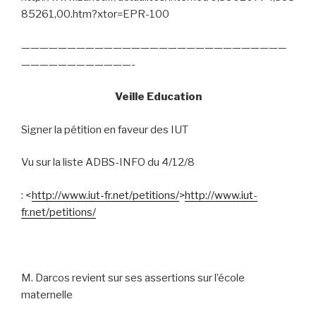
85261,00.htm?xtor=EPR-100
—————————————————————————————
————————————-
Veille Education
Signer la pétition en faveur des IUT
Vu sur la liste ADBS-INFO du 4/12/8
: <
http://www.iut-fr.net/petitions/
>
http://www.iut-
fr.net/petitions/
M. Darcos revient sur ses assertions sur l’école
maternelle