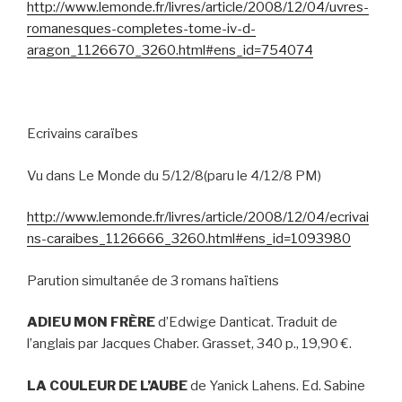
http://www.lemonde.fr/livres/article/2008/12/04/uvres-
romanesques-completes-tome-iv-d-
aragon_1126670_3260.html#ens_id=754074
Ecrivains caraïbes
Vu dans Le Monde du 5/12/8(paru le 4/12/8 PM)
http://www.lemonde.fr/livres/article/2008/12/04/ecrivai
ns-caraibes_1126666_3260.html#ens_id=1093980
Parution simultanée de 3 romans haïtiens
ADIEU MON FRÈRE
d’Edwige Danticat. Traduit de
l’anglais par Jacques Chaber. Grasset, 340 p., 19,90 €.
LA COULEUR DE L’AUBE
de Yanick Lahens. Ed. Sabine