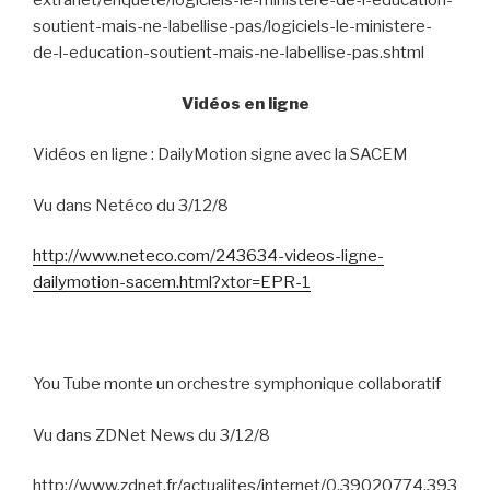
extranet/enquete/logiciels-le-ministere-de-l-education-
soutient-mais-ne-labellise-pas/logiciels-le-ministere-
de-l-education-soutient-mais-ne-labellise-pas.shtml
Vidéos en ligne
Vidéos en ligne : DailyMotion signe avec la SACEM
Vu dans Netéco du 3/12/8
http://www.neteco.com/243634-videos-ligne-
dailymotion-sacem.html?xtor=EPR-1
You Tube monte un orchestre symphonique collaboratif
Vu dans ZDNet News du 3/12/8
http://www.zdnet.fr/actualites/internet/0,39020774,393