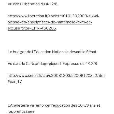
Vu dans Libération du 4/12/8
http://www.liberation.fr/societe/0101302900-si-j-ai-
blesse-les-enseignants-de-maternelle-je-m-en-
excuse?xtor=EPR-450206
Le budget de l’Education Nationale devant le Sénat
Vu dans le Café pédagogique-L’Expresso du 4/12/8
http://www.senat.fr/cra/s20081203/s20081203_2.html
#par_17
L’Angleterre va renforcer l’éducation des 16-19 ans et
l’apprentissage