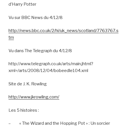
d’Harry Potter
Vu sur BBC News du 4/12/8
http://news.bbc.co.uk/2/hi/uk_news/scotland/7763767.s
tm
Vu dans The Telegraph du 4/12/8
http://www.telegraph.co.uk/arts/main.jhtml?
xml=/arts/2008/12/04/bobeedle104.xml
Site de J. K. Rowling
http://www.jkrowling.com/
Les 5 histoires :
–
« The Wizard and the Hopping Pot » : Un sorcier