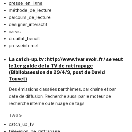
presse_en_ligne
méthode_de_lecture
parcours_de_lecture
designer_interactif
narvic
drouillat_benoît
presseinternet
La catch-up.tv : http://www.tvarevoir.fr/ se veut
le 1er guide de la TV de rattrapage
(Bibliobsession du 29/4/9, post de David
Touvet)
Des émissions classées par thèmes, par chaîne et par
date de diffusion. Recherche aussi par le moteur de
recherche interne ou le nuage de tags
TAGS
catch_up_tv
télévision_de_rattrapage