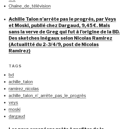
Chaîne_de_télévision
Achille Talon n’arrête pas le progrès, par Veys
et Moski, publié chez Dargaud, 9,45 €. Mais
sans la verve de Greg qui fut à l’origine de la BD.
Des sketches inégaux selon Nicolas Ramirez
(Actualitté du 2-3/4/9, post de Nicolas
Ramirez)
TAGS
bd
achille_talon
ramirez_nicolas
achille_talon_n’_arrête_pas_le_progrès
veys
moski
dargaud