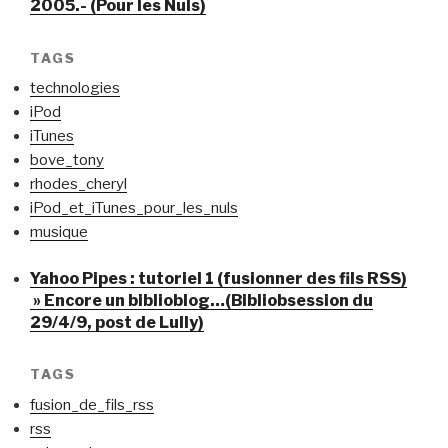
2005.- (Pour les Nuls)
TAGS
technologies
iPod
iTunes
bove_tony
rhodes_cheryl
iPod_et_iTunes_pour_les_nuls
musique
Yahoo Pipes : tutoriel 1 (fusionner des fils RSS)
» Encore un biblioblog…(Bibliobsession du
29/4/9, post de Lully)
TAGS
fusion_de_fils_rss
rss