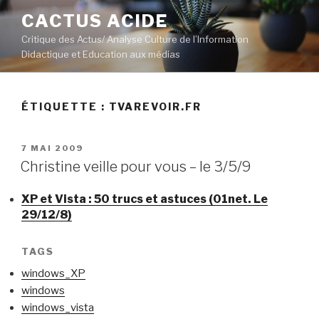
Aller
CACTUS ACIDE
au
Critique des Actus/ Analyse Culture de l’Information
contenu
Didactique et Education aux médias
principal
ÉTIQUETTE :
TVAREVOIR.FR
PUBLIÉ
7 MAI 2009
LE
Christine veille pour vous – le 3/5/9
XP et Vista : 50 trucs et astuces (01net. Le
29/12/8)
TAGS
windows_XP
windows
windows_vista