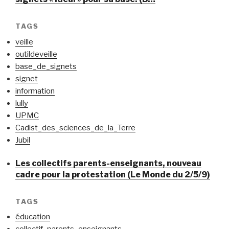
TAGS
veille
outildeveille
base_de_signets
signet
information
lully
UPMC
Cadist_des_sciences_de_la_Terre
Jubil
Les collectifs parents-enseignants, nouveau
cadre pour la protestation (Le Monde du 2/5/9)
TAGS
éducation