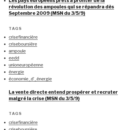
Les pays européens prêts à profiter de la
révolution des ampoules qui se répandra dès
Septembre 2009 (MSN du 3/5/9)
TAGS
crisefinancière
criseboursière
ampoule
eedd
unioneuropéenne
énergie
économie_d’_énergie
La vente directe entend prospérer et recruter
malgré la crise (MSN du 3/5/9)
TAGS
crisefinancière
criseboursière