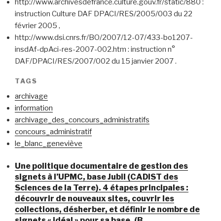
http://www.archivesdefrance.culture.gouv.fr/static/880 :
instruction Culture DAF DPACI/RES/2005/003 du 22
février 2005 ,
http://www.dsi.cnrs.fr/BO/2007/12-07/433-bo1207-
insdAf-dpAci-res-2007-002.htm : instruction n°
DAF/DPACI/RES/2007/002 du 15 janvier 2007 .
TAGS
archivage
information
archivage_des_concours_administratifs
concours_administratif
le_blanc_geneviève
Une politique documentaire de gestion des
signets à l’UPMC, base Jubil (CADIST des
Sciences de la Terre). 4 étapes principales :
découvrir de nouveaux sites, couvrir les
collections, désherber, et définir le nombre de
signets « idéal » pour sa base. (B…