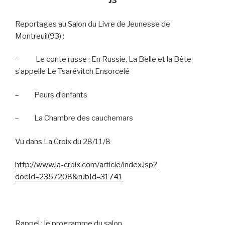
J3
Reportages au Salon du Livre de Jeunesse de
Montreuil(93) :
–
Le conte russe : En Russie, La Belle et la Bête
s’appelle Le Tsarévitch Ensorcelé
–
Peurs d’enfants
–
La Chambre des cauchemars
Vu dans La Croix du 28/11/8
http://www.la-croix.com/article/index.jsp?
docId=2357208&rubId=31741
Rappel : le programme du salon