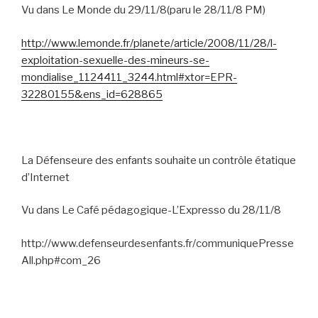
Vu dans Le Monde du 29/11/8(paru le 28/11/8 PM)
http://www.lemonde.fr/planete/article/2008/11/28/l-
exploitation-sexuelle-des-mineurs-se-
mondialise_1124411_3244.html#xtor=EPR-
32280155&ens_id=628865
La Défenseure des enfants souhaite un contrôle étatique
d’Internet
Vu dans Le Café pédagogique-L’Expresso du 28/11/8
http://www.defenseurdesenfants.fr/communiquePresse
All.php#com_26