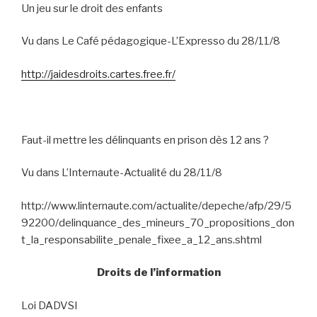
Un jeu sur le droit des enfants
Vu dans Le Café pédagogique-L’Expresso du 28/11/8
http://jaidesdroits.cartes.free.fr/
Faut-il mettre les délinquants en prison dès 12 ans ?
Vu dans L’Internaute-Actualité du 28/11/8
http://www.linternaute.com/actualite/depeche/afp/29/5
92200/delinquance_des_mineurs_70_propositions_don
t_la_responsabilite_penale_fixee_a_12_ans.shtml
Droits de l’information
Loi DADVSI