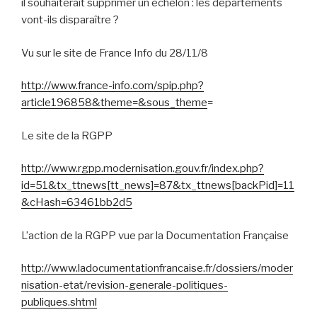
il souhaiterait supprimer un échelon : les départements
vont-ils disparaître ?
Vu sur le site de France Info du 28/11/8
http://www.france-info.com/spip.php?
article196858&theme=&sous_theme
=
Le site de la RGPP
http://www.rgpp.modernisation.gouv.fr/index.php?
id=51&tx_ttnews[tt_news]=87&tx_ttnews[backPid]=11
&cHash=63461bb2d5
L’action de la RGPP vue par la Documentation Française
http://www.ladocumentationfrancaise.fr/dossiers/moder
nisation-etat/revision-generale-politiques-
publiques.shtml