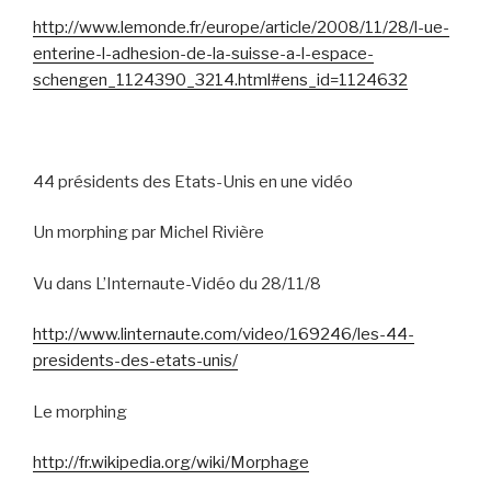
http://www.lemonde.fr/europe/article/2008/11/28/l-ue-
enterine-l-adhesion-de-la-suisse-a-l-espace-
schengen_1124390_3214.html#ens_id=1124632
44 présidents des Etats-Unis en une vidéo
Un morphing par Michel Rivière
Vu dans L’Internaute-Vidéo du 28/11/8
http://www.linternaute.com/video/169246/les-44-
presidents-des-etats-unis/
Le morphing
http://fr.wikipedia.org/wiki/Morphage