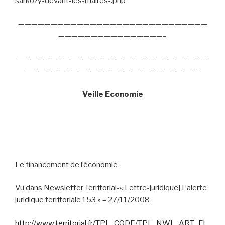
sarkozy-devant-les-maires-.php
—————————————————————————————
————————————————–
—————————————————————————————
——————————————————————————-
Veille Economie
Le financement de l’économie
Vu dans Newsletter Territorial-« Lettre-juridique] L’alerte
juridique territoriale 153 » – 27/11/2008
http://www.territorial.fr/TPL_CODE/TPL_NWL_ART_FI