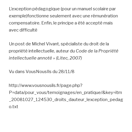
L’exception pédagogique (pour un manuel scolaire par
exemple)fonctionne seulement avec une rémunération
compensatoire. Enfin, le principe a été accepté mais
avec difficulté
Un post de Michel Vivant, spécialiste du droit de la
propriété intellectuelle, auteur du
Code de la Propriété
intellectuelle annoté
» (Litec, 2007)
Vu dans VousNousIls du 28/11/8
http://www.vousnousils.fr/page.php?
P=data/pour_vous/temoignages/en_pratique/&key=itm
_20081027_124530_droits_dauteur_lexception_pedag
o.txt