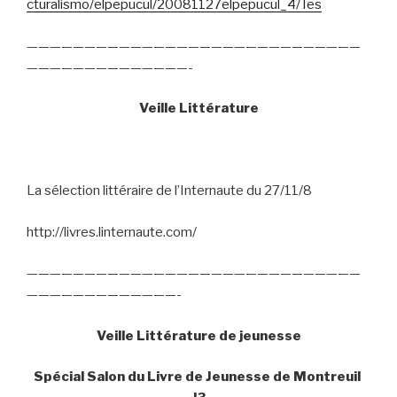
cturalismo/elpepucul/20081127elpepucul_4/Tes
—————————————————————————————
——————————————-
Veille Littérature
La sélection littéraire de l’Internaute du 27/11/8
http://livres.linternaute.com/
—————————————————————————————
—————————————-
Veille Littérature de jeunesse
Spécial Salon du Livre de Jeunesse de Montreuil