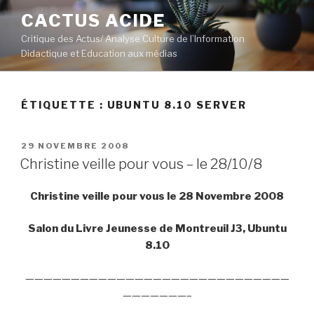
Aller
CACTUS ACIDE
au
Critique des Actus/ Analyse Culture de l’Information
contenu
Didactique et Education aux médias
principal
ÉTIQUETTE :
UBUNTU 8.10 SERVER
PUBLIÉ
29 NOVEMBRE 2008
LE
Christine veille pour vous – le 28/10/8
Christine veille pour vous le 28 Novembre 2008
Salon du Livre Jeunesse de Montreuil J3, Ubuntu
8.10
—————————————————————————————
———————–