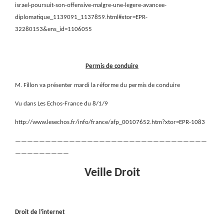
israel-poursuit-son-offensive-malgre-une-legere-avancee-
diplomatique_1139091_1137859.html#xtor=EPR-
32280153&ens_id=1106055
Permis de conduire
M. Fillon va présenter mardi la réforme du permis de conduire
Vu dans Les Echos-France du 8/1/9
http://www.lesechos.fr/info/france/afp_00107652.htm?xtor=EPR-1083
————————————————————————————————
—————————
Veille Droit
Droit de l’internet