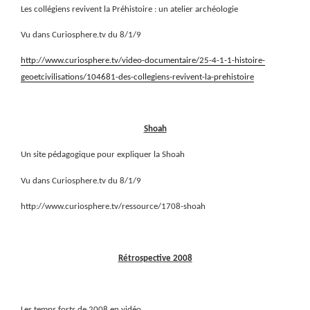
Les collégiens revivent la Préhistoire : un atelier archéologie
Vu dans Curiosphere.tv du 8/1/9
http://www.curiosphere.tv/video-documentaire/25-4-1-1-histoire-
geoetcivilisations/104681-des-collegiens-revivent-la-prehistoire
Shoah
Un site pédagogique pour expliquer la Shoah
Vu dans Curiosphere.tv du 8/1/9
http://www.curiosphere.tv/ressource/1708-shoah
Rétrospective 2008
Les temps forts de 2008 en vidéo