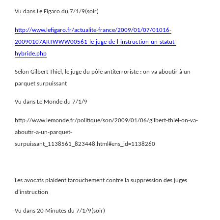
Vu dans Le Figaro du 7/1/9(soir)
http://www.lefigaro.fr/actualite-france/2009/01/07/01016-
20090107ARTWWW00561-le-juge-de-l-instruction-un-statut-
hybride.php
Selon Gilbert Thiel, le juge du pôle antiterroriste : on va aboutir à un
parquet surpuissant
Vu dans Le Monde du 7/1/9
http://www.lemonde.fr/politique/son/2009/01/06/gilbert-thiel-on-va-
aboutir-a-un-parquet-
surpuissant_1138561_823448.html#ens_id=1138260
Les avocats plaident farouchement contre la suppression des juges
d’instruction
Vu dans 20 Minutes du 7/1/9(soir)