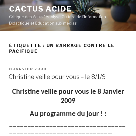
Aller
CACTUS ACIDE
au
Critique des Actus/ Analyse Culture de l’Information
contenu
Didactique et Education aux médias
principal
ÉTIQUETTE :
UN BARRAGE CONTRE LE
PACIFIQUE
PUBLIÉ
8 JANVIER 2009
LE
Christine veille pour vous – le 8/1/9
Christine veille pour vous le 8 Janvier
2009
Au programme du jour ! :
————————————————————————————————
————————————————————————————-