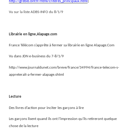
http://grebib.bnf.fr/html/criteres_principaux.html
]
Vu sur la liste ADBS-INFO du 8/1/9
Librairie en ligne,Alapage.com
France Télécom s’apprête à fermer sa librairie en ligne Alapage.Com
Vu dans JDN e-business du 7-8/1/9
http://www.journaldunet.com/breve/france/34994/france-telecom-s-
appreterait-a-fermer-alapage.shtml
Lecture
Des livres d’action pour inciter les garçons à lire
Les garçons lisent quand ils ont l’impression qu’ils retireront quelque
chose de la lecture