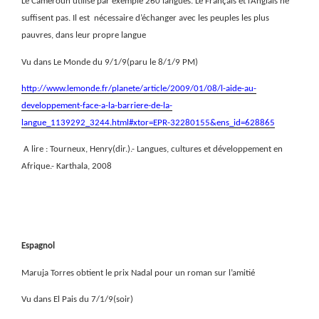
Le Cameroun utilise par exemple 260 langues. Le Français et l’Anglais ne
suffisent pas. Il est
nécessaire d’échanger avec les peuples les plus
pauvres, dans leur propre langue
Vu dans Le Monde du 9/1/9(paru le 8/1/9 PM)
http://www.lemonde.fr/planete/article/2009/01/08/l-aide-au-
developpement-face-a-la-barriere-de-la-
langue_1139292_3244.html#xtor=EPR-32280155&ens_id=628865
A lire : Tourneux, Henry(dir.).- Langues, cultures et développement en
Afrique.- Karthala, 2008
Espagnol
Maruja Torres obtient le prix Nadal pour un roman sur l’amitié
Vu dans El Pais du 7/1/9(soir)