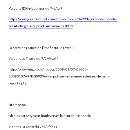
Vu dans JDN e-business du 7-8/1/9
http://www.journaldunet.com/breve/france/34993/la-redevance-tele-
serait-elargie-aux-pc-et-aux-mobiles.shtml
La carte de France de l’impôt sur le revenu
Vu dans Le Figaro du 7/1/9(soir)
http://www.lefigaro.fr/impots/2009/01/07/05003-
20090107ARTFIG00296-l-impot-sur-le-revenu-reste-inegalement-
reparti-.php
Droit pénal
Nicolas Sarkozy veut bouleverser la procédure pénale
Vu dans La Croix du 7/1/9(soir)