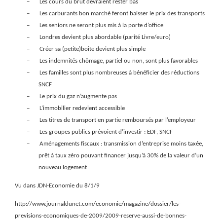
–
Les cours du brut devraient rester bas
–
Les carburants bon marché feront baisser le prix des transports
–
Les seniors ne seront plus mis à la porte d’office
–
Londres devient plus abordable (parité Livre/euro)
–
Créer sa (petite)boîte devient plus simple
–
Les indemnités chômage, partiel ou non, sont plus favorables
–
Les familles sont plus nombreuses à bénéficier des réductions
SNCF
–
Le prix du gaz n’augmente pas
–
L’immobilier redevient accessible
–
Les titres de transport en partie remboursés par l’employeur
–
Les groupes publics prévoient d’investir : EDF, SNCF
–
Aménagements fiscaux : transmission d’entreprise moins taxée,
prêt à taux zéro pouvant financer jusqu’à 30% de la valeur d’un
nouveau logement
Vu dans JDN-Economie du 8/1/9
http://www.journaldunet.com/economie/magazine/dossier/les-
previsions-economiques-de-2009/2009-reserve-aussi-de-bonnes-