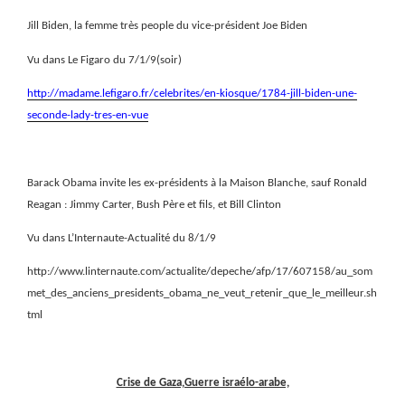
Jill Biden, la femme très people du vice-président Joe Biden
Vu dans Le Figaro du 7/1/9(soir)
http://madame.lefigaro.fr/celebrites/en-kiosque/1784-jill-biden-une-
seconde-lady-tres-en-vue
Barack Obama invite les ex-présidents à la Maison Blanche, sauf Ronald
Reagan : Jimmy Carter, Bush Père et fils, et Bill Clinton
Vu dans L’Internaute-Actualité du 8/1/9
http://www.linternaute.com/actualite/depeche/afp/17/607158/au_som
met_des_anciens_presidents_obama_ne_veut_retenir_que_le_meilleur.sh
tml
Crise de Gaza,Guerre israélo-arabe,