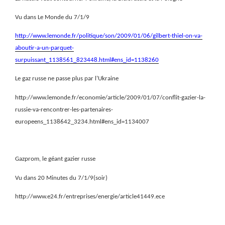
Vu dans Le Monde du 7/1/9
http://www.lemonde.fr/politique/son/2009/01/06/gilbert-thiel-on-va-
aboutir-a-un-parquet-
surpuissant_1138561_823448.html#ens_id=1138260
Le gaz russe ne passe plus par l’Ukraine
http://www.lemonde.fr/economie/article/2009/01/07/conflit-gazier-la-
russie-va-rencontrer-les-partenaires-
europeens_1138642_3234.html#ens_id=1134007
Gazprom, le géant gazier russe
Vu dans 20 Minutes du 7/1/9(soir)
http://www.e24.fr/entreprises/energie/article41449.ece