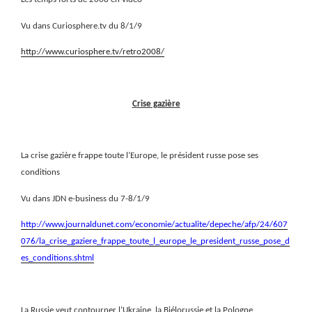
Vu dans Curiosphere.tv du 8/1/9
http://www.curiosphere.tv/retro2008/
Crise gazière
La crise gazière frappe toute l’Europe, le président russe pose ses
conditions
Vu dans JDN e-business du 7-8/1/9
http://www.journaldunet.com/economie/actualite/depeche/afp/24/607
076/la_crise_gaziere_frappe_toute_l_europe_le_president_russe_pose_d
es_conditions.shtml
La Russie veut contourner l’Ukraine, la Biélorussie et la Pologne