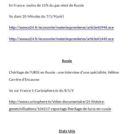
En France, moins de 15% du gaz vient de Russie
Vu dans 20 Minutes du 7/1/9(soir)
http://www.e24.fr/economie/materiespremieres/article40996.ece
http://www.e24.fr/economie/materiespremieres/article41440.ece
Russie
L’héritage de l’URSS en Russie : une interview d’une spécialiste, Hélène
Carrère d’Encausse
Vu sur France 5-Curiosphere.tv du 8/1/9
http://www.curiosphere.tv/video-documentaire/25-histoire-
geoetcivilisations/104217-reportage-lheritage-de-lurss-en-russie
Etats-Unis