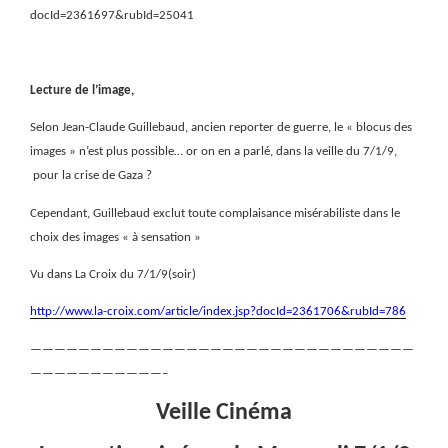
docId=2361697&rubId=25041
Lecture de l’image,
Selon Jean-Claude Guillebaud, ancien reporter de guerre, le « blocus des
images » n’est plus possible… or on en a parlé, dans la veille du 7/1/9,
pour la crise de Gaza ?
Cependant, Guillebaud exclut toute complaisance misérabiliste dans le
choix des images « à sensation »
Vu dans La Croix du 7/1/9(soir)
http://www.la-croix.com/article/index.jsp?docId=2361706&rubId=786
————————————————————————————————
———————————–
Veille Cinéma