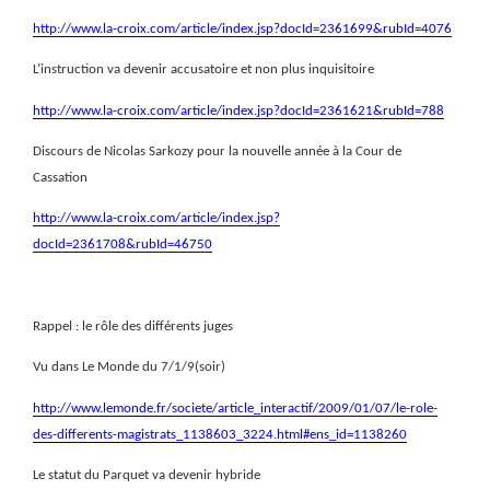
http://www.la-croix.com/article/index.jsp?docId=2361699&rubId=4076
L’instruction va devenir accusatoire et non plus inquisitoire
http://www.la-croix.com/article/index.jsp?docId=2361621&rubId=788
Discours de Nicolas Sarkozy pour la nouvelle année à la Cour de
Cassation
http://www.la-croix.com/article/index.jsp?
docId=2361708&rubId=46750
Rappel : le rôle des différents juges
Vu dans Le Monde du 7/1/9(soir)
http://www.lemonde.fr/societe/article_interactif/2009/01/07/le-role-
des-differents-magistrats_1138603_3224.html#ens_id=1138260
Le statut du Parquet va devenir hybride