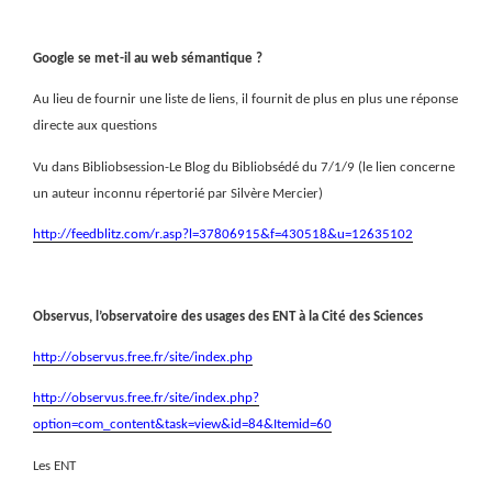
Google se met-il au web sémantique ?
Au lieu de fournir une liste de liens, il fournit de plus en plus une réponse
directe aux questions
Vu dans Bibliobsession-Le Blog du Bibliobsédé du 7/1/9 (le lien concerne
un auteur inconnu répertorié par Silvère Mercier)
http://feedblitz.com/r.asp?l=37806915&f=430518&u=12635102
Observus, l’observatoire des usages des ENT à la Cité des Sciences
http://observus.free.fr/site/index.php
http://observus.free.fr/site/index.php?
option=com_content&task=view&id=84&Itemid=60
Les ENT