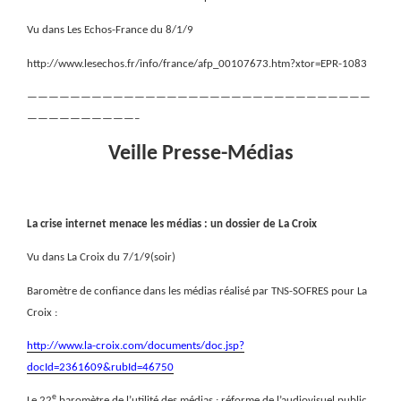
Vu dans Les Echos-France du 8/1/9
http://www.lesechos.fr/info/france/afp_00107673.htm?xtor=EPR-1083
————————————————————————————————
——————————–
Veille Presse-Médias
La crise internet menace les médias : un dossier de La Croix
Vu dans La Croix du 7/1/9(soir)
Baromètre de confiance dans les médias réalisé par TNS-SOFRES pour La
Croix :
http://www.la-croix.com/documents/doc.jsp?
docId=2361609&rubId=46750
e
Le 22
baromètre de l’utilité des médias : réforme de l’audiovisuel public,