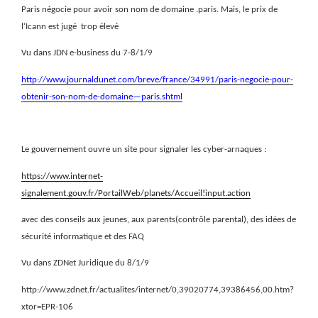
Paris négocie pour avoir son nom de domaine .paris. Mais, le prix de
l’Icann est jugé
trop élevé
Vu dans JDN e-business du 7-8/1/9
http://www.journaldunet.com/breve/france/34991/paris-negocie-pour-
obtenir-son-nom-de-domaine—paris.shtml
Le gouvernement ouvre un site pour signaler les cyber-arnaques :
https://www.internet-
signalement.gouv.fr/PortailWeb/planets/Accueil!input.action
avec des conseils aux jeunes, aux parents(contrôle parental), des idées de
sécurité informatique et des FAQ
Vu dans ZDNet Juridique du 8/1/9
http://www.zdnet.fr/actualites/internet/0,39020774,39386456,00.htm?
xtor=EPR-106