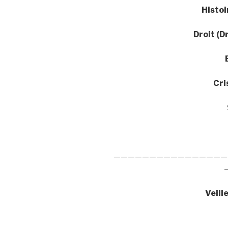
Histo
Droit (D
Cri
————————————————
Veill