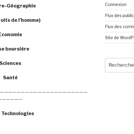
Connexion
ire-Géographie
Flux des publi
roits de l’homme)
Flux des com
Economie
Site de Word
se boursière
Recherche
Sciences
pour
:
Santé
—————————————————————
——————
e Technologies