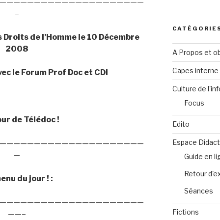
—————————————————————
–
CATÉGORIE
es Droits de l’Homme le 10 Décembre
2008
A Propos et ob
Capes intern
vec le Forum Prof Doc et CDI
Culture de l'in
Focus
jour de Télédoc !
Edito
Espace Didact
—————————————————————
—
Guide en l
Retour d'e
nu du jour ! :
Séances
—————————————————————
Fictions
——–