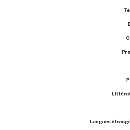
Te
O
Pr
P
Littéra
Langues étrangè