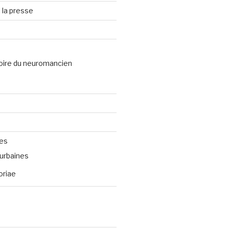
 la presse
oire du neuromancien
ves
urbaines
oriae