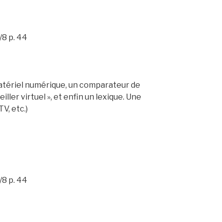
/8 p. 44
atériel numérique, un comparateur de
ller virtuel », et enfin un lexique. Une
V, etc.)
/8 p. 44