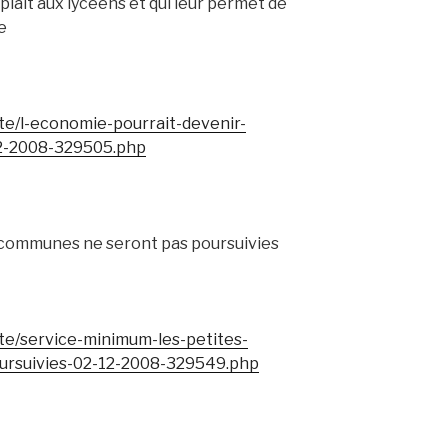
i plaît aux lycéens et qui leur permet de
e
ete/l-economie-pourrait-devenir-
12-2008-329505.php
s communes ne seront pas poursuivies
ete/service-minimum-les-petites-
rsuivies-02-12-2008-329549.php