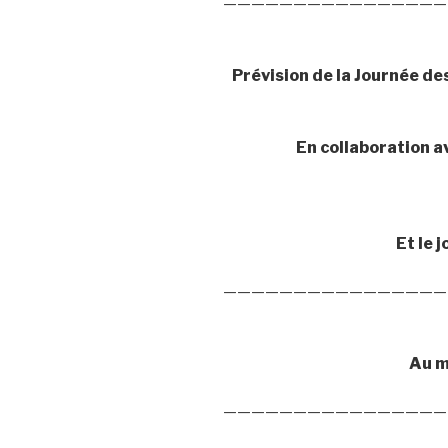
————————————————
Prévision de la Journée d
En collaboration a
Et le 
————————————————
Au me
————————————————