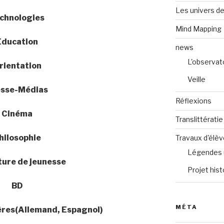
Les univers de
chnologies
Mind Mapping
Education
news
L'observat
rientation
Veille
esse-Médias
Réflexions
Cinéma
Translittératie
hilosophie
Travaux d'élè
Légendes 
ture de jeunesse
Projet hist
BD
MÉTA
res(Allemand, Espagnol)