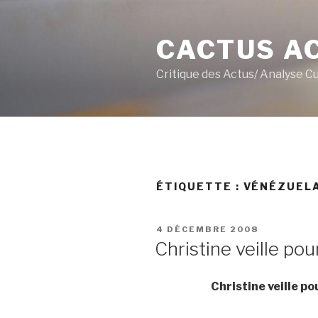
Aller
au
CACTUS A
contenu
principal
Critique des Actus/ Analyse C
ÉTIQUETTE :
VÉNÉZUEL
PUBLIÉ
4 DÉCEMBRE 2008
LE
Christine veille pou
Christine veille p