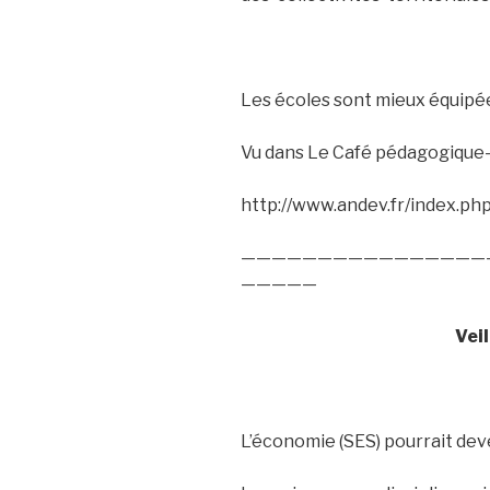
Les écoles sont mieux équipé
Vu dans Le Café pédagogique-
http://www.andev.fr/index.ph
————————————————
—————
Vei
L’économie (SES) pourrait dev