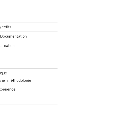
S
jectifs
e Documentation
formation
ique
igne : méthodologie
xpérience