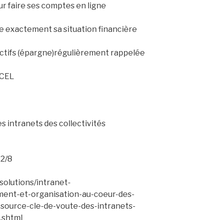
our faire ses comptes en ligne
e exactement sa situation financière
jectifs (épargne)régulièrement rappelée
XCEL
s intranets des collectivités
12/8
solutions/intranet-
ent-et-organisation-au-coeur-des-
n-source-cle-de-voute-des-intranets-
s.shtml