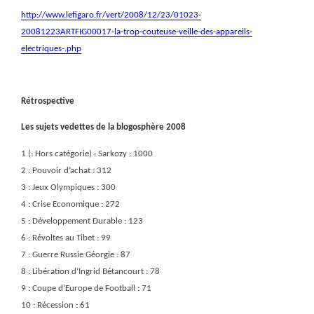
http://www.lefigaro.fr/vert/2008/12/23/01023-
20081223ARTFIG00017-la-trop-couteuse-veille-des-appareils-
electriques-.php
Rétrospective
Les sujets vedettes de la blogosphère 2008
1 (: Hors catégorie) : Sarkozy : 1000
2 : Pouvoir d’achat : 312
3 : Jeux Olympiques : 300
4 : Crise Economique : 272
5 : Développement Durable : 123
6 : Révoltes au Tibet : 99
7 : Guerre Russie Géorgie : 87
8 : Libération d’Ingrid Bétancourt : 78
9 : Coupe d’Europe de Football : 71
10 : Récession : 61