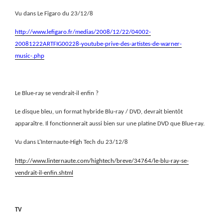
Vu dans Le Figaro du 23/12/8
http://www.lefigaro.fr/medias/2008/12/22/04002-
20081222ARTFIG00228-youtube-prive-des-artistes-de-warner-
music-.php
Le Blue-ray se vendrait-il enfin ?
Le disque bleu, un format hybride Blu-ray / DVD, devrait bientôt
apparaître. Il fonctionnerait aussi bien sur une platine DVD que Blue-ray.
Vu dans L’Internaute-High Tech du 23/12/8
http://www.linternaute.com/hightech/breve/34764/le-blu-ray-se-
vendrait-il-enfin.shtml
TV