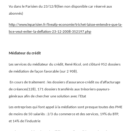
Vu dans le Parisien du 23/12/8(lien non disponible car réservé aux
abonnés)
http://www.leparisien.fr/liveafp-economie/trichet-laisse-entendre-que-la-
bce-veut-eviter-la-deflation-23-12-2008-352197.php
Médiateur du crédit
Les services du médiateur du crédit, René Ricol, ont clôturé 952 dossiers
de médiation de façon favorable (sur 2 908).
En cours de traitement : les dossiers d’assurance-crédit ou d’affacturage
de créances(128), 171 dossiers transférés aux trésoriers-payeurs-
généraux afin de chercher une solution avec l’Etat
Les entreprises qui font appel à la médiation sont presque toutes des PME
de moins de 50 salariés : 2/3 du commerce et des services, 19% du BTP,
et 14% de l’industrie