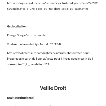
http://www.journaldunet.com/economie/actualite/depeche/afp/24/602
630/naissance_d_une_opep_du_gaz_siege_social_au_qatar.shtml
Géolocalisation
L’image GoogleEarth de l’année
Vu dans L’Internaute-High Tech du 23/12/8
http://www.linternaute.com/hightech/internet/photo/votez-pour-l-
image-google-earth-de-l-annee/votez-pour-l-image-google-earth-de-l-
annee.shtml?f_id_newsletter=272
————————————————————————————————
—————————–
Veille Droit
Droit constitutionnel