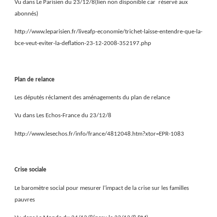
Vu dans Le Parisien du 23/12/8(lien non disponible car
réservé aux
abonnés)
http://www.leparisien.fr/liveafp-economie/trichet-laisse-entendre-que-la-
bce-veut-eviter-la-deflation-23-12-2008-352197.php
Plan de relance
Les députés réclament des aménagements du plan de relance
Vu dans Les Echos-France du 23/12/8
http://www.lesechos.fr/info/france/4812048.htm?xtor=EPR-1083
Crise sociale
Le baromètre social pour mesurer l’impact de la crise sur les familles
pauvres