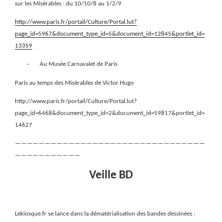
sur les Misérables : du 10/10/8 au 1/2/9
http://www.paris.fr/portail/Culture/Portal.lut?
page_id=5967&document_type_id=5&document_id=12845&portlet_id=
13359
–
Au Musée Carnavalet de Paris
Paris au temps des Misérables de Victor Hugo
http://www.paris.fr/portail/Culture/Portal.lut?
page_id=6468&document_type_id=2&document_id=59817&portlet_id=
14627
————————————————————————————————
———————————
Veille BD
Lekiosque.fr se lance dans la dématérialisation des bandes dessinées :