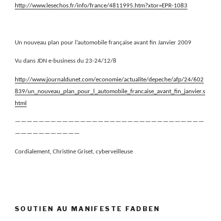
http://www.lesechos.fr/info/france/4811995.htm?xtor=EPR-1083
Un nouveau plan pour l’automobile française avant fin Janvier 2009
Vu dans JDN e-business du 23-24/12/8
http://www.journaldunet.com/economie/actualite/depeche/afp/24/602
839/un_nouveau_plan_pour_l_automobile_francaise_avant_fin_janvier.s
html
————————————————————————————————
———————————
Cordialement, Christine Griset, cyberveilleuse
SOUTIEN AU MANIFESTE FADBEN