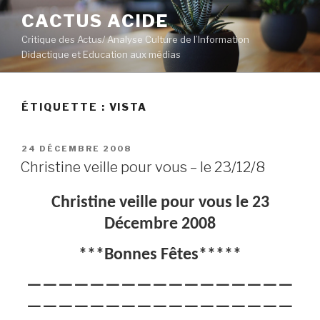
Aller
CACTUS ACIDE
au
Critique des Actus/ Analyse Culture de l’Information
contenu
Didactique et Education aux médias
principal
ÉTIQUETTE :
VISTA
PUBLIÉ
24 DÉCEMBRE 2008
LE
Christine veille pour vous – le 23/12/8
Christine veille pour vous le 23
Décembre 2008
***Bonnes Fêtes*****
—————————————————
—————————————————