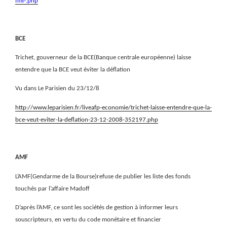
fmi-.php
BCE
Trichet, gouverneur de la BCE(Banque centrale européenne) laisse
entendre que la BCE veut éviter la déflation
Vu dans Le Parisien du 23/12/8
http://www.leparisien.fr/liveafp-economie/trichet-laisse-entendre-que-la-
bce-veut-eviter-la-deflation-23-12-2008-352197.php
AMF
L’AMF(Gendarme de la Bourse)refuse de publier les liste des fonds
touchés par l’affaire Madoff
D’après l’AMF, ce sont les sociétés de gestion à informer leurs
souscripteurs, en vertu du code monétaire et financier