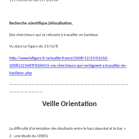
117/EN/KS-SF-08-117-EN.PDF
Recherche scientifique,Délocalisation,
Des chercheurs qui se refusent à travailler en banlieue
Vu dans Le Figaro du 23/12/8
http://www.lefigaro.fr/actualite-france/2008/12/23/01016-
20081223ARTFIG00015-ces-chercheurs-qui-rechignent-a-travailler-en-
banlieue-.php
————————————————————————————————
—————————
Veille Orientation
La difficulté d’orientation des étudiants entre le baccalauréat et le bac +
2 : une étude du CEREQ