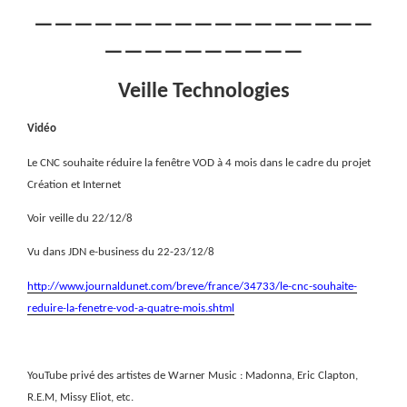
—————————————————
——————————
Veille Technologies
Vidéo
Le CNC souhaite réduire la fenêtre VOD à 4 mois dans le cadre du projet
Création et Internet
Voir veille du 22/12/8
Vu dans JDN e-business du 22-23/12/8
http://www.journaldunet.com/breve/france/34733/le-cnc-souhaite-
reduire-la-fenetre-vod-a-quatre-mois.shtml
YouTube privé des artistes de Warner Music :
Madonna, Eric Clapton,
R.E.M, Missy Eliot, etc.