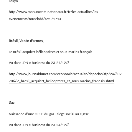
Tokyo
http://www.monuments-nationaux.fr/fr/les-actualites/les-
evenements/tous/bdd/actu/1714
Brésil, Vente d’armes,
Le Brésil acquiert hélicoptères et sous-marins français
Vu dans JDN e-business du 23-24/12/8
http://www.journaldunet.com/economie/actualite/depeche/afp/24/602
706/le_bresil_acquiert_helicopteres_et_sous-marins_francais.shtml
Gaz
Naissance d’une OPEP du gaz : siège social au Qatar
Vu dans JDN e-business du 23-24/12/8