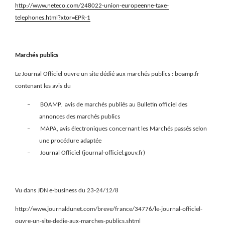
http://www.neteco.com/248022-union-europeenne-taxe-
telephones.html?xtor=EPR-1
Marchés publics
Le Journal Officiel ouvre un site dédié aux marchés publics : boamp.fr
contenant les avis du
–
BOAMP,
avis de marchés publiés au Bulletin officiel des
annonces des marchés publics
MAPA,
avis électroniques concernant les Marchés passés selon
–
une procédure adaptée
–
Journal Officiel (
journal-officiel.gouv.fr)
Vu dans JDN e-business du 23-24/12/8
http://www.journaldunet.com/breve/france/34776/le-journal-officiel-
ouvre-un-site-dedie-aux-marches-publics.shtml