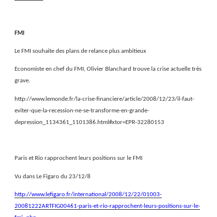
FMI
Le FMI souhaite des plans de relance plus ambitieux
Economiste en chef du FMI, Olivier Blanchard trouve la crise actuelle très
grave.
http://www.lemonde.fr/la-crise-financiere/article/2008/12/23/il-faut-
eviter-que-la-recession-ne-se-transforme-en-grande-
depression_1134361_1101386.html#xtor=EPR-32280153
Paris et Rio rapprochent leurs positions sur le FMI
Vu dans Le Figaro du 23/12/8
http://www.lefigaro.fr/international/2008/12/22/01003-
20081222ARTFIG00461-paris-et-rio-rapprochent-leurs-positions-sur-le-