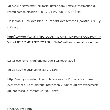
Vu dans La Newsletter Territorial-[lettre-com] Lettre d’information du
‏ (pas de lien)
réseau communication 188 – 23/1 2/2008
Désormais, 57% des blogueurs sont des femmes (contre 30% il y
a 2 ans)
http://www.territorial.fr/TPL_CODE/TPL_CMT_FICHE/CMT_CODE/CMT_N
WL_ARTICLE/CMT_REF/24779/Find/1/862-lettre-communication.htm
Les 15 événements qui ont marqué Internet en 2008
Vu dans JDN e-business du 23-24/12/8
http://www.journaldunet.com/ebusiness/le-net/dossier/les-quinze-
evenements-qui-ont-marque-internet-en-2008/les-quinze-evenements-
qui-ont-marque-internet-en-2008.shtml
Open Source,Linux