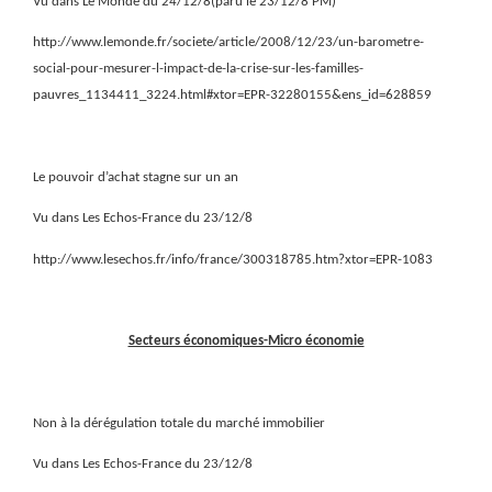
Vu dans Le Monde du 24/12/8(paru le 23/12/8 PM)
http://www.lemonde.fr/societe/article/2008/12/23/un-barometre-
social-pour-mesurer-l-impact-de-la-crise-sur-les-familles-
pauvres_1134411_3224.html#xtor=EPR-32280155&ens_id=628859
Le pouvoir d’achat stagne sur un an
Vu dans Les Echos-France du 23/12/8
http://www.lesechos.fr/info/france/300318785.htm?xtor=EPR-1083
Secteurs économiques-Micro économie
Non à la dérégulation totale du marché immobilier
Vu dans Les Echos-France du 23/12/8