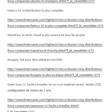
linux-comparees/ubuntu-le-champion.shtml?f_id_newsletter=272
Fedora 10, la distribution la plus complète
http://www.linternaute.com/hightech/micro/dossier/cinq-distributions-
linux-comparees/fedora-10-la-plus-complete.shtml?f_id_newsletter=272
Mandriva, le rendu visuel le plus avancé de tous les projets
http://www.linternaute.com/hightech/micro/dossier/cinq-distributions-
linux-comparees/mandriva-le-frenchy.shtml?f_id_newsletter=272
Knoppix, fait pour être utilisé en Live DVD
http://www.linternaute.com/hightech/micro/dossier/cinq-distributions-
linux-comparees/knoppix-la-plus-pratique.shtml?f_id_newsletter=272
écran LCD,
Open Suse 11, facile à installer sin on a un matériel récent :
configuration de moins de 2 ans
http://www.linternaute.com/hightech/micro/dossier/cinq-distributions-
linux-comparees/opensuse-11-facile-a-installer.shtml?
f_id_newsletter=272