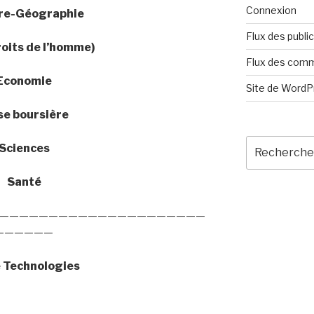
Connexion
ire-Géographie
Flux des publi
roits de l’homme)
Flux des com
Economie
Site de Word
se boursière
Recherche
Sciences
pour
:
Santé
—————————————————————
——————
e Technologies