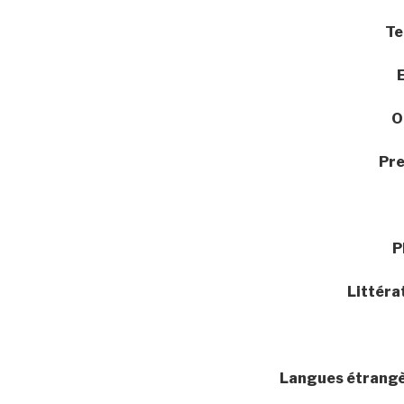
Te
O
Pr
P
Littéra
Langues étrangè