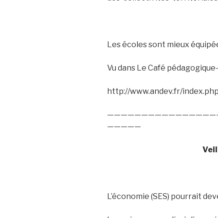
Les écoles sont mieux équipé
Vu dans Le Café pédagogique-
http://www.andev.fr/index.ph
————————————————
—————
Vei
L’économie (SES) pourrait dev