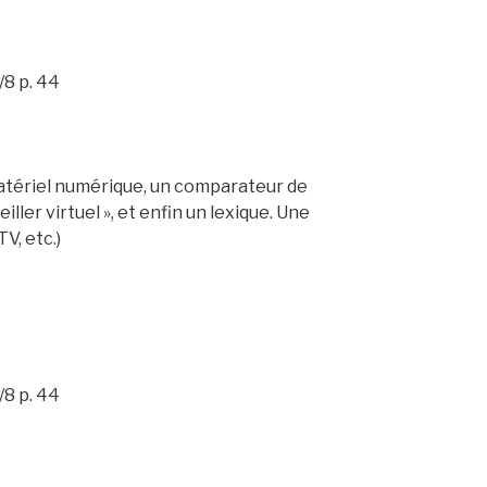
/8 p. 44
atériel numérique, un comparateur de
ller virtuel », et enfin un lexique. Une
V, etc.)
/8 p. 44