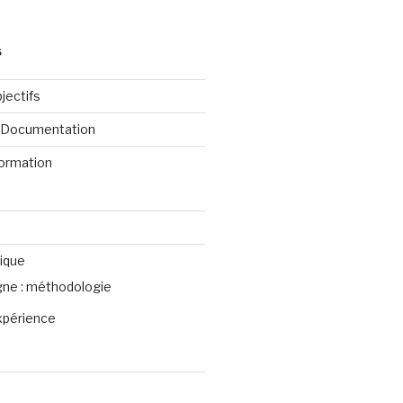
S
jectifs
e Documentation
formation
ique
igne : méthodologie
xpérience