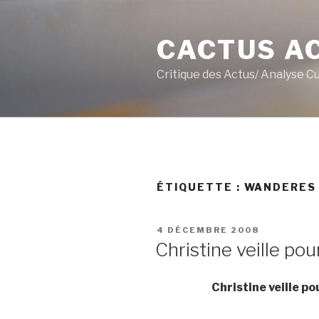
Aller
au
CACTUS A
contenu
principal
Critique des Actus/ Analyse C
ÉTIQUETTE :
WANDERES
PUBLIÉ
4 DÉCEMBRE 2008
LE
Christine veille pou
Christine veille p