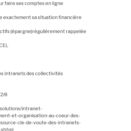
our faire ses comptes en ligne
e exactement sa situation financière
jectifs (épargne)régulièrement rappelée
XCEL
s intranets des collectivités
12/8
solutions/intranet-
ent-et-organisation-au-coeur-des-
n-source-cle-de-voute-des-intranets-
s.shtml