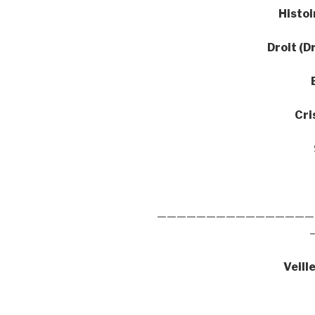
Histo
Droit (D
Cri
————————————————
Veill