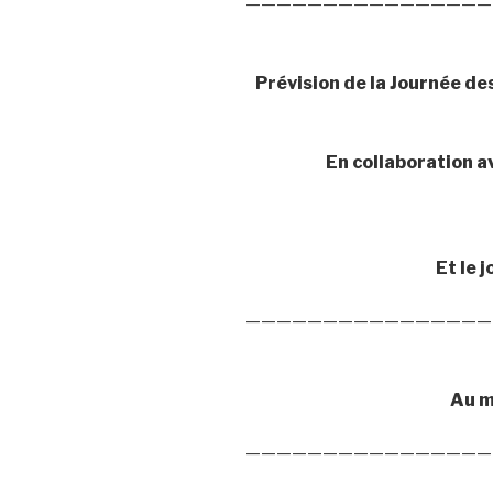
————————————————
Prévision de la Journée d
En collaboration a
Et le 
————————————————
Au me
————————————————