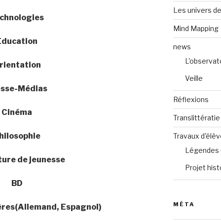
Les univers de
chnologies
Mind Mapping
Education
news
L'observat
rientation
Veille
esse-Médias
Réflexions
Cinéma
Translittératie
hilosophie
Travaux d'élè
Légendes 
ture de jeunesse
Projet hist
BD
MÉTA
res(Allemand, Espagnol)