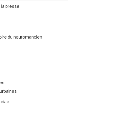
 la presse
oire du neuromancien
ves
urbaines
oriae