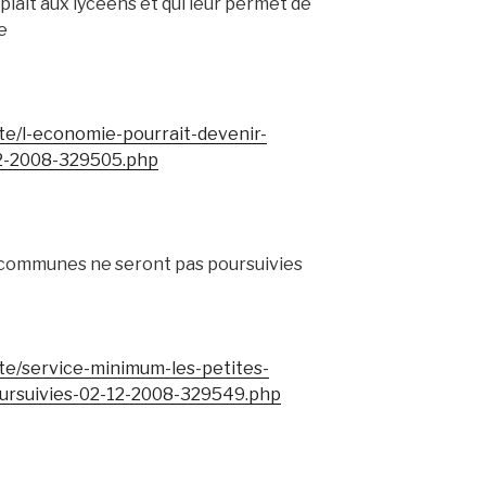
i plaît aux lycéens et qui leur permet de
e
ete/l-economie-pourrait-devenir-
12-2008-329505.php
s communes ne seront pas poursuivies
ete/service-minimum-les-petites-
rsuivies-02-12-2008-329549.php