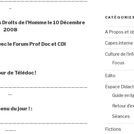
—————————————————————
–
CATÉGORIE
es Droits de l’Homme le 10 Décembre
2008
A Propos et ob
Capes intern
vec le Forum Prof Doc et CDI
Culture de l'in
Focus
jour de Télédoc !
Edito
Espace Didact
—————————————————————
—
Guide en l
Retour d'e
nu du jour ! :
Séances
—————————————————————
Fictions
——–