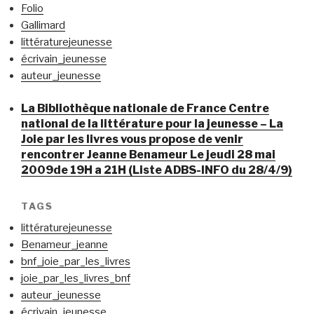
Folio
Gallimard
littératurejeunesse
écrivain_jeunesse
auteur_jeunesse
La Bibliothèque nationale de France Centre
national de la littérature pour la jeunesse – La
Joie par les livres vous propose de venir
rencontrer Jeanne Benameur Le jeudi 28 mai
2009de 19H a 21H (Liste ADBS-INFO du 28/4/9)
TAGS
littératurejeunesse
Benameur_jeanne
bnf_joie_par_les_livres
joie_par_les_livres_bnf
auteur_jeunesse
écrivain_jeunesse