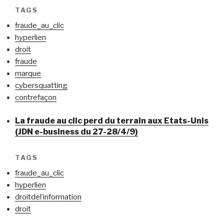
TAGS
fraude_au_clic
hyperlien
droit
fraude
marque
cybersquatting
contrefaçon
La fraude au clic perd du terrain aux Etats-Unis
(JDN e-business du 27-28/4/9)
TAGS
fraude_au_clic
hyperlien
droitdel’information
droit