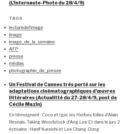
(L’Internaute-Photo du 28/4/9)
TAGS
lecturedel’image
image
image_de_la_semaine
AFP
presse
médias
photographie_de_presse
Un Festival de Cannes très porté sur les
adaptations cinématographiques d’œuvres
littéraires (Actualitté du 27-28/4/9, post de
Cécile Mazin)
En témoignent : Coco et Igor, les Herbes folles d’Alain
Resnais, Taking Woodstock d’Ang Lee Et dans le jury 2
écrivains : Hanif Kureishi et Lee Chang-Dong