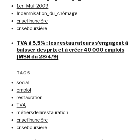
1er_Mai_2009
Indemnisation_du_chômage
crisefinancière
criseboursière
TVA à 5,5% : les restaurateurs s’engagent à
baisser des prix et à créer 40 000 emplois
(MSN du 28/4/9)
TAGS
social
emploi
restauration
TVA
métiersdelarestauration
crisefinancière
criseboursière