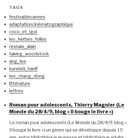
TAGS
festivaldecannes
adaptationcinématographique
coco_et_igor
les_herbes_folles
resnais_alain
taking_woodstock
ang_lee
kureishi_hanif
lee_chang_dong
littérature
lettres
Roman pour adolescents, Thierry Magnier (Le
Monde du 28/4/9, blog « Il bouge le livre »)
Le roman pour adolescents (Le Monde du 28/4/9, blog «
Il bouge le livre ») un genre qui se développe depuis 10
ans, entre bibliothèque jeunesse et bibliothèque adulte.