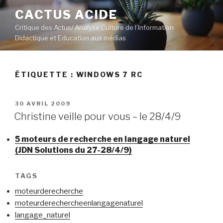
Aller
CACTUS ACIDE
au
Critique des Actus/ Analyse Culture de l’Information
contenu
Didactique et Education aux médias
principal
ÉTIQUETTE :
WINDOWS 7 RC
PUBLIÉ
30 AVRIL 2009
LE
Christine veille pour vous – le 28/4/9
5 moteurs de recherche en langage naturel
(JDN Solutions du 27-28/4/9)
TAGS
moteurderecherche
moteurderechercheenlangagenaturel
langage_naturel