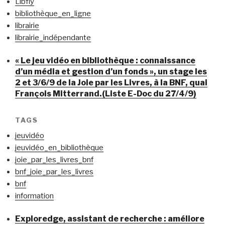
Libfly
bibliothèque_en_ligne
librairie
librairie_indépendante
« Le jeu vidéo en bibliothèque : connaissance
d’un média et gestion d’un fonds », un stage les
2 et 3/6/9 de la Joie par les Livres, à la BNF, quai
François Mitterrand.(Liste E-Doc du 27/4/9)
TAGS
jeuvidéo
jeuvidéo_en_bibliothèque
joie_par_les_livres_bnf
bnf_joie_par_les_livres
bnf
information
Exploredge, assistant de recherche : améliore