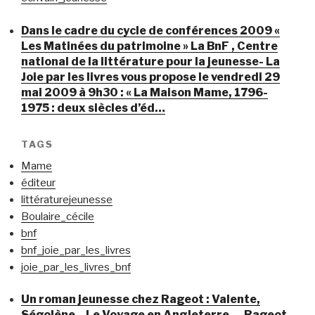
Dans le cadre du cycle de conférences 2009 «
Les Matinées du patrimoine » La BnF , Centre
national de la littérature pour la jeunesse- La
Joie par les livres vous propose le vendredi 29
mai 2009 à 9h30 : « La Maison Mame, 1796-
1975 : deux siècles d’éd…
TAGS
Mame
éditeur
littératurejeunesse
Boulaire_cécile
bnf
bnf_joie_par_les_livres
joie_par_les_livres_bnf
Un roman jeunesse chez Rageot : Valente,
Ségolène.- Le Voyage en Angleterre. – Rageot,