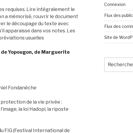
Connexion
s requises. Lire intégralement le
Flux des publi
’on a mémorisé, rouvrir le document
rer le découpage du texte avec
Flux des com
u’il apparaisse dans vos notes. Les
Site de Word
abréviations usuelles
ya de Yopougon, de Marguerite
Recherche
pour
:
 Daniel Fondanèche
 protection de la vie privée :
 l’image, la loi Hadopi, la riposte
u FIG (Festival International de