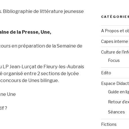
es. Bibliographie de littérature jeunesse
CATÉGORIE
A Propos et ob
ine de la Presse, Une,
Capes intern
oncours en préparation de la Semaine de
Culture de l'in
Focus
du LP Jean-Lurçat de Fleury-les-Aubrais
Edito
té organisé entre 2 sections de lycée
concours de Unes bilingue.
Espace Didact
Guide en l
une Une
Retour d'e
if ?
Séances
Fictions