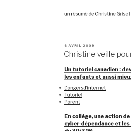
un résumé de Christine Griset 
PUBLIÉ
6 AVRIL 2009
LE
Christine veille pou
Un tutoriel canadien : de
les enfants et aussi mie
Dangersd’internet
Tutoriel
Parent
En collège, une action de
cyber-dépendance et les
du 30/3/9)