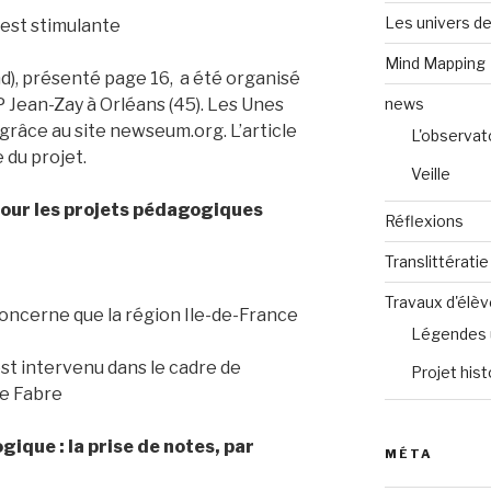
Les univers de
 est stimulante
Mind Mapping
d), présenté page 16, a été organisé
news
 Jean-Zay à Orléans (45). Les Unes
râce au site newseum.org. L’article
L'observat
 du projet.
Veille
 pour les projets pédagogiques
Réflexions
Translittératie
Travaux d'élè
oncerne que la région Ile-de-France
Légendes 
st intervenu dans le cadre de
Projet hist
ue Fabre
gique : la prise de notes, par
MÉTA