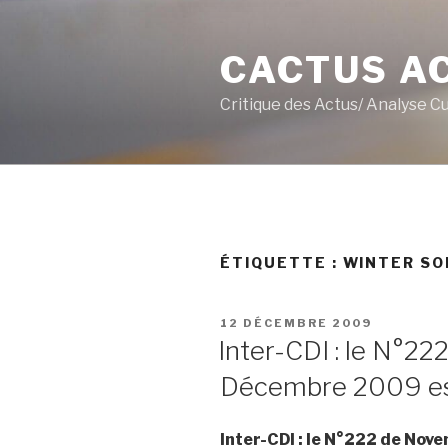
Aller
au
CACTUS A
contenu
principal
Critique des Actus/ Analyse C
ÉTIQUETTE :
WINTER SO
PUBLIÉ
12 DÉCEMBRE 2009
LE
Inter-CDI : le N°2
Décembre 2009 est a
Inter-CDI : le N°222 de Nov