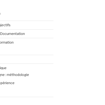
S
jectifs
e Documentation
formation
ique
igne : méthodologie
xpérience