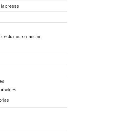
 la presse
oire du neuromancien
ves
urbaines
oriae