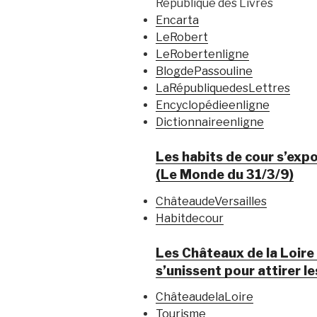
République des Livres
Encarta
LeRobert
LeRobertenligne
BlogdePassouline
LaRépubliquedesLettres
Encyclopédieenligne
Dictionnaireenligne
Les habits de cour s’exp
(Le Monde du 31/3/9)
ChâteaudeVersailles
Habitdecour
Les Châteaux de la Loire
s’unissent pour attirer l
ChâteaudelaLoire
Tourisme