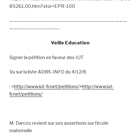
85261,00.htm?xtor=EPR-100
—————————————————————————————
————————————-
Veille Education
Signer la pétition en faveur des IUT
Vu sur la liste ADBS-INFO du 4/12/8
: <
http://www.iut-fr.net/petitions/
>
http://www.iut-
fr.net/petitions/
M. Darcos revient sur ses assertions sur l’école
maternelle