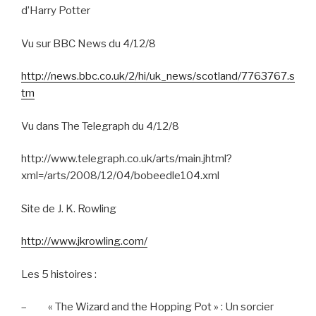
d’Harry Potter
Vu sur BBC News du 4/12/8
http://news.bbc.co.uk/2/hi/uk_news/scotland/7763767.s
tm
Vu dans The Telegraph du 4/12/8
http://www.telegraph.co.uk/arts/main.jhtml?
xml=/arts/2008/12/04/bobeedle104.xml
Site de J. K. Rowling
http://www.jkrowling.com/
Les 5 histoires :
–
« The Wizard and the Hopping Pot » : Un sorcier