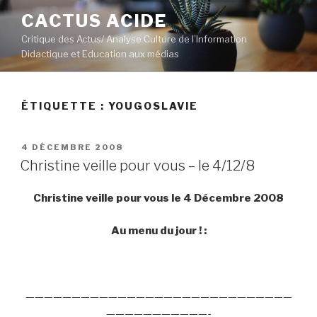
Aller
CACTUS ACIDE
au
Critique des Actus/ Analyse Culture de l’Information
contenu
Didactique et Education aux médias
principal
ÉTIQUETTE :
YOUGOSLAVIE
PUBLIÉ
4 DÉCEMBRE 2008
LE
Christine veille pour vous – le 4/12/8
Christine veille pour vous le 4 Décembre 2008
Au menu du jour ! :
—————————————————————————————
———————————-