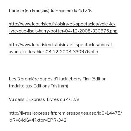
L’article (en Français)du Parisien du 4/12/8
http://www.leparisien.fr/loisirs-et-spectacles/voici-le-
livre-que-lisait-harry-potter-04-12-2008-330975.php
http://www.leparisien.fr/loisirs-et-spectacles/nous-l-
avons-lu-des-hier-04-12-2008-330976.php
Les 3 première pages d’Huckleberry Finn (édition
traduite aux Editions Tristram)
Vu dans L’Express-Livres du 4/12/8
http://livres.lexpress.fr/premierespages.asp/idC=14475/
idR=6/idG=4?xtor=EPR-342