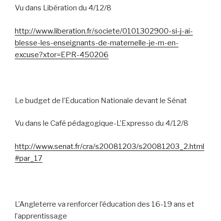
Vu dans Libération du 4/12/8
http://www.liberation.fr/societe/0101302900-si-j-ai-
blesse-les-enseignants-de-maternelle-je-m-en-
excuse?xtor=EPR-450206
Le budget de l’Education Nationale devant le Sénat
Vu dans le Café pédagogique-L’Expresso du 4/12/8
http://www.senat.fr/cra/s20081203/s20081203_2.html
#par_17
L’Angleterre va renforcer l’éducation des 16-19 ans et
l’apprentissage