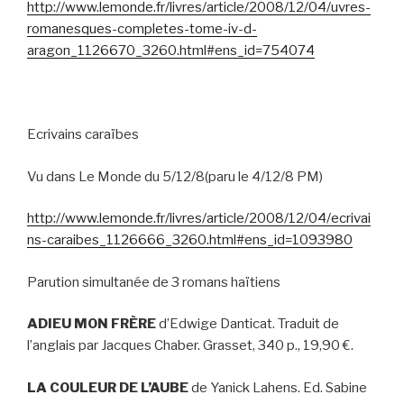
http://www.lemonde.fr/livres/article/2008/12/04/uvres-
romanesques-completes-tome-iv-d-
aragon_1126670_3260.html#ens_id=754074
Ecrivains caraïbes
Vu dans Le Monde du 5/12/8(paru le 4/12/8 PM)
http://www.lemonde.fr/livres/article/2008/12/04/ecrivai
ns-caraibes_1126666_3260.html#ens_id=1093980
Parution simultanée de 3 romans haïtiens
ADIEU MON FRÈRE
d’Edwige Danticat. Traduit de
l’anglais par Jacques Chaber. Grasset, 340 p., 19,90 €.
LA COULEUR DE L’AUBE
de Yanick Lahens. Ed. Sabine