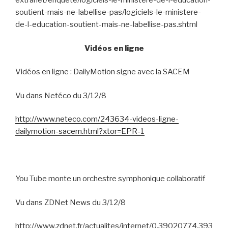
extranet/enquete/logiciels-le-ministere-de-l-education-
soutient-mais-ne-labellise-pas/logiciels-le-ministere-
de-l-education-soutient-mais-ne-labellise-pas.shtml
Vidéos en ligne
Vidéos en ligne : DailyMotion signe avec la SACEM
Vu dans Netéco du 3/12/8
http://www.neteco.com/243634-videos-ligne-
dailymotion-sacem.html?xtor=EPR-1
You Tube monte un orchestre symphonique collaboratif
Vu dans ZDNet News du 3/12/8
http://www.zdnet.fr/actualites/internet/0,39020774,393