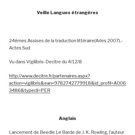
Veille Langues étrangères
24èmes Assises de la traduction littéraire(Arles 2007).-
Actes Sud
Vu dans Vigilibris-Decitre du 4/12/8
http://www.decitre.fr/partenaires.aspx?
action=vigilibris&ean=9782742779918&id_profil=A006
3486&typecli=PER
Anglais
Lancement de Beedle Le Barde de J. K. Rowling, l’auteur