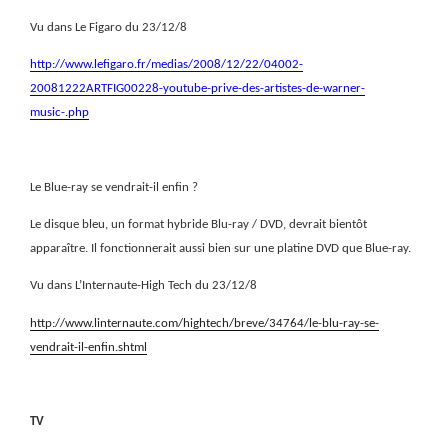
Vu dans Le Figaro du 23/12/8
http://www.lefigaro.fr/medias/2008/12/22/04002-
20081222ARTFIG00228-youtube-prive-des-artistes-de-warner-
music-.php
Le Blue-ray se vendrait-il enfin ?
Le disque bleu, un format hybride Blu-ray / DVD, devrait bientôt
apparaître. Il fonctionnerait aussi bien sur une platine DVD que Blue-ray.
Vu dans L’Internaute-High Tech du 23/12/8
http://www.linternaute.com/hightech/breve/34764/le-blu-ray-se-
vendrait-il-enfin.shtml
TV