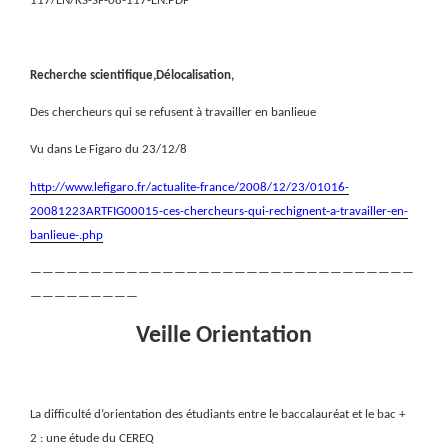
117/EN/KS-SF-08-117-EN.PDF
Recherche scientifique,Délocalisation,
Des chercheurs qui se refusent à travailler en banlieue
Vu dans Le Figaro du 23/12/8
http://www.lefigaro.fr/actualite-france/2008/12/23/01016-
20081223ARTFIG00015-ces-chercheurs-qui-rechignent-a-travailler-en-
banlieue-.php
————————————————————————————————
—————————
Veille Orientation
La difficulté d’orientation des étudiants entre le baccalauréat et le bac +
2 : une étude du CEREQ