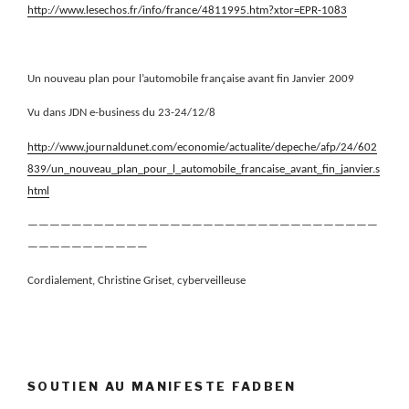
http://www.lesechos.fr/info/france/4811995.htm?xtor=EPR-1083
Un nouveau plan pour l’automobile française avant fin Janvier 2009
Vu dans JDN e-business du 23-24/12/8
http://www.journaldunet.com/economie/actualite/depeche/afp/24/602
839/un_nouveau_plan_pour_l_automobile_francaise_avant_fin_janvier.s
html
————————————————————————————————
———————————
Cordialement, Christine Griset, cyberveilleuse
SOUTIEN AU MANIFESTE FADBEN