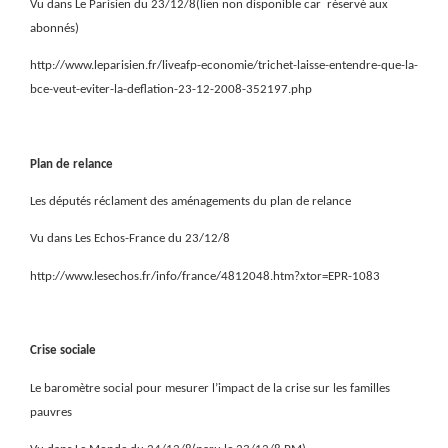
Vu dans Le Parisien du 23/12/8(lien non disponible car
réservé aux
abonnés)
http://www.leparisien.fr/liveafp-economie/trichet-laisse-entendre-que-la-
bce-veut-eviter-la-deflation-23-12-2008-352197.php
Plan de relance
Les députés réclament des aménagements du plan de relance
Vu dans Les Echos-France du 23/12/8
http://www.lesechos.fr/info/france/4812048.htm?xtor=EPR-1083
Crise sociale
Le baromètre social pour mesurer l’impact de la crise sur les familles
pauvres