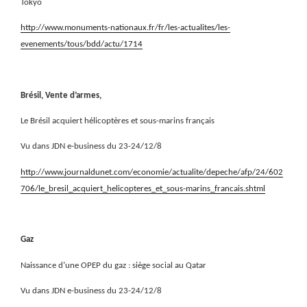
Tokyo
http://www.monuments-nationaux.fr/fr/les-actualites/les-
evenements/tous/bdd/actu/1714
Brésil, Vente d’armes,
Le Brésil acquiert hélicoptères et sous-marins français
Vu dans JDN e-business du 23-24/12/8
http://www.journaldunet.com/economie/actualite/depeche/afp/24/602
706/le_bresil_acquiert_helicopteres_et_sous-marins_francais.shtml
Gaz
Naissance d’une OPEP du gaz : siège social au Qatar
Vu dans JDN e-business du 23-24/12/8