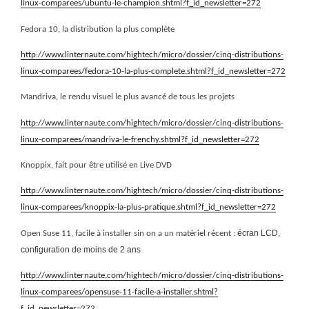
linux-comparees/ubuntu-le-champion.shtml?f_id_newsletter=272
Fedora 10, la distribution la plus complète
http://www.linternaute.com/hightech/micro/dossier/cinq-distributions-
linux-comparees/fedora-10-la-plus-complete.shtml?f_id_newsletter=272
Mandriva, le rendu visuel le plus avancé de tous les projets
http://www.linternaute.com/hightech/micro/dossier/cinq-distributions-
linux-comparees/mandriva-le-frenchy.shtml?f_id_newsletter=272
Knoppix, fait pour être utilisé en Live DVD
http://www.linternaute.com/hightech/micro/dossier/cinq-distributions-
linux-comparees/knoppix-la-plus-pratique.shtml?f_id_newsletter=272
écran LCD,
Open Suse 11, facile à installer sin on a un matériel récent :
configuration de moins de 2 ans
http://www.linternaute.com/hightech/micro/dossier/cinq-distributions-
linux-comparees/opensuse-11-facile-a-installer.shtml?
f_id_newsletter=272