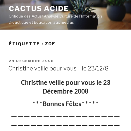
Aller
CACTUS ACIDE
au
Critique des Actus/ Analyse Culture de l’Information
contenu
Didactique et Education aux médias
principal
ÉTIQUETTE :
ZOE
PUBLIÉ
24 DÉCEMBRE 2008
LE
Christine veille pour vous – le 23/12/8
Christine veille pour vous le 23
Décembre 2008
***Bonnes Fêtes*****
—————————————————
—————————————————