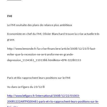
FMI
Le FMI souhaite des plans de relance plus ambitieux
Economiste en chef du FMI, Olivier Blanchard trouve la crise actuelle très
grave.
http://www.lemonde.fr/la-crise-financiere/article/2008/12/23/il-faut-
eviter-que-la-recession-ne-se-transforme-en-grande-
depression_1134361_1101386.html#xtor=EPR-32280153
Paris et Rio rapprochent leurs positions sur le FMI
Vu dans Le Figaro du 23/12/8
http://www.lefigaro.fr/international/2008/12/22/01003-
20081222ARTFIG00461-paris-et-rio-rapprochent-leurs-positions-sur-le-