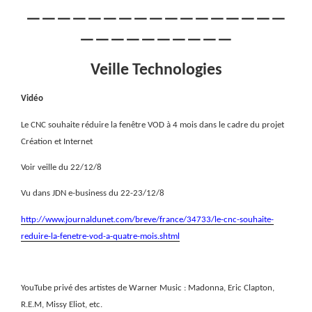
—————————————————
——————————
Veille Technologies
Vidéo
Le CNC souhaite réduire la fenêtre VOD à 4 mois dans le cadre du projet
Création et Internet
Voir veille du 22/12/8
Vu dans JDN e-business du 22-23/12/8
http://www.journaldunet.com/breve/france/34733/le-cnc-souhaite-
reduire-la-fenetre-vod-a-quatre-mois.shtml
YouTube privé des artistes de Warner Music :
Madonna, Eric Clapton,
R.E.M, Missy Eliot, etc.