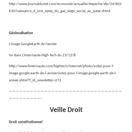
http://www.journaldunet.com/economie/actualite/depeche/afp/24/602
630/naissance_d_une_opep_du_gaz_siege_social_au_qatar.shtml
Géolocalisation
L’image GoogleEarth de l’année
Vu dans L’Internaute-High Tech du 23/12/8
http://www.linternaute.com/hightech/internet/photo/votez-pour-l-
image-google-earth-de-l-annee/votez-pour-l-image-google-earth-de-l-
annee.shtml?f_id_newsletter=272
————————————————————————————————
—————————–
Veille Droit
Droit constitutionnel