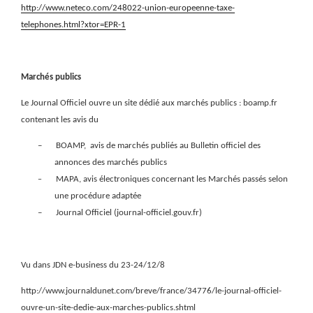
http://www.neteco.com/248022-union-europeenne-taxe-
telephones.html?xtor=EPR-1
Marchés publics
Le Journal Officiel ouvre un site dédié aux marchés publics : boamp.fr
contenant les avis du
–
BOAMP,
avis de marchés publiés au Bulletin officiel des
annonces des marchés publics
MAPA,
avis électroniques concernant les Marchés passés selon
–
une procédure adaptée
–
Journal Officiel (
journal-officiel.gouv.fr)
Vu dans JDN e-business du 23-24/12/8
http://www.journaldunet.com/breve/france/34776/le-journal-officiel-
ouvre-un-site-dedie-aux-marches-publics.shtml