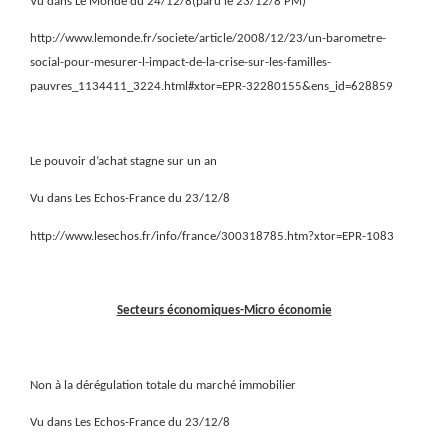
Vu dans Le Monde du 24/12/8(paru le 23/12/8 PM)
http://www.lemonde.fr/societe/article/2008/12/23/un-barometre-
social-pour-mesurer-l-impact-de-la-crise-sur-les-familles-
pauvres_1134411_3224.html#xtor=EPR-32280155&ens_id=628859
Le pouvoir d’achat stagne sur un an
Vu dans Les Echos-France du 23/12/8
http://www.lesechos.fr/info/france/300318785.htm?xtor=EPR-1083
Secteurs économiques-Micro économie
Non à la dérégulation totale du marché immobilier
Vu dans Les Echos-France du 23/12/8