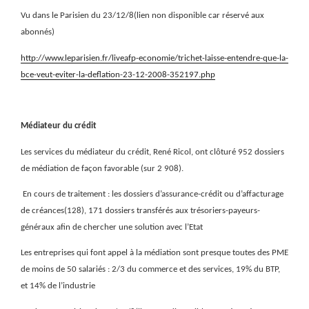
Vu dans le Parisien du 23/12/8(lien non disponible car réservé aux
abonnés)
http://www.leparisien.fr/liveafp-economie/trichet-laisse-entendre-que-la-
bce-veut-eviter-la-deflation-23-12-2008-352197.php
Médiateur du crédit
Les services du médiateur du crédit, René Ricol, ont clôturé 952 dossiers
de médiation de façon favorable (sur 2 908).
En cours de traitement : les dossiers d’assurance-crédit ou d’affacturage
de créances(128), 171 dossiers transférés aux trésoriers-payeurs-
généraux afin de chercher une solution avec l’Etat
Les entreprises qui font appel à la médiation sont presque toutes des PME
de moins de 50 salariés : 2/3 du commerce et des services, 19% du BTP,
et 14% de l’industrie