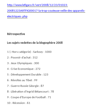
http://www.lefigaro.fr/vert/2008/12/23/01023-
20081223ARTFIG00017-la-trop-couteuse-veille-des-appareils-
electriques-.php
Rétrospective
Les sujets vedettes de la blogosphère 2008
1 (: Hors catégorie) : Sarkozy : 1000
2 : Pouvoir d’achat : 312
3 : Jeux Olympiques : 300
4 : Crise Economique : 272
5 : Développement Durable : 123
6 : Révoltes au Tibet : 99
7 : Guerre Russie Géorgie : 87
8 : Libération d’Ingrid Bétancourt : 78
9 : Coupe d’Europe de Football : 71
10 : Récession : 61