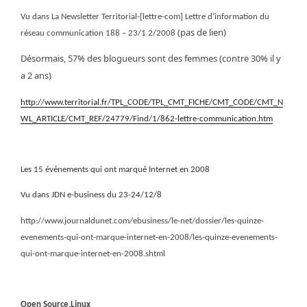
Vu dans La Newsletter Territorial-[lettre-com] Lettre d’information du
‏ (pas de lien)
réseau communication 188 – 23/1 2/2008
Désormais, 57% des blogueurs sont des femmes (contre 30% il y
a 2 ans)
http://www.territorial.fr/TPL_CODE/TPL_CMT_FICHE/CMT_CODE/CMT_N
WL_ARTICLE/CMT_REF/24779/Find/1/862-lettre-communication.htm
Les 15 événements qui ont marqué Internet en 2008
Vu dans JDN e-business du 23-24/12/8
http://www.journaldunet.com/ebusiness/le-net/dossier/les-quinze-
evenements-qui-ont-marque-internet-en-2008/les-quinze-evenements-
qui-ont-marque-internet-en-2008.shtml
Open Source,Linux