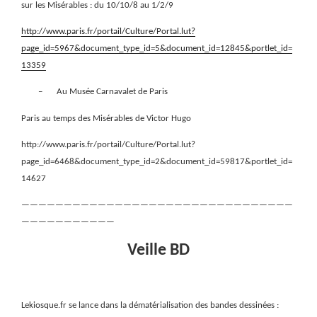
sur les Misérables : du 10/10/8 au 1/2/9
http://www.paris.fr/portail/Culture/Portal.lut?
page_id=5967&document_type_id=5&document_id=12845&portlet_id=
13359
–
Au Musée Carnavalet de Paris
Paris au temps des Misérables de Victor Hugo
http://www.paris.fr/portail/Culture/Portal.lut?
page_id=6468&document_type_id=2&document_id=59817&portlet_id=
14627
————————————————————————————————
———————————
Veille BD
Lekiosque.fr se lance dans la dématérialisation des bandes dessinées :