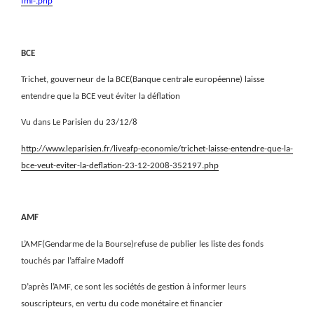
fmi-.php
BCE
Trichet, gouverneur de la BCE(Banque centrale européenne) laisse
entendre que la BCE veut éviter la déflation
Vu dans Le Parisien du 23/12/8
http://www.leparisien.fr/liveafp-economie/trichet-laisse-entendre-que-la-
bce-veut-eviter-la-deflation-23-12-2008-352197.php
AMF
L’AMF(Gendarme de la Bourse)refuse de publier les liste des fonds
touchés par l’affaire Madoff
D’après l’AMF, ce sont les sociétés de gestion à informer leurs
souscripteurs, en vertu du code monétaire et financier