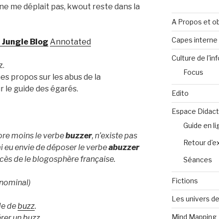
 ne me déplait pas, kwout reste dans la
A Propos et ob
Capes intern
 Jungle Blog
Annotated
Culture de l'in
z.
Focus
mes propos sur les abus de la
r le guide des égarés.
Edito
Espace Didact
Guide en l
core moins le verbe
buzzer
, n’existe pas
Retour d'e
’ai eu envie de déposer le verbe
abuzzer
cès de le blogosphère française.
Séances
Fictions
onominal)
Les univers de
de de
buzz
.
Mind Mapping
érer un
buzz
.