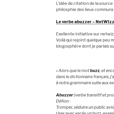
L’idée de citation de la source
philosphie des lieux communs
Le verbe abuzzer – NetWizz
Exellente initiative sur netwiz
Voilà qui rejoint quelque peu 
blogosphère dont je parlais su
«
Alors que le mot
buzz
, et en
dans le dictionnaire français, j
à notre grammaire suite aux ex
Abuzzer
(verbe transitif et pr
Défion :
Tromper, séduire un public avi
User avec excès un
buzz
, exag