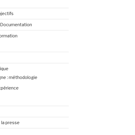
jectifs
e Documentation
formation
ique
igne : méthodologie
xpérience
 la presse