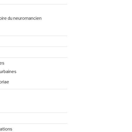
oire du neuromancien
ves
urbaines
oriae
cations