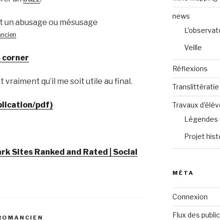
news
 est un abusage ou mésusage
L'observat
ncien
Veille
 corner
Réflexions
vraiment qu’il me soit utile au final.
Translittératie
lication/pdf)
Travaux d'élè
Légendes 
Projet hist
rk Sites Ranked and Rated | Social
MÉTA
Connexion
Flux des publi
UROMANCIEN