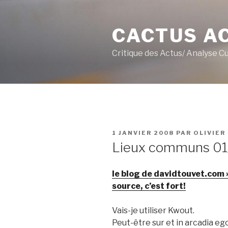
Aller
au
CACTUS A
contenu
principal
Critique des Actus/ Analyse C
PUBLIÉ
1 JANVIER 2008
PAR
OLIVIER
LE
Lieux communs 01
le blog de davidtouvet.com »
source, c’est fort!
Vais-je utiliser Kwout.
Peut-être sur et in arcadia ego