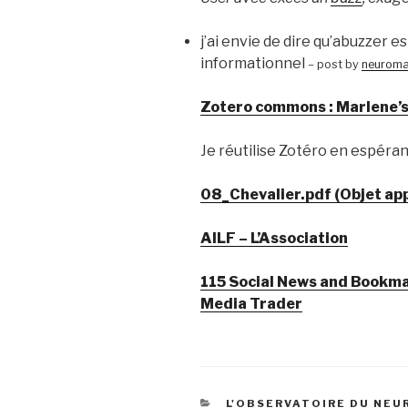
j’ai envie de dire qu’abuzzer
informationnel
– post by
neuroma
Zotero commons : Marlene’s
Je réutilise Zotéro en espérant 
08_Chevalier.pdf (Objet app
AILF – L’Association
115 Social News and Bookma
Media Trader
CATÉGORIES
L'OBSERVATOIRE DU NE