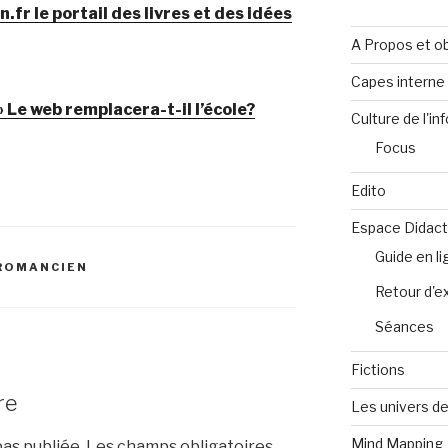
on.fr le portail des livres et des idées
A Propos et ob
Capes intern
 Le web remplacera-t-il l’école?
Culture de l'in
Focus
Edito
Espace Didact
Guide en l
UROMANCIEN
Retour d'e
Séances
Fictions
re
Les univers de
Mind Mapping
as publiée.
Les champs obligatoires