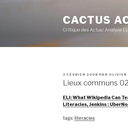
Aller
au
CACTUS A
contenu
principal
Critique des Actus/ Analyse C
PUBLIÉ
3 FÉVRIER 2008
PAR
OLIVIER
LE
Lieux communs 0
ELI: What Wikipedia Can Te
Literacies, Jenkins : UberNo
tags:
literacies