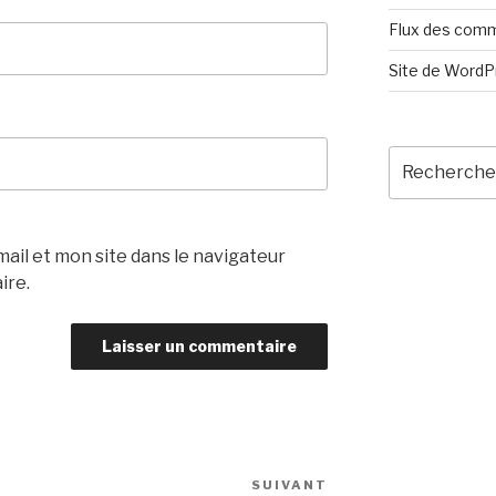
Flux des com
Site de Word
Recherche
pour
:
il et mon site dans le navigateur
ire.
SUIVANT
Article