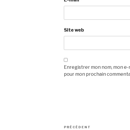
Site web
Enregistrer mon nom, mon e-ma
pour mon prochain commenta
Navigation
Article
PRÉCÉDENT