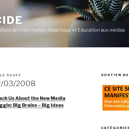
CIDE
ulture de l’Information Didactique et Education aux médias
SOUTIEN AU
 LE DEUFF
2/03/2008
ach Us About the New Media
ggin: Big Brains – Big Ideas
CATÉGORIE