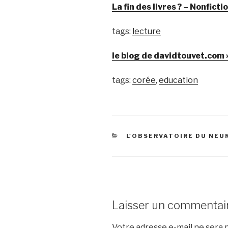
La fin des livres ? – Nonficti
tags:
lecture
le blog de davidtouvet.com »
tags:
corée
,
education
CATÉGORIES
L'OBSERVATOIRE DU NE
Laisser un commentai
Votre adresse e-mail ne sera p