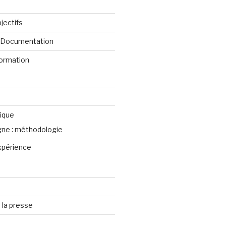
jectifs
e Documentation
formation
ique
igne : méthodologie
xpérience
 la presse