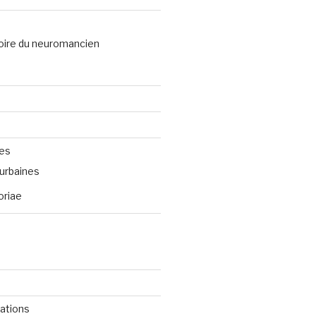
oire du neuromancien
ves
urbaines
oriae
cations