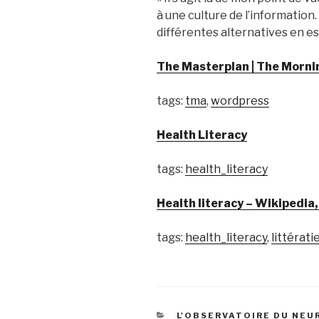
à une culture de l’information.
différentes alternatives en es
The Masterplan | The Morni
tags:
tma
,
wordpress
Health Literacy
tags:
health_literacy
Health literacy – Wikipedia
tags:
health_literacy
,
littérati
CATÉGORIES
L'OBSERVATOIRE DU NE