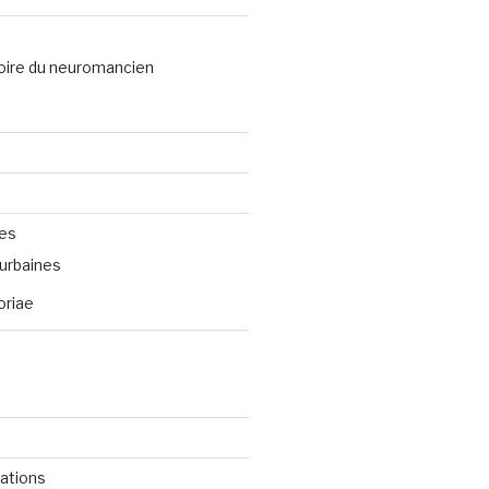
oire du neuromancien
ves
urbaines
oriae
cations