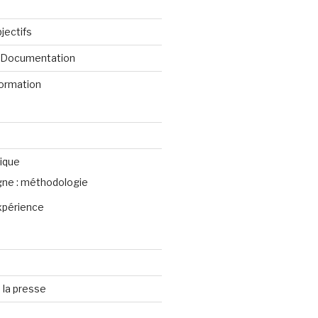
jectifs
e Documentation
formation
ique
igne : méthodologie
xpérience
 la presse