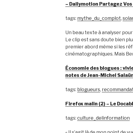
– Dailymotion Partagez Vos
tags:
mythe_du_complot
,
sola
Un beau texte à analyser pour
Le clip est sans doute bien plus
premier abord même si les ré
cinématographiques. Mais Bena
Économie des blogues : vivie
notes de Jean-Michel Salaü
tags:
blogueurs
,
recommandat
Firefox malin (2) – Le Docab
tags:
culture_delinformation
« Il s’agit là de mon point de 