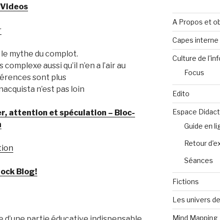
 Videos
A Propos et ob
r
Capes intern
 le mythe du complot.
Culture de l'in
 complexe aussi qu’il n’en a l’air au
Focus
férences sont plus
cquista n’est pas loin
Edito
Espace Didact
r, attention et spéculation – Bloc-
n
Guide en l
Retour d'e
ion
Séances
lock Blog!
Fictions
Les univers de
Mind Mapping
vue d’une partie éducative indispensable