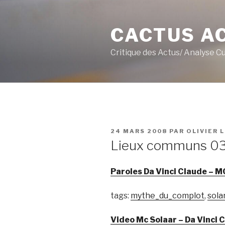
Aller
au
CACTUS A
contenu
principal
Critique des Actus/ Analyse C
PUBLIÉ
24 MARS 2008
PAR
OLIVIER 
LE
Lieux communs 0
Paroles Da Vinci Claude – M
tags:
mythe_du_complot
,
sola
Video Mc Solaar – Da Vinci Cl