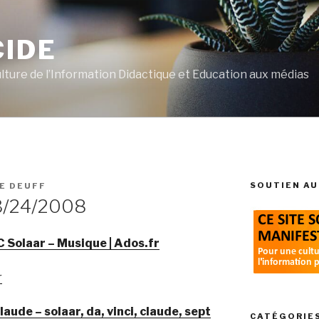
CIDE
ulture de l’Information Didactique et Education aux médias
SOUTIEN AU
LE DEUFF
3/24/2008
C Solaar – Musique | Ados.fr
r
aude – solaar, da, vinci, claude, sept
CATÉGORIE