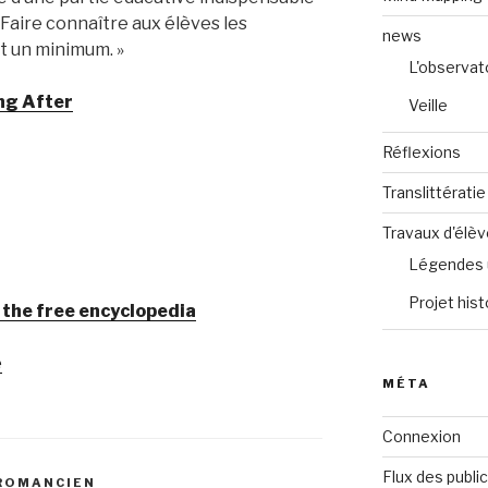
 Faire connaître aux élèves les
news
t un minimum. »
L'observat
ng After
Veille
Réflexions
Translittératie
Travaux d'élè
Légendes 
Projet hist
, the free encyclopedia
e
MÉTA
Connexion
Flux des publi
UROMANCIEN