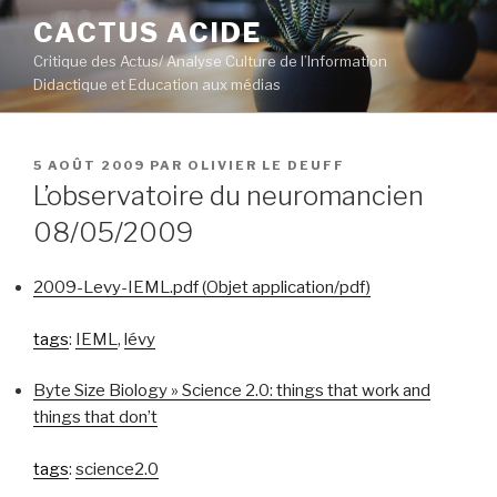
Aller
CACTUS ACIDE
au
Critique des Actus/ Analyse Culture de l’Information
contenu
Didactique et Education aux médias
principal
PUBLIÉ
5 AOÛT 2009
PAR
OLIVIER LE DEUFF
LE
L’observatoire du neuromancien
08/05/2009
2009-Levy-IEML.pdf (Objet application/pdf)
tags
:
IEML
,
lévy
Byte Size Biology » Science 2.0: things that work and
things that don’t
tags
:
science2.0