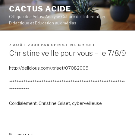
Aller
CACTUS ACIDE
au
Critique des Actus/ Analyse Culture de l’Information
contenu
Didactique et Education aux médias
principal
PUBLIÉ
7 AOÛT 2009
PAR
CHRISTINE GRISET
LE
Christine veille pour vous – le 7/8/9
http://delicious.com/griset/07082009
****************************************************************
***********
Cordialement, Christine Griset, cyberveilleuse
CATÉGORIES
VEILLE