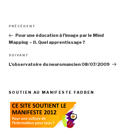
Navigation
Article
PRÉCÉDENT
de
précédent
Pour une éducation à l’image par le Mind
l’article
Mapping – II. Quel apprentissage ?
Article
SUIVANT
suivant
L’observatoire du neuromancien 08/07/2009
SOUTIEN AU MANIFESTE FADBEN