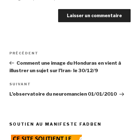
Navigation
Article
PRÉCÉDENT
de
précédent
Comment une image du Honduras en vient à
l’article
illustrer un sujet sur l’Iran- le 30/12/9
Article
SUIVANT
suivant
L’observatoire du neuromancien 01/01/2010
SOUTIEN AU MANIFESTE FADBEN