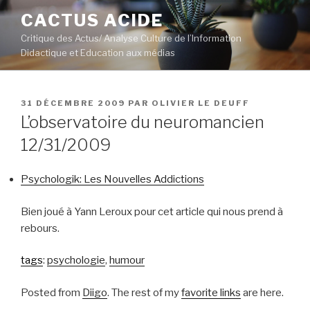
Aller
CACTUS ACIDE
au
Critique des Actus/ Analyse Culture de l’Information
contenu
Didactique et Education aux médias
principal
PUBLIÉ
31 DÉCEMBRE 2009
PAR
OLIVIER LE DEUFF
LE
L’observatoire du neuromancien
12/31/2009
Psychologik: Les Nouvelles Addictions
Bien joué à Yann Leroux pour cet article qui nous prend à
rebours.
tags
:
psychologie
,
humour
Posted from
Diigo
. The rest of my
favorite links
are here.