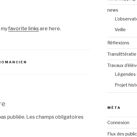
news
L'observat
f my
favorite links
are here.
Veille
Réflexions
Translittératie
UROMANCIEN
Travaux d'élè
Légendes 
Projet hist
re
MÉTA
as publiée.
Les champs obligatoires
Connexion
Flux des publi