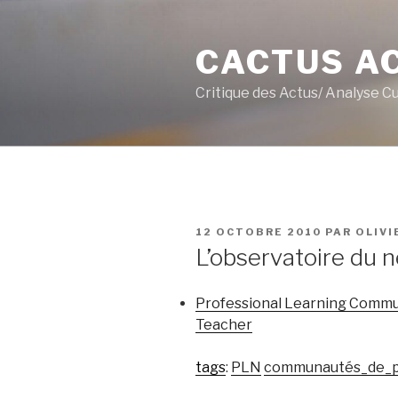
Aller
au
CACTUS A
contenu
principal
Critique des Actus/ Analyse C
PUBLIÉ
12 OCTOBRE 2010
PAR
OLIVI
LE
L’observatoire du
Professional Learning Commu
Teacher
tags
:
PLN
communautés_de_p