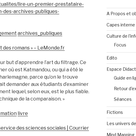
ualites/lire-un-premier-prestataire-
on-des-archives-publiques-
A Propos et ob
Capes intern
gement
archives_publiques
Culture de l'in
Focus
rit des romans » – LeMonde.fr
Edito
our but d’apprendre l’art du filtrage. Ce
Espace Didact
ner où est Katmandou, ou qui a été le
harlemagne, parce qu’on le trouve
Guide en l
rait demander aux étudiants d’examiner
Retour d'e
nent lequel, selon eux, est le plus fiable.
echnique de la comparaison. »
Séances
Fictions
rmation
livre
Les univers de
rvice des sciences sociales | Courrier
Mind Mapping