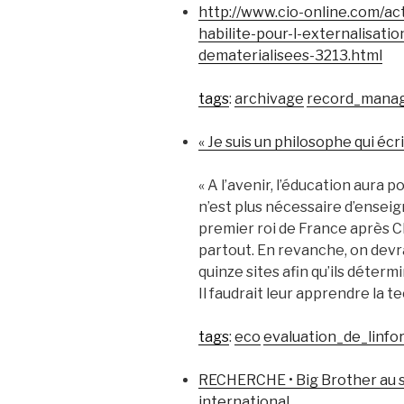
http://www.cio-online.com/act
habilite-pour-l-externalisati
dematerialisees-3213.html
tags
:
archivage
record_mana
« Je suis un philosophe qui éc
« A l’avenir, l’éducation aura p
n’est plus nécessaire d’enseig
premier roi de France après C
partout. En revanche, on dev
quinze sites afin qu’ils détermi
Il faudrait leur apprendre la t
tags
:
eco
evaluation_de_linfo
RECHERCHE • Big Brother au se
international