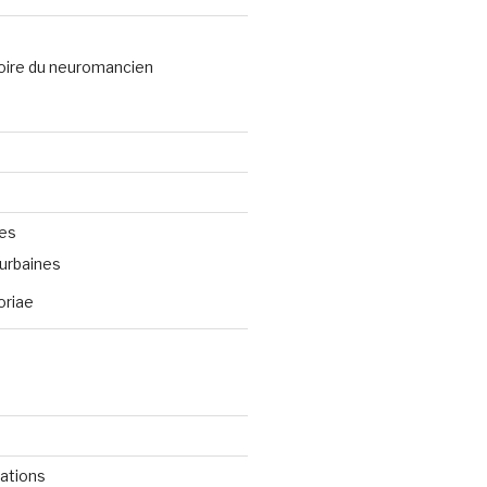
oire du neuromancien
ves
urbaines
oriae
cations