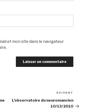
il et mon site dans le navigateur
ire.
SUIVANT
Article
suivant
gne
L’observatoire du neuromancien
10/13/2010