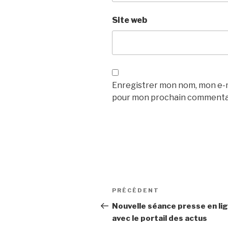
Site web
Enregistrer mon nom, mon e-ma
pour mon prochain commenta
Navigation
Article
PRÉCÉDENT
de
précédent
Nouvelle séance presse en li
avec le portail des actus
l’article