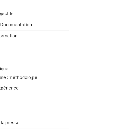
jectifs
e Documentation
formation
ique
igne : méthodologie
xpérience
 la presse