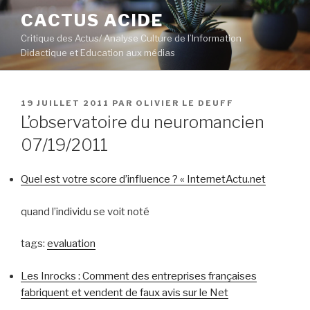
Aller
CACTUS ACIDE
au
Critique des Actus/ Analyse Culture de l’Information
contenu
Didactique et Education aux médias
principal
PUBLIÉ
19 JUILLET 2011
PAR
OLIVIER LE DEUFF
LE
L’observatoire du neuromancien
07/19/2011
Quel est votre score d’influence ? « InternetActu.net
quand l’individu se voit noté
tags:
evaluation
Les Inrocks : Comment des entreprises françaises
fabriquent et vendent de faux avis sur le Net