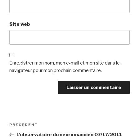
Site web
Enregistrer mon nom, mon e-mail et mon site dans le
navigateur pour mon prochain commentaire.
Navigation
Article
PRÉCÉDENT
de
précédent
L’observatoire du neuromancien 07/17/2011
l’article