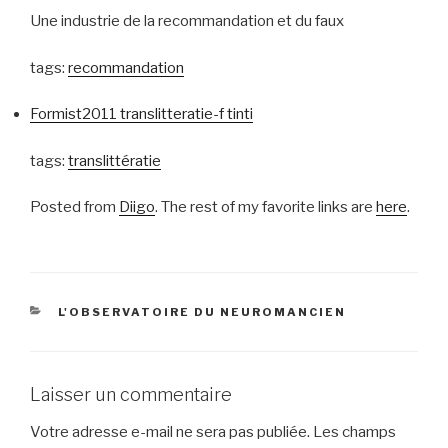
Une industrie de la recommandation et du faux
tags:
recommandation
Formist2011 translitteratie-f tinti
tags:
translittératie
Posted from
Diigo
. The rest of my favorite links are
here
.
CATÉGORIES
L'OBSERVATOIRE DU NEUROMANCIEN
Laisser un commentaire
Votre adresse e-mail ne sera pas publiée.
Les champs