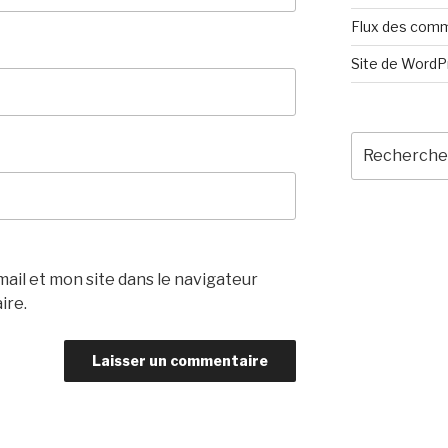
Flux des com
Site de Word
Recherche
pour
:
il et mon site dans le navigateur
ire.