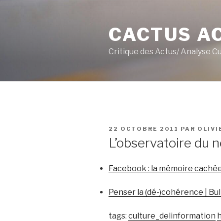
Aller
au
CACTUS A
contenu
principal
Critique des Actus/ Analyse C
PUBLIÉ
22 OCTOBRE 2011
PAR
OLIVI
LE
L’observatoire du
Facebook : la mémoire cachée
Penser la (dé-)cohérence | Bu
tags:
culture_delinformation