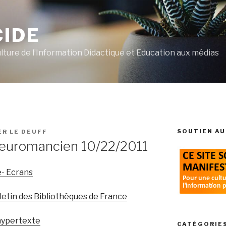
CIDE
ulture de l’Information Didactique et Education aux médias
SOUTIEN AU
ER LE DEUFF
 neuromancien 10/22/2011
- Ecrans
lletin des Bibliothèques de France
hypertexte
CATÉGORIE