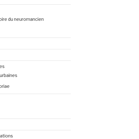
oire du neuromancien
ves
urbaines
oriae
cations