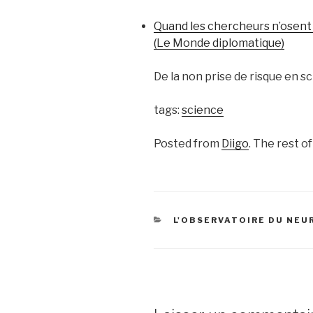
Quand les chercheurs n’osent
(Le Monde diplomatique)
De la non prise de risque en s
tags:
science
Posted from
Diigo
. The rest o
CATÉGORIES
L'OBSERVATOIRE DU NE