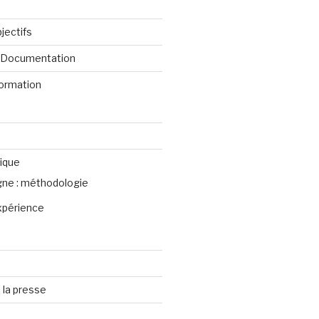
jectifs
e Documentation
formation
ique
igne : méthodologie
xpérience
 la presse