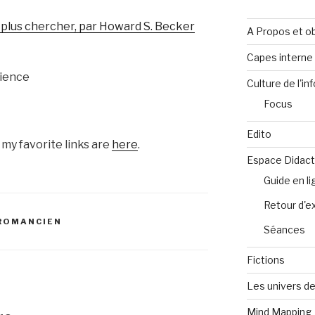
 plus chercher, par Howard S. Becker
A Propos et ob
Capes intern
cience
Culture de l'in
Focus
Edito
f my favorite links are
here
.
Espace Didact
Guide en l
Retour d'e
UROMANCIEN
Séances
Fictions
Les univers de
Mind Mapping