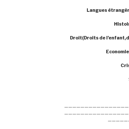
Langues étrangèr
Histo
Droit(Droits de l’enfant,d
Economie(
Cri
————————————————
————————————————
—————