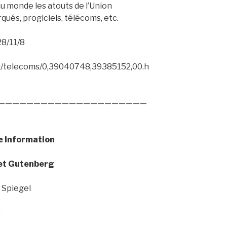
u monde les atouts de l’Union
és, progiciels, télécoms, etc.
28/11/8
tes/telecoms/0,39040748,39385152,00.h
—————————————————————
le Information
et Gutenberg
 Spiegel
8