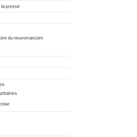
 la presse
oire du neuromancien
ves
urbaines
oriae