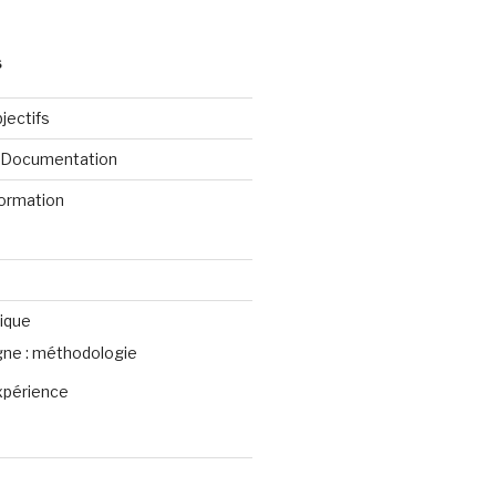
S
jectifs
e Documentation
formation
ique
igne : méthodologie
xpérience