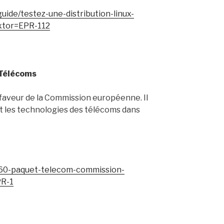
guide/testez-une-distribution-linux-
xtor=EPR-112
Télécoms
faveur de la Commission européenne. Il
 et les technologies des télécoms dans
60-paquet-telecom-commission-
PR-1