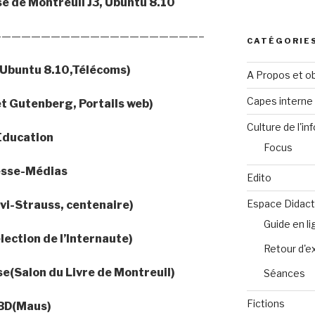
se de Montreuil J3, Ubuntu 8.10
————————————————————–
CATÉGORIE
Ubuntu 8.10,Télécoms)
A Propos et ob
Capes intern
et Gutenberg, Portails web)
Culture de l'in
Education
Focus
esse-Médias
Edito
Espace Didact
vi-Strauss, centenaire)
Guide en l
lection de l’Internaute)
Retour d'e
se(Salon du Livre de Montreuil)
Séances
Fictions
BD(Maus)