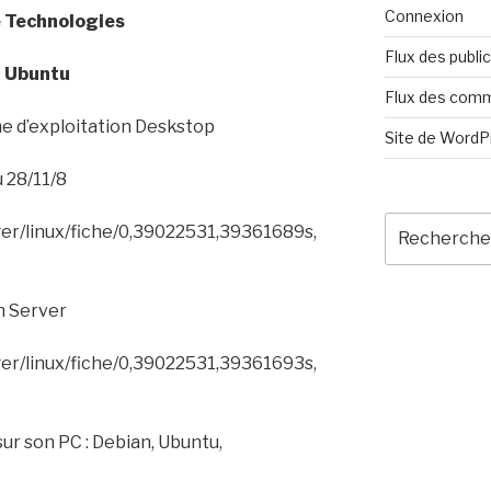
Connexion
e Technologies
Flux des publi
Ubuntu
Flux des com
e d’exploitation Deskstop
Site de Word
 28/11/8
Recherche
ger/linux/fiche/0,39022531,39361689s,
pour
:
n Server
ger/linux/fiche/0,39022531,39361693s,
sur son PC :
Debian, Ubuntu,