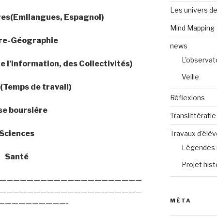
Les univers de
es(Emilangues, Espagnol)
Mind Mapping
ire-Géographie
news
L'observat
e l’information, des Collectivités)
Veille
Temps de travail)
Réflexions
se boursière
Translittératie
Sciences
Travaux d'élè
Légendes 
Santé
Projet hist
—————————————————————
—————————————————————
MÉTA
——————————-