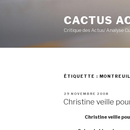
Aller
au
CACTUS A
contenu
principal
Critique des Actus/ Analyse C
ÉTIQUETTE :
MONTREUI
PUBLIÉ
29 NOVEMBRE 2008
LE
Christine veille pou
Christine veille p