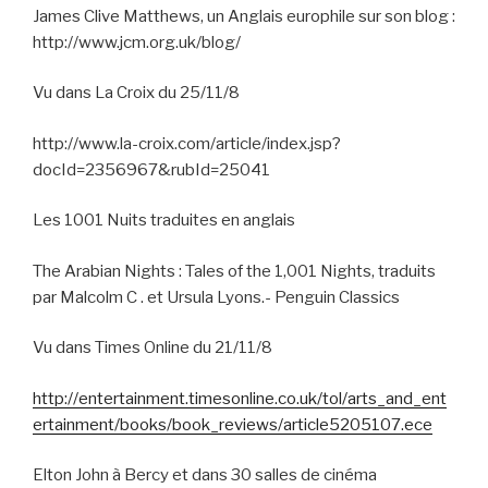
James Clive Matthews, un Anglais europhile sur son blog :
http://www.jcm.org.uk/blog/
Vu dans La Croix du 25/11/8
http://www.la-croix.com/article/index.jsp?
docId=2356967&rubId=25041
Les 1001 Nuits traduites en anglais
The Arabian Nights : Tales of the 1,001 Nights, traduits
par Malcolm C . et Ursula Lyons.- Penguin Classics
Vu dans Times Online du 21/11/8
http://entertainment.timesonline.co.uk/tol/arts_and_ent
ertainment/books/book_reviews/article5205107.ece
Elton John à Bercy et dans 30 salles de cinéma