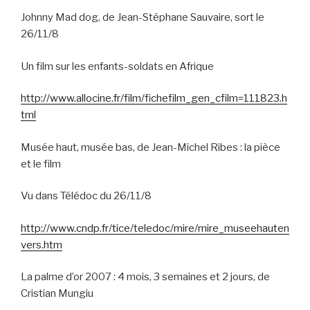
Johnny Mad dog, de Jean-Stéphane Sauvaire, sort le
26/11/8
Un film sur les enfants-soldats en Afrique
http://www.allocine.fr/film/fichefilm_gen_cfilm=111823.h
tml
Musée haut, musée bas, de Jean-Michel Ribes : la pièce
et le film
Vu dans Télédoc du 26/11/8
http://www.cndp.fr/tice/teledoc/mire/mire_museehauten
vers.htm
La palme d’or 2007 : 4 mois, 3 semaines et 2 jours, de
Cristian Mungiu