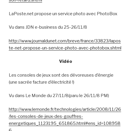
son-retard.shtml
LaPoste.net propose un service photo avec PhotoBox
Vu dans JDN e-business du 25-26/11/8
http://www.journaldunet.com/breve/france/33823/lapos
te-net-propose-un-service-photo-avec-photobox.shtml
Vidéo
Les consoles de jeux sont des dévoreuses d’énergie
(une sacrée facture d’électricité !)
Vu dans Le Monde du 27/11/8(paru le 26/11/8 PM)
http://www.lemonde.fr/technologies/article/2008/11/26
/les-consoles-de-jeux-des-gouffres-
energetiques_1123195_651865.html#ens_id=108958
6