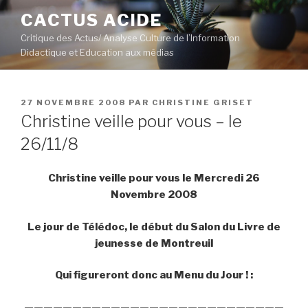
Aller
CACTUS ACIDE
au
Critique des Actus/ Analyse Culture de l’Information
contenu
Didactique et Education aux médias
principal
PUBLIÉ
27 NOVEMBRE 2008
PAR
CHRISTINE GRISET
LE
Christine veille pour vous – le
26/11/8
Christine veille pour vous le Mercredi
26
Novembre 2008
Le jour de Télédoc, le début du Salon du Livre de
jeunesse de Montreuil
Qui figureront donc au Menu du Jour ! :
———————————————————————————