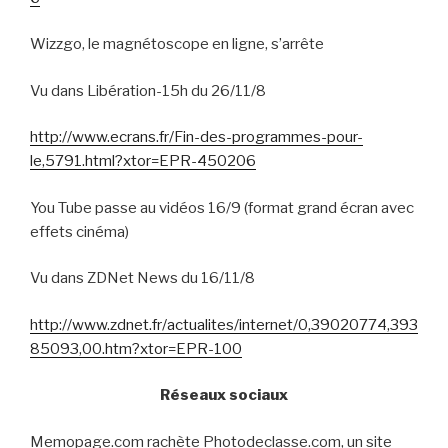
Wizzgo, le magnétoscope en ligne, s’arrête
Vu dans Libération-15h du 26/11/8
http://www.ecrans.fr/Fin-des-programmes-pour-
le,5791.html?xtor=EPR-450206
You Tube passe au vidéos 16/9 (format grand écran avec
effets cinéma)
Vu dans ZDNet News du 16/11/8
http://www.zdnet.fr/actualites/internet/0,39020774,393
85093,00.htm?xtor=EPR-100
Réseaux sociaux
Memopage.com rachète Photodeclasse.com, un site