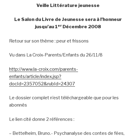
Veille Littérature jeunesse
Le Salon du Livre de Jeunesse sera à l’honneur
er
jusqu’au 1
Décembre 2008
Retour sur son thème : peur et frissons
Vu dans La Croix-Parents/Enfants du 26/11/8
http://www.la-croix.com/parents-
enfants/article/index.jsp?
docId=2357052&rubId=24307
Le dossier complet n’est téléchargeable que pour les
abonnés
Le lien cité donne 2 références :
–
Bettelheim, Bruno.-
Psychanalyse des contes de fées
,