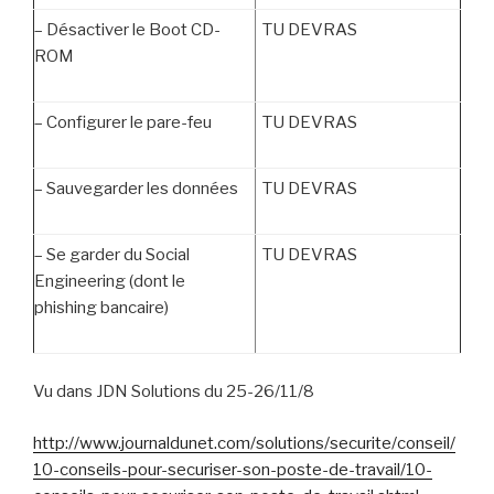
–
Désactiver le Boot CD-
TU DEVRAS
ROM
–
Configurer le pare-feu
TU DEVRAS
–
Sauvegarder les données
TU DEVRAS
–
Se garder du Social
TU DEVRAS
Engineering (dont le
phishing bancaire)
Vu dans JDN Solutions du 25-26/11/8
http://www.journaldunet.com/solutions/securite/conseil/
10-conseils-pour-securiser-son-poste-de-travail/10-