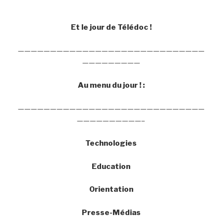
Et le jour de Télédoc !
—————————————————————————————
—————————
Au menu du jour ! :
—————————————————————————————
——————————–
Technologies
Education
Orientation
Presse-Médias