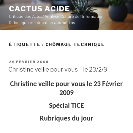
Aller
CACTUS ACIDE
au
Critique des Actus/ Analyse Culture de l’Information
contenu
Didactique et Education aux médias
principal
ÉTIQUETTE :
CHÔMAGE TECHNIQUE
PUBLIÉ
26 FÉVRIER 2009
LE
Christine veille pour vous – le 23/2/9
Christine veille pour vous le 23 Février
2009
Spécial TICE
Rubriques du jour
————————————————————————————————