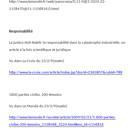
http://www.lemonde.fr/web/panorama/0,11-0@2-3224,32-
1158470@51-1156816,0.html
Responsabilité
La justice doit établir la responsabilité dans la catastrophe industrielle, un
article à la fois scientifique et juridique
Vu dans La Croix du 23/2/9(matin)
http://www.la-croix.com/article/index.jsp?docId=2365807&rubId=788
1600 parties civiles, 200 témoins
Vu dans Le Monde du 23/2/9(matin)
http://www.lemonde.fr/societe/article/2009/02/21/1-600-parties-
civiles-200-temoins_1158568_3224.html#ens_id=1156816