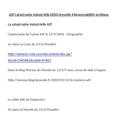
AZF,Catastrophe industrielle,EEDD,Grenelle II,Responsabilité juridique,
La catastrophe industrielle AZF
Catastrophe de l’usine AZF le 21/9/2001 : infographie
Vu dans La Croix du 23/2/9(matin)
http://www.la-croix.com/documents/doc.jsp?
docId=2365862&rubId=47601
Dans le blog Moreas du Monde du 22/2/9 avec revue de web à l’appui
http://moreas.blog.lemonde.fr/2009/02/22/le-mystere-azf/
La vidéo INA de l’explosion
Vu dans Le Monde du 23/2/9(matin)