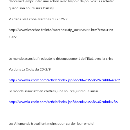
découvert(emprunter une action avec l’espoir de pouvoir la racheter
quand son cours aura baissé)
Vu dans Les Echos-Marchés du 23/2/9
http://www.lesechos.fr/info/marches/afp_00123522.htm?xtor=EPR-
1097
Le monde associatif redoute le désengagement de l’Etat, avec la crise
Vu dans La Croix du 23/2/9
http://www.la-croix.com/article/index.jsp?docId=2365852&rubId=4079
Le monde associatif en chiffres, une source juridique aussi
http://www.la-croix.com/article/index.jsp?docId=2365853&rubId=786
Les Allemands travaillent moins pour garder leur emploi