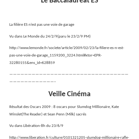
Le Baccalauréat ES
La filière ES n’est pas une voie de garage
Vu dans Le Monde du 24/2/9(paru le 23/2/9 PM)
http://www.lemonde.fr/societe/article/2009/02/23/la-filiere-es-n-est-
pas-une-voie-de-garage_1159200_3224.html#xtor=EPR-
32280155&ens_id=628859
————————————————————————————————
————————————–
Veille Cinéma
Résultat des Oscars 2009 : 8 oscars pour Slumdog Millionaire, Kate
Winslet(The Reader) et Sean Penn (Milk) sacrés
Vu dans Libération-8h du 23/6/9
http://www.liberation.fr/culture/0101321205-slumdog-millionaire-rafle-