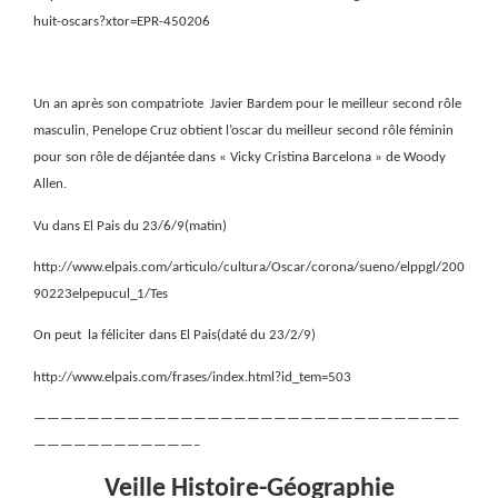
huit-oscars?xtor=EPR-450206
Un an après son compatriote
Javier Bardem pour le meilleur second rôle
masculin, Penelope Cruz obtient l’oscar du meilleur second rôle féminin
pour son rôle de déjantée dans « Vicky Cristina Barcelona » de Woody
Allen.
Vu dans El Pais du 23/6/9(matin)
http://www.elpais.com/articulo/cultura/Oscar/corona/sueno/elppgl/200
90223elpepucul_1/Tes
On peut
la féliciter dans El Pais(daté du 23/2/9)
http://www.elpais.com/frases/index.html?id_tem=503
————————————————————————————————
————————————–
Veille Histoire-Géographie