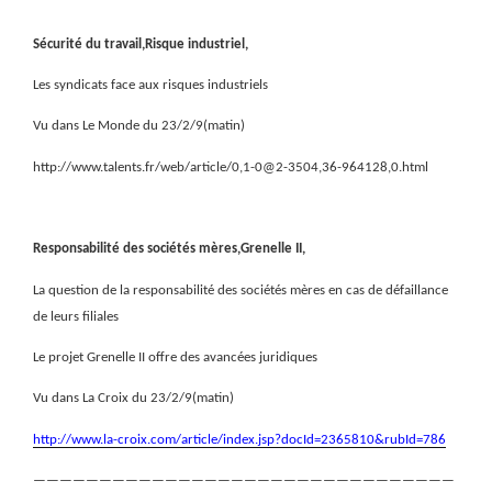
Sécurité du travail,Risque industriel,
Les syndicats face aux risques industriels
Vu dans Le Monde du 23/2/9(matin)
http://www.talents.fr/web/article/0,1-0@2-3504,36-964128,0.html
Responsabilité des sociétés mères,Grenelle II,
La question de la responsabilité des sociétés mères en cas de défaillance
de leurs filiales
Le projet Grenelle II offre des avancées juridiques
Vu dans La Croix du 23/2/9(matin)
http://www.la-croix.com/article/index.jsp?docId=2365810&rubId=786
————————————————————————————————