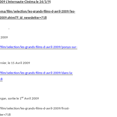
 2009 L’Internaute-Cinéma le 24/3/9)
ma/film/selection/les-grands-films-d-avril-2009/les-
l-2009.shtml?f_id_newsletter=718
l 2009
film/selection/les-grands-films-d-avril-2009/ponyo-sur-
rnier, le 15 Avril 2009
ilm/selection/les-grands-films-d-avril-2009/dans-la-
18
er
rgan, sortie le 1
Avril 2009
ilm/selection/les-grands-films-d-avril-2009/frost-
tter=718