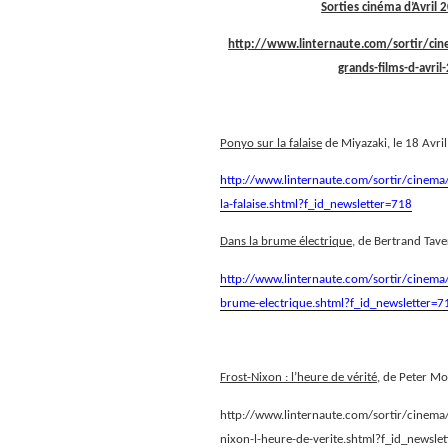
Sorties cinéma d’Avril
http://www.linternaute.com/sortir/cine
grands-films-d-avri
Ponyo sur la falaise
de Miyazaki, le 18 Avri
http://www.linternaute.com/sortir/cinema/
la-falaise.shtml?f_id_newsletter=718
Dans la brume électrique
, de Bertrand Tave
http://www.linternaute.com/sortir/cinema/f
brume-electrique.shtml?f_id_newsletter=7
Frost-Nixon : l’heure de vérité
, de Peter Mo
http://www.linternaute.com/sortir/cinema/f
nixon-l-heure-de-verite.shtml?f_id_newsle