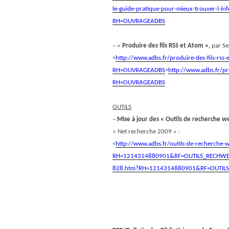
le-guide-pratique-pour-mieux-trouver-l-inf
RH=OUVRAGEADBS
– «
Produire des fils RSS et Atom »,
par Se
<
http://www.adbs.fr/produire-des-fils-rss
RH=OUVRAGEADBS
>
http://www.adbs.fr/pr
RH=OUVRAGEADBS
OUTILS
–
Mise à jour des « Outils de recherche w
« Net recherche 2009 » :
<
http://www.adbs.fr/outils-de-recherche
RH=1214314880901&RF=OUTILS_RECHW
828.htm?RH=1214314880901&RF=OUTIL