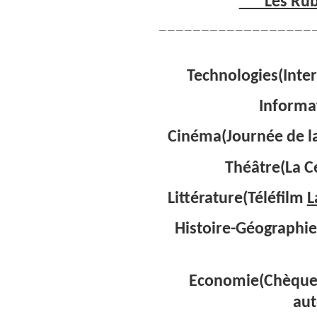
***Les Rub
——————————————————
Technologies(Inter
Informa
Cinéma(Journée de la 
Théâtre(La C
Littérature(Téléfilm
L
Histoire-Géographi
Economie(Chèque 
aut