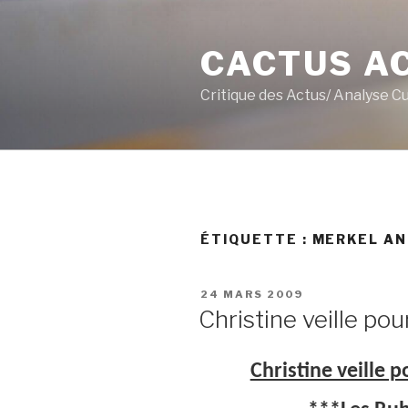
Aller
au
CACTUS A
contenu
principal
Critique des Actus/ Analyse C
ÉTIQUETTE :
MERKEL A
PUBLIÉ
24 MARS 2009
LE
Christine veille pou
Christine veille 