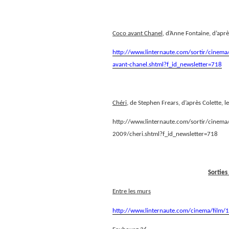
Coco avant Chanel
, d’Anne Fontaine, d’apr
http://www.linternaute.com/sortir/cinema/
avant-chanel.shtml?f_id_newsletter=718
Chéri,
de Stephen Frears, d’après Colette, l
http://www.linternaute.com/sortir/cinema/f
2009/cheri.shtml?f_id_newsletter=718
Sorties
Entre les murs
http://www.linternaute.com/cinema/film/