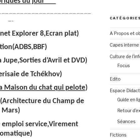
riques du jour***
—————————————————————————
CATÉGORIE
—–
net Explorer 8,Ecran plat)
A Propos et ob
Capes intern
tion(ADBS,BBF)
Culture de l'in
Jupe,Sorties d’Avril et DVD)
Focus
erisaie de Tchékhov)
Edito
a Maison du chat qui pelote
)
Espace Didact
Guide en l
e(Architecture du Champ de
Mars)
Retour d'e
Séances
emploi service,Virement
omatique)
Fictions