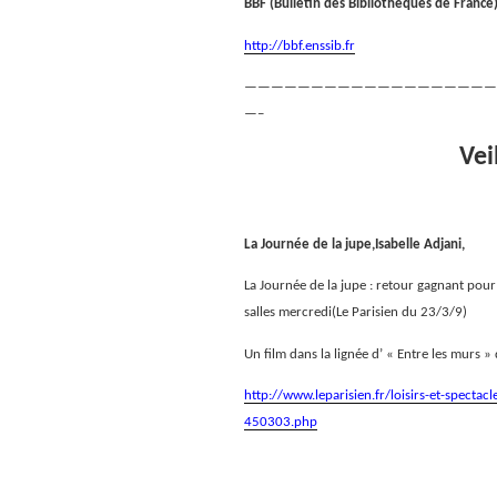
BBF (Bulletin des Bibliothèques de France
http://bbf.enssib.fr
———————————————————
—–
Vei
La Journée de la jupe,Isabelle Adjani,
La Journée de la jupe : retour gagnant pour 
salles mercredi(Le Parisien du 23/3/9)
Un film dans la lignée d’ « Entre les murs »
http://www.leparisien.fr/loisirs-et-spectac
450303.php