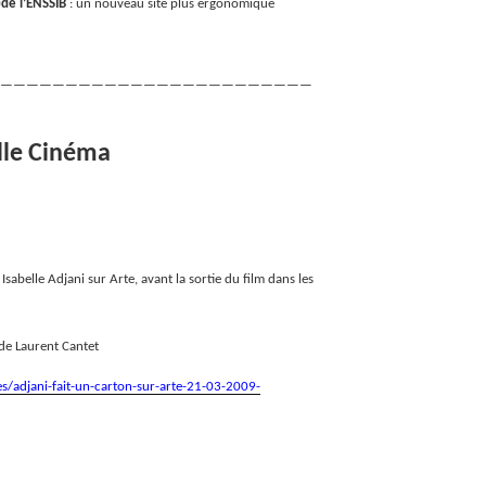
)de l’ENSSIB
: un nouveau site plus ergonomique
————————————————————————
lle Cinéma
Isabelle Adjani sur Arte, avant la sortie du film dans les
 de Laurent Cantet
les/adjani-fait-un-carton-sur-arte-21-03-2009-