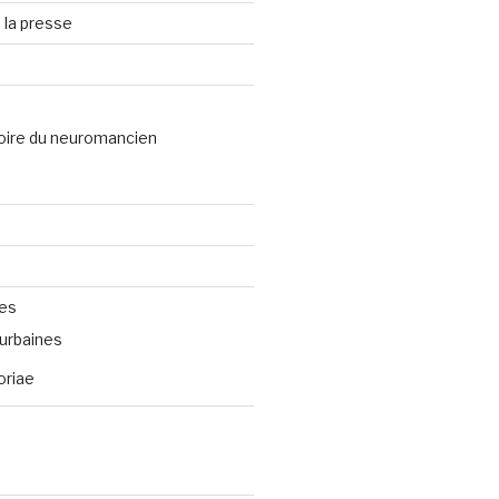
 la presse
oire du neuromancien
ves
urbaines
oriae