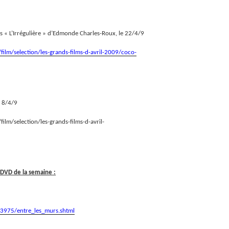
ès « L’Irrégulière » d’Edmonde Charles-Roux, le 22/4/9
film/selection/les-grands-films-d-avril-2009/coco-
e 8/4/9
ilm/selection/les-grands-films-d-avril-
 DVD de la semaine :
13975/entre_les_murs.shtml