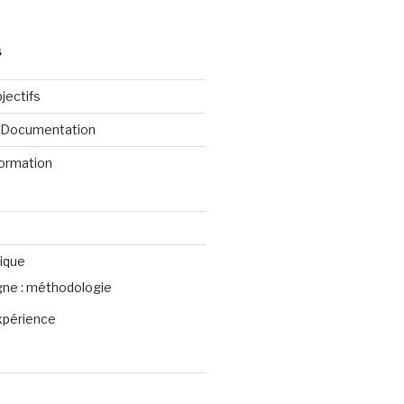
S
jectifs
e Documentation
formation
ique
igne : méthodologie
xpérience