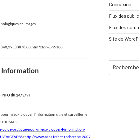
Connexion
Flux des publi
chnologiques en images
Flux des com
Site de Word
018840,39388878,00.htm?xtor=EPR-100
————————————————————————–
Recherche
pour
e Information
:
BS-INFO du 24/3/9)
 pour mieux trouver l’information utile et surveiller le
le THOMAS :
e-guide-pratique-pour-mieux-trouver-l-information-
H=OUVRAGEADBS
>
http://www.adbs.fr/net-recherche-2009-