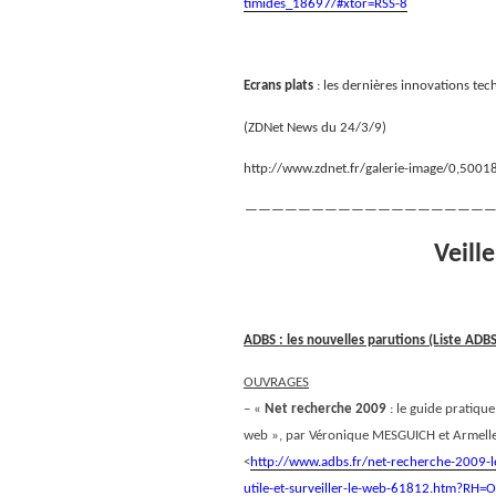
timides_18697/#xtor=RSS-8
Ecrans plats
: les dernières innovations te
(ZDNet News du 24/3/9)
http://www.zdnet.fr/galerie-image/0,50
———————————————————
Veill
ADBS : les nouvelles parutions (Liste AD
OUVRAGES
– «
Net recherche 2009
: le guide pratique
web », par Véronique MESGUICH et Armel
<
http://www.adbs.fr/net-recherche-2009-l
utile-et-surveiller-le-web-61812.htm?R