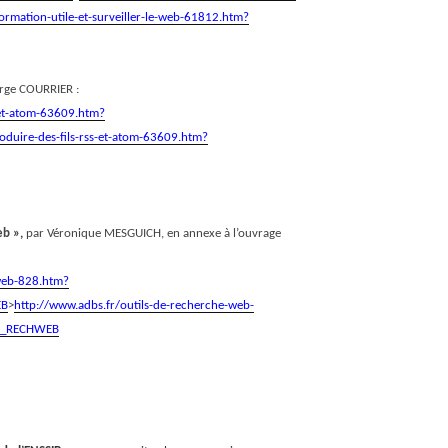
ormation-utile-et-surveiller-le-web-61812.htm?
rge COURRIER :
-et-atom-63609.htm?
oduire-des-fils-rss-et-atom-63609.htm?
eb »,
par Véronique MESGUICH, en annexe à l’ouvrage
-web-828.htm?
EB
>
http://www.adbs.fr/outils-de-recherche-web-
S_RECHWEB