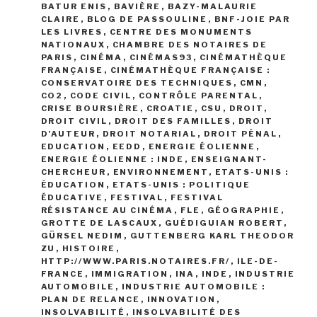
BATUR ENIS
,
BAVIÈRE
,
BAZY-MALAURIE
CLAIRE
,
BLOG DE PASSOULINE
,
BNF-JOIE PAR
LES LIVRES
,
CENTRE DES MONUMENTS
NATIONAUX
,
CHAMBRE DES NOTAIRES DE
PARIS
,
CINÉMA
,
CINÉMAS93
,
CINÉMATHÈQUE
FRANÇAISE
,
CINÉMATHÈQUE FRANÇAISE :
CONSERVATOIRE DES TECHNIQUES
,
CMN
,
CO2
,
CODE CIVIL
,
CONTRÔLE PARENTAL
,
CRISE BOURSIÈRE
,
CROATIE
,
CSU
,
DROIT
,
DROIT CIVIL
,
DROIT DES FAMILLES
,
DROIT
D’AUTEUR
,
DROIT NOTARIAL
,
DROIT PÉNAL
,
EDUCATION
,
EEDD
,
ENERGIE ÉOLIENNE
,
ENERGIE ÉOLIENNE : INDE
,
ENSEIGNANT-
CHERCHEUR
,
ENVIRONNEMENT
,
ETATS-UNIS :
ÉDUCATION
,
ETATS-UNIS : POLITIQUE
ÉDUCATIVE
,
FESTIVAL
,
FESTIVAL
RÉSISTANCE AU CINÉMA
,
FLE
,
GÉOGRAPHIE
,
GROTTE DE LASCAUX
,
GUÉDIGUIAN ROBERT
,
GÜRSEL NEDIM
,
GUTTENBERG KARL THEODOR
ZU
,
HISTOIRE
,
HTTP://WWW.PARIS.NOTAIRES.FR/
,
ILE-DE-
FRANCE
,
IMMIGRATION
,
INA
,
INDE
,
INDUSTRIE
AUTOMOBILE
,
INDUSTRIE AUTOMOBILE :
PLAN DE RELANCE
,
INNOVATION
,
INSOLVABILITÉ
,
INSOLVABILITÉ DES