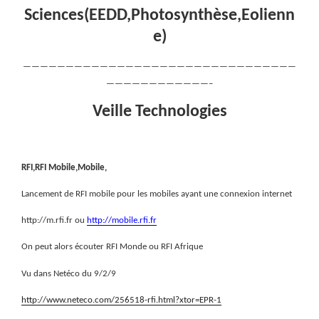
Sciences(EEDD,Photosynthèse,Eolienn
e)
————————————————————————————————
————————————–
Veille Technologies
RFI,RFI Mobile,Mobile,
Lancement de RFI mobile pour les mobiles ayant une connexion internet
http://m.rfi.fr ou
http://mobile.rfi.fr
On peut alors écouter RFI Monde ou RFI Afrique
Vu dans Netéco du 9/2/9
http://www.neteco.com/256518-rfi.html?xtor=EPR-1