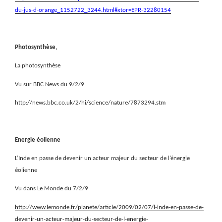
du-jus-d-orange_1152722_3244.html#xtor=EPR-32280154
Photosynthèse,
La photosynthèse
Vu sur BBC News du 9/2/9
http://news.bbc.co.uk/2/hi/science/nature/7873294.stm
Energie éolienne
L’Inde en passe de devenir un acteur majeur du secteur de l’énergie
éolienne
Vu dans Le Monde du 7/2/9
http://www.lemonde.fr/planete/article/2009/02/07/l-inde-en-passe-de-
devenir-un-acteur-majeur-du-secteur-de-l-energie-