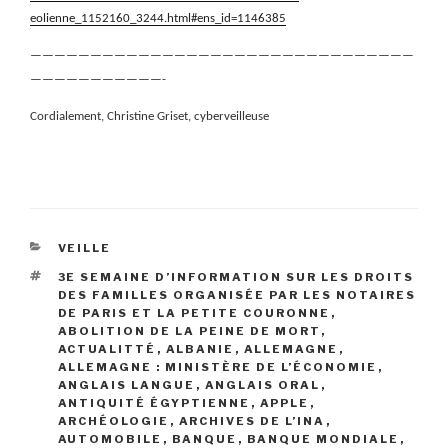
eolienne_1152160_3244.html#ens_id=1146385
————————————————————————————————
———————————-
Cordialement, Christine Griset, cyberveilleuse
CATÉGORIES
VEILLE
ÉTIQUETTES
3E SEMAINE D’INFORMATION SUR LES DROITS
DES FAMILLES ORGANISÉE PAR LES NOTAIRES
DE PARIS ET LA PETITE COURONNE
,
ABOLITION DE LA PEINE DE MORT
,
ACTUALITTÉ
,
ALBANIE
,
ALLEMAGNE
,
ALLEMAGNE : MINISTÈRE DE L’ÉCONOMIE
,
ANGLAIS LANGUE
,
ANGLAIS ORAL
,
ANTIQUITÉ ÉGYPTIENNE
,
APPLE
,
ARCHÉOLOGIE
,
ARCHIVES DE L’INA
,
AUTOMOBILE
,
BANQUE
,
BANQUE MONDIALE
,