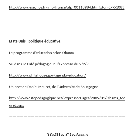
http://www.lesechos.fr/info/france/afp_00118984.htm?xtor=EPR-1083
Etats-Unis : politique éducative,
Le programme d’éducation selon Obama
Vu dans Le Café pédagogique-L’Expresso du 9/2/9
http://www.whitehouse.gov/agenda/education/
Un post de Daniel Meuret, de l’Université de Bourgogne
http://www.cafepedagogique.net/lexpresso/Pages/2009/01/Obama_Me
uret.aspx
————————————————————————————————
—————————