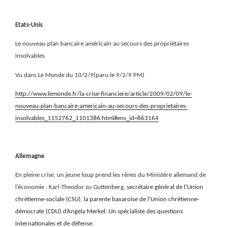
Etats-Unis
Le nouveau plan bancaire américain au secours des propriétaires
insolvables
Vu dans Le Monde du 10/2/9(paru le 9/2/9 PM)
http://www.lemonde.fr/la-crise-financiere/article/2009/02/09/le-
nouveau-plan-bancaire-americain-au-secours-des-proprietaires-
insolvables_1152762_1101386.html#ens_id=863164
Allemagne
En pleine crise, un jeune loup prend les rênes du Ministère allemand de
l’économie : Karl-Theodor zu Guttenberg,
secrétaire général de l’Union
chrétienne-sociale (CSU), la parente bavaroise de l’Union chrétienne-
démocrate (CDU) d’Angela Merkel. Un spécialiste des questions
internationales et de défense.