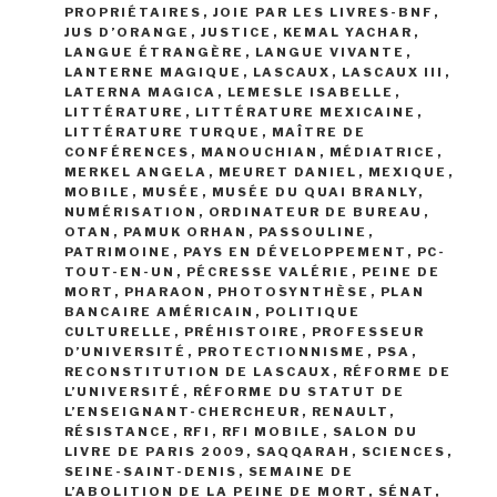
PROPRIÉTAIRES
,
JOIE PAR LES LIVRES-BNF
,
JUS D’ORANGE
,
JUSTICE
,
KEMAL YACHAR
,
LANGUE ÉTRANGÈRE
,
LANGUE VIVANTE
,
LANTERNE MAGIQUE
,
LASCAUX
,
LASCAUX III
,
LATERNA MAGICA
,
LEMESLE ISABELLE
,
LITTÉRATURE
,
LITTÉRATURE MEXICAINE
,
LITTÉRATURE TURQUE
,
MAÎTRE DE
CONFÉRENCES
,
MANOUCHIAN
,
MÉDIATRICE
,
MERKEL ANGELA
,
MEURET DANIEL
,
MEXIQUE
,
MOBILE
,
MUSÉE
,
MUSÉE DU QUAI BRANLY
,
NUMÉRISATION
,
ORDINATEUR DE BUREAU
,
OTAN
,
PAMUK ORHAN
,
PASSOULINE
,
PATRIMOINE
,
PAYS EN DÉVELOPPEMENT
,
PC-
TOUT-EN-UN
,
PÉCRESSE VALÉRIE
,
PEINE DE
MORT
,
PHARAON
,
PHOTOSYNTHÈSE
,
PLAN
BANCAIRE AMÉRICAIN
,
POLITIQUE
CULTURELLE
,
PRÉHISTOIRE
,
PROFESSEUR
D’UNIVERSITÉ
,
PROTECTIONNISME
,
PSA
,
RECONSTITUTION DE LASCAUX
,
RÉFORME DE
L’UNIVERSITÉ
,
RÉFORME DU STATUT DE
L’ENSEIGNANT-CHERCHEUR
,
RENAULT
,
RÉSISTANCE
,
RFI
,
RFI MOBILE
,
SALON DU
LIVRE DE PARIS 2009
,
SAQQARAH
,
SCIENCES
,
SEINE-SAINT-DENIS
,
SEMAINE DE
L’ABOLITION DE LA PEINE DE MORT
,
SÉNAT
,