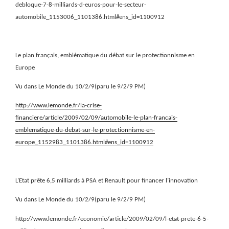
debloque-7-8-milliards-d-euros-pour-le-secteur-
automobile_1153006_1101386.html#ens_id=1100912
Le plan français, emblématique du débat sur le protectionnisme en
Europe
Vu dans Le Monde du 10/2/9(paru le 9/2/9 PM)
http://www.lemonde.fr/la-crise-
financiere/article/2009/02/09/automobile-le-plan-francais-
emblematique-du-debat-sur-le-protectionnisme-en-
europe_1152983_1101386.html#ens_id=1100912
L’Etat prête 6,5 milliards à PSA et Renault pour financer l’innovation
Vu dans Le Monde du 10/2/9(paru le 9/2/9 PM)
http://www.lemonde.fr/economie/article/2009/02/09/l-etat-prete-6-5-