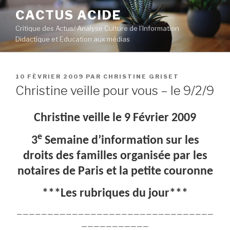
Aller
CACTUS ACIDE
au
Critique des Actus/ Analyse Culture de l’Information
contenu
Didactique et Education aux médias
principal
PUBLIÉ
10 FÉVRIER 2009
PAR
CHRISTINE GRISET
LE
Christine veille pour vous – le 9/2/9
Christine veille le 9 Février 2009
e
3
Semaine d’information sur les
droits des familles organisée par les
notaires de Paris et la petite couronne
***Les rubriques du jour***
————————————————————————————————
———————————