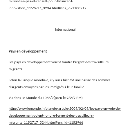
milliards-a-psa-et-renault-pour-financer-l-
innovation_1152617_3234.html#ens_id=1100912
International
Pays en développement
Les pays en développement voient fondre l’argent des travailleurs
migrants
Selon la Banque mondiale, il y aura bientôt une baisse des sommes
d’argents envoyées par les immigrés à leur famille
Vu dans Le Monde du 10/2/9(paru le 9/2/9 PM)
http://www.lemonde.fr/planete/article/2009/02/09/les-pays-en-voie-de-
developpement-voient-fondre-l-argent-des-travailleurs-
migrants_1152717_3244.html#ens_id=1152966