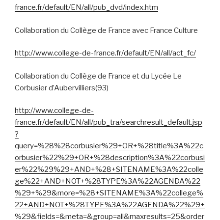
france.fr/default/EN/all/pub_dvd/index.htm
Collaboration du Collège de France avec France Culture
http://www.college-de-france.fr/default/EN/all/act_fc/
Collaboration du Collège de France et du Lycée Le
Corbusier d’Aubervilliers(93)
http://www.college-de-
france.fr/default/EN/all/pub_tra/searchresult_default.jsp
?
query=%28%28corbusier%29+OR+%28title%3A%22c
orbusier%22%29+OR+%28description%3A%22corbusi
er%22%29%29+AND+%28+SITENAME%3A%22colle
ge%22+AND+NOT+%28TYPE%3A%22AGENDA%22
%29+%29&more=%28+SITENAME%3A%22college%
22+AND+NOT+%28TYPE%3A%22AGENDA%22%29+
%29&fields=&meta=&group=all&maxresults=25&order