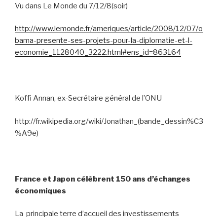
Vu dans Le Monde du 7/12/8(soir)
http://www.lemonde.fr/ameriques/article/2008/12/07/o
bama-presente-ses-projets-pour-la-diplomatie-et-l-
economie_1128040_3222.html#ens_id=863164
Koffi Annan, ex-Secrétaire général de l’ONU
http://fr.wikipedia.org/wiki/Jonathan_(bande_dessin%C3
%A9e)
France et Japon célèbrent 150 ans d’échanges
économiques
La
principale terre d’accueil des investissements