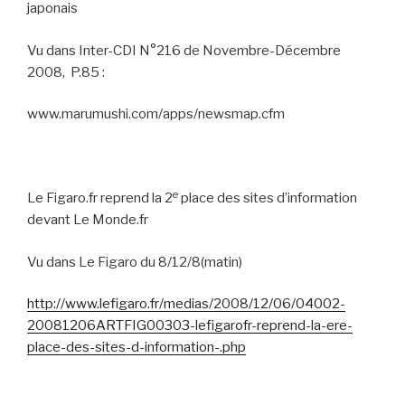
japonais
Vu dans Inter-CDI N°216 de Novembre-Décembre
2008,
P.85 :
www.marumushi.com/apps/newsmap.cfm
e
Le Figaro.fr reprend la 2
place des sites d’information
devant Le Monde.fr
Vu dans Le Figaro du 8/12/8(matin)
http://www.lefigaro.fr/medias/2008/12/06/04002-
20081206ARTFIG00303-lefigarofr-reprend-la-ere-
place-des-sites-d-information-.php