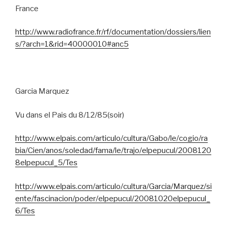
France
http://www.radiofrance.fr/rf/documentation/dossiers/lien
s/?arch=1&rid=40000010#anc5
Garcia Marquez
Vu dans el Pais du 8/12/85(soir)
http://www.elpais.com/articulo/cultura/Gabo/le/cogio/ra
bia/Cien/anos/soledad/fama/le/trajo/elpepucul/2008120
8elpepucul_5/Tes
http://www.elpais.com/articulo/cultura/Garcia/Marquez/si
ente/fascinacion/poder/elpepucul/20081020elpepucul_
6/Tes