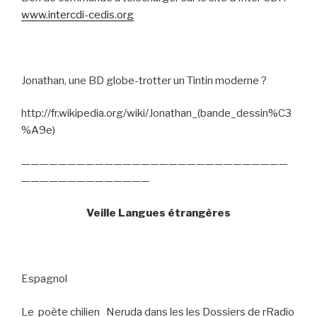
www.intercdi-cedis.org
Jonathan, une BD globe-trotter un Tintin moderne ?
http://fr.wikipedia.org/wiki/Jonathan_(bande_dessin%C3
%A9e)
—————————————————————————————
——————————————
Veille Langues étrangères
Espagnol
Le
poète chilien
Neruda dans les les Dossiers de rRadio