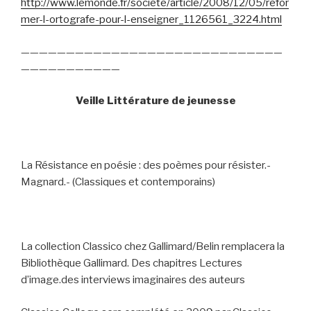
http://www.lemonde.fr/societe/article/2008/12/05/refor
mer-l-ortografe-pour-l-enseigner_1126561_3224.html
—————————————————————————————
———————————
Veille Littérature de jeunesse
La Résistance en poésie : des poèmes pour résister.-
Magnard.- (Classiques et contemporains)
La collection Classico chez Gallimard/Belin remplacera la
Bibliothèque Gallimard. Des chapitres Lectures
d’image.des interviews imaginaires des auteurs