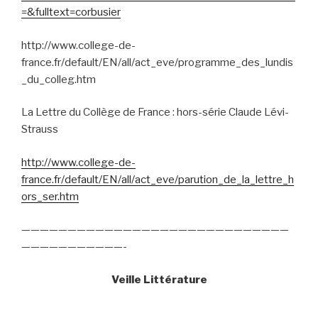
=&fulltext=corbusier
http://www.college-de-
france.fr/default/EN/all/act_eve/programme_des_lundis
_du_colleg.htm
La Lettre du Collège de France : hors-série Claude Lévi-
Strauss
http://www.college-de-
france.fr/default/EN/all/act_eve/parution_de_la_lettre_h
ors_ser.htm
—————————————————————————————
———————————-
Veille Littérature