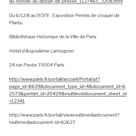
du-monde-du-dessin-de-presse_1127465_3208.html
Du 6/12/8 au 9/3/9 :
Exposition Permis de croquer de
Plantu
Bibliothèque Historique de la Ville de Paris
Hôtel d’Angoulême Lamoignon
24 rue Pavée 75004 Paris
http://www.paris.fr/portail/accueil/Portal.lut?
page_id=8639&document_type_id=4&document_id=6
2573&portlet_id=20429&multileveldocument_sheet_id
=12341
http://www.paris.fr/portail/viewmultimediadocument?
multimediadocument-id=62627