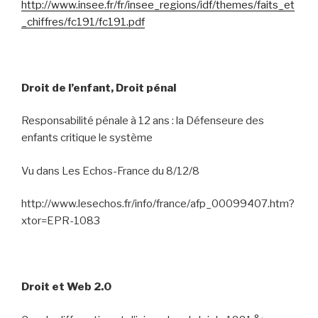
http://www.insee.fr/fr/insee_regions/idf/themes/faits_et
_chiffres/fc191/fc191.pdf
Droit de l’enfant, Droit pénal
Responsabilité pénale à 12 ans : la Défenseure des
enfants critique le système
Vu dans Les Echos-France du 8/12/8
http://www.lesechos.fr/info/france/afp_00099407.htm?
xtor=EPR-1083
Droit et Web 2.0