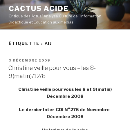
Aller
CACTUS ACIDE
au
Critique des Actus/ Analyse Culture de l’Information
contenu
Didactique et Education aux médias
principal
ÉTIQUETTE :
PJJ
PUBLIÉ
9 DÉCEMBRE 2008
LE
Christine veille pour vous – les 8-
9(matin)/12/8
Christine veille pour vous les 8 et 9(matin)
Décembre 2008
Le dernier Inter-CDI N°276 de Novembre-
Décembre 2008