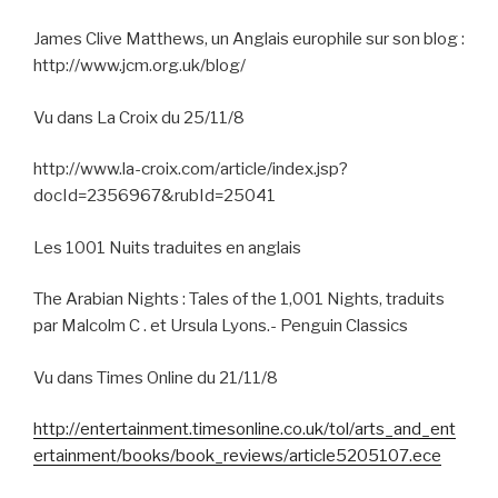
James Clive Matthews, un Anglais europhile sur son blog :
http://www.jcm.org.uk/blog/
Vu dans La Croix du 25/11/8
http://www.la-croix.com/article/index.jsp?
docId=2356967&rubId=25041
Les 1001 Nuits traduites en anglais
The Arabian Nights : Tales of the 1,001 Nights, traduits
par Malcolm C . et Ursula Lyons.- Penguin Classics
Vu dans Times Online du 21/11/8
http://entertainment.timesonline.co.uk/tol/arts_and_ent
ertainment/books/book_reviews/article5205107.ece