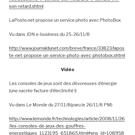
son-retard.shtml
LaPoste.net propose un service photo avec PhotoBox
Vu dans JDN e-business du 25-26/11/8
http://www.journaldunet.com/breve/france/33823/lapos
te-net-propose-un-service-photo-avec-photobox.shtml
Vidéo
Les consoles de jeux sont des dévoreuses d’énergie
(une sacrée facture d’électricité !)
Vu dans Le Monde du 27/11/8(paru le 26/11/8 PM)
http://www.lemonde.fr/technologies/article/2008/11/26
/les-consoles-de-jeux-des-gouffres-
energetiques_1123195_651865.html#ens_id=108958