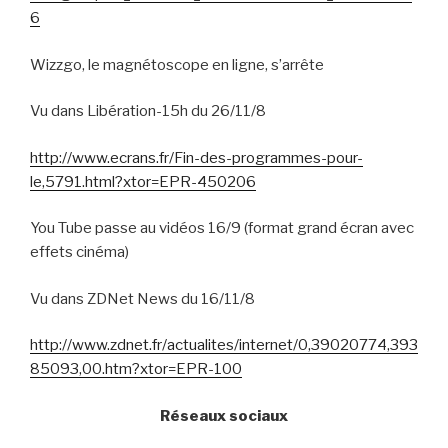
6
Wizzgo, le magnétoscope en ligne, s’arrête
Vu dans Libération-15h du 26/11/8
http://www.ecrans.fr/Fin-des-programmes-pour-
le,5791.html?xtor=EPR-450206
You Tube passe au vidéos 16/9 (format grand écran avec
effets cinéma)
Vu dans ZDNet News du 16/11/8
http://www.zdnet.fr/actualites/internet/0,39020774,393
85093,00.htm?xtor=EPR-100
Réseaux sociaux