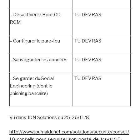
–
Désactiver le Boot CD-
TU DEVRAS
ROM
–
Configurer le pare-feu
TU DEVRAS
–
Sauvegarder les données
TU DEVRAS
–
Se garder du Social
TU DEVRAS
Engineering (dont le
phishing bancaire)
Vu dans JDN Solutions du 25-26/11/8
http://www.journaldunet.com/solutions/securite/conseil/
10-conseils-pour-securiser-son-poste-de-travail/10-