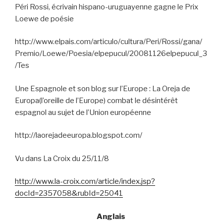
Péri Rossi, écrivain hispano-uruguayenne gagne le Prix
Loewe de poésie
http://www.elpais.com/articulo/cultura/Peri/Rossi/gana/
Premio/Loewe/Poesia/elpepucul/20081126elpepucul_3
/Tes
Une Espagnole et son blog sur l’Europe : La Oreja de
Europa(l’oreille de l’Europe) combat le désintérêt
espagnol au sujet de l’Union européenne
http://laorejadeeuropa.blogspot.com/
Vu dans La Croix du 25/11/8
http://www.la-croix.com/article/index.jsp?
docId=2357058&rubId=25041
Anglais