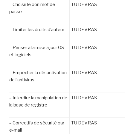
–
Choisir le bon mot de
TU DEVRAS
passe
–
Limiter les droits d’auteur
TU DEVRAS
–
Penser à la mise à jour OS
TU DEVRAS
et logiciels
–
Empêcher la désactivation
TU DEVRAS
de l’antivirus
–
Interdire la manipulation de
TU DEVRAS
la base de registre
–
Correctifs de sécurité par
TU DEVRAS
e-mail