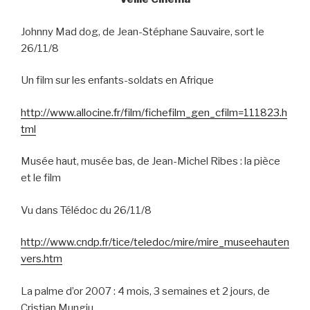
Johnny Mad dog, de Jean-Stéphane Sauvaire, sort le
26/11/8
Un film sur les enfants-soldats en Afrique
http://www.allocine.fr/film/fichefilm_gen_cfilm=111823.h
tml
Musée haut, musée bas, de Jean-Michel Ribes : la pièce
et le film
Vu dans Télédoc du 26/11/8
http://www.cndp.fr/tice/teledoc/mire/mire_museehauten
vers.htm
La palme d’or 2007 : 4 mois, 3 semaines et 2 jours, de
Cristian Mungiu