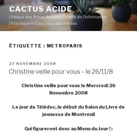
Aller
CACTUS ACIDE
au
Critique des Actus/ Analyse Culture de l’Information
contenu
Didactique et Education aux médias
principal
ÉTIQUETTE :
METROPARIS
PUBLIÉ
27 NOVEMBRE 2008
LE
Christine veille pour vous – le 26/11/8
Christine veille pour vous le Mercredi
26
Novembre 2008
Le jour de Télédoc, le début du Salon du Livre de
jeunesse de Montreuil
Qui figureront donc au Menu du Jour ! :