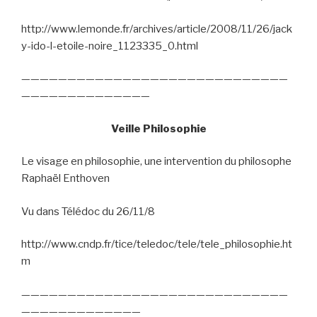
http://www.lemonde.fr/archives/article/2008/11/26/jack
y-ido-l-etoile-noire_1123335_0.html
—————————————————————————————
——————————————
Veille Philosophie
Le visage en philosophie, une intervention du philosophe
Raphaël Enthoven
Vu dans Télédoc du 26/11/8
http://www.cndp.fr/tice/teledoc/tele/tele_philosophie.ht
m
—————————————————————————————
—————————————