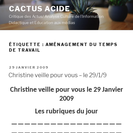
Aller
CACTUS ACIDE
au
Critique des Actus/ Analyse Culture de l’Information
contenu
Didactique et Education aux médias
principal
ÉTIQUETTE :
AMÉNAGEMENT DU TEMPS
DE TRAVAIL
PUBLIÉ
29 JANVIER 2009
LE
Christine veille pour vous – le 29/1/9
Christine veille pour vous le 29 Janvier
2009
Les rubriques du jour
—————————————————