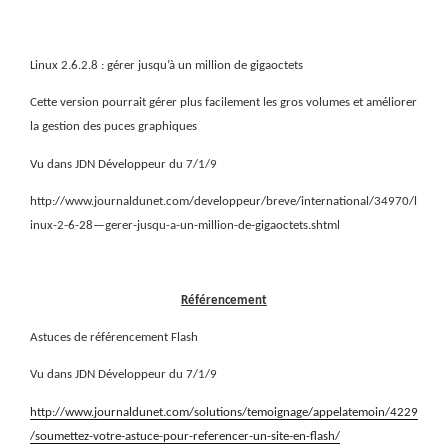
Linux 2.6.2.8 : gérer jusqu’à un million de gigaoctets
Cette version pourrait gérer plus facilement les gros volumes et améliorer
la gestion des puces graphiques
Vu dans JDN Développeur du 7/1/9
http://www.journaldunet.com/developpeur/breve/international/34970/l
inux-2-6-28—gerer-jusqu-a-un-million-de-gigaoctets.shtml
Référencement
Astuces de référencement Flash
Vu dans JDN Développeur du 7/1/9
http://www.journaldunet.com/solutions/temoignage/appelatemoin/4229
/soumettez-votre-astuce-pour-referencer-un-site-en-flash/