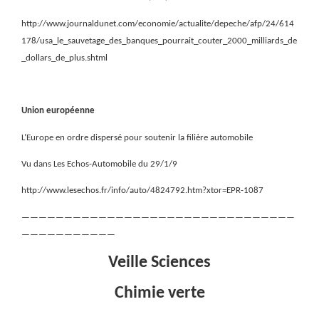
http://www.journaldunet.com/economie/actualite/depeche/afp/24/614
178/usa_le_sauvetage_des_banques_pourrait_couter_2000_milliards_de
_dollars_de_plus.shtml
Union européenne
L’Europe en ordre dispersé pour soutenir la filière automobile
Vu dans Les Echos-Automobile du 29/1/9
http://www.lesechos.fr/info/auto/4824792.htm?xtor=EPR-1087
————————————————————————————————
———————————
Veille Sciences
Chimie verte