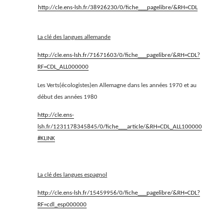
http://cle.ens-lsh.fr/38926230/0/fiche___pagelibre/&RH=CDL
La clé des langues allemande
http://cle.ens-lsh.fr/71671603/0/fiche___pagelibre/&RH=CDL?
RF=CDL_ALL000000
Les Verts(écologistes)en Allemagne dans les années 1970 et au
début des années 1980
http://cle.ens-
lsh.fr/1231178345845/0/fiche___article/&RH=CDL_ALL100000
#KLINK
La clé des langues espagnol
http://cle.ens-lsh.fr/15459956/0/fiche___pagelibre/&RH=CDL?
RF=cdl_esp000000