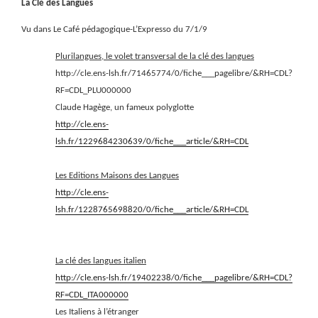
La Clé des Langues
Vu dans Le Café pédagogique-L’Expresso du 7/1/9
Plurilangues, le volet transversal de la clé des langues
http://cle.ens-lsh.fr/71465774/0/fiche___pagelibre/&RH=CDL?
RF=CDL_PLU000000
Claude Hagège, un fameux polyglotte
http://cle.ens-
lsh.fr/1229684230639/0/fiche___article/&RH=CDL
Les Editions Maisons des Langues
http://cle.ens-
lsh.fr/1228765698820/0/fiche___article/&RH=CDL
La clé des langues italien
http://cle.ens-lsh.fr/19402238/0/fiche___pagelibre/&RH=CDL?
RF=CDL_ITA000000
Les Italiens à l’étranger