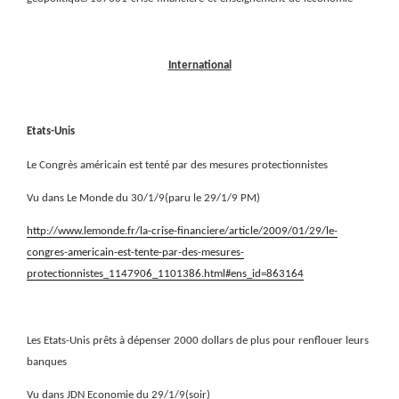
International
Etats-Unis
Le Congrès américain est tenté par des mesures protectionnistes
Vu dans Le Monde du 30/1/9(paru le 29/1/9 PM)
http://www.lemonde.fr/la-crise-financiere/article/2009/01/29/le-
congres-americain-est-tente-par-des-mesures-
protectionnistes_1147906_1101386.html#ens_id=863164
Les Etats-Unis prêts à dépenser 2000 dollars de plus pour renflouer leurs
banques
Vu dans JDN Economie du 29/1/9(soir)