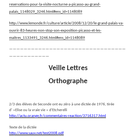
reservations-pour-la-visite-nocturne-a-picasso-au-grand-
palais_1148029_3246.html#ens_id=1148089
http://www.lemonde.fr/culture/article/2008/12/20/le-grand-palais-va-
ouvrir-83-heures-non-stop-son-exposition-picasso-et-les-
maitres_1133491_3246.html#ens_id=1148089
————————————————————————————————
———————————
Veille Lettres
Orthographe
2/3 des élèves de Seconde ont eu zéro à une dictée de 1976, tirée
d' »Elise ou la vraie vie » d’Etcherelli
http://actu.orange.fr/commentaires-reaction/3716317.html
Texte de la dictée
http://www.sauv.net/test2008.pdf