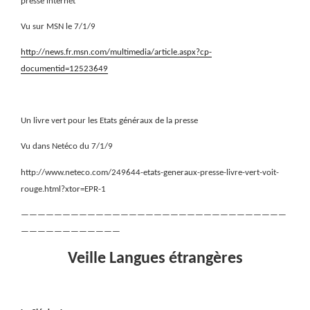
presse internet
Vu sur MSN le 7/1/9
http://news.fr.msn.com/multimedia/article.aspx?cp-
documentid=12523649
Un livre vert pour les Etats généraux de la presse
Vu dans Netéco du 7/1/9
http://www.neteco.com/249644-etats-generaux-presse-livre-vert-voit-
rouge.html?xtor=EPR-1
————————————————————————————————
————————————
Veille Langues étrangères