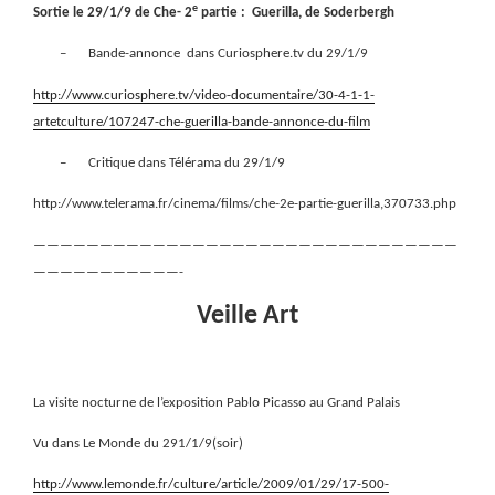
e
Sortie le 29/1/9 de Che- 2
partie :
Guerilla, de Soderbergh
–
Bande-annonce
dans Curiosphere.tv du 29/1/9
http://www.curiosphere.tv/video-documentaire/30-4-1-1-
artetculture/107247-che-guerilla-bande-annonce-du-film
–
Critique dans Télérama du 29/1/9
http://www.telerama.fr/cinema/films/che-2e-partie-guerilla,370733.php
————————————————————————————————
———————————-
Veille Art
La visite nocturne de l’exposition Pablo Picasso au Grand Palais
Vu dans Le Monde du 291/1/9(soir)
http://www.lemonde.fr/culture/article/2009/01/29/17-500-