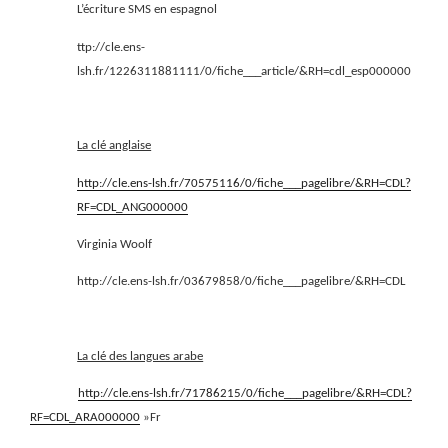
L’écriture SMS en espagnol
ttp://cle.ens-
lsh.fr/1226311881111/0/fiche___article/&RH=cdl_esp000000
La clé anglaise
http://cle.ens-lsh.fr/70575116/0/fiche___pagelibre/&RH=CDL?
RF=CDL_ANG000000
Virginia Woolf
http://cle.ens-lsh.fr/03679858/0/fiche___pagelibre/&RH=CDL
La clé des langues arabe
http://cle.ens-lsh.fr/71786215/0/fiche___pagelibre/&RH=CDL?
RF=CDL_ARA000000
»Fr