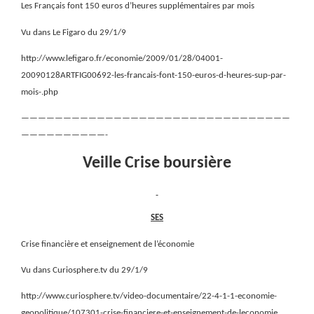
Les Français font 150 euros d’heures supplémentaires par mois
Vu dans Le Figaro du 29/1/9
http://www.lefigaro.fr/economie/2009/01/28/04001-
20090128ARTFIG00692-les-francais-font-150-euros-d-heures-sup-par-
mois-.php
————————————————————————————————
——————————-
Veille Crise boursière
SES
Crise financière et enseignement de l’économie
Vu dans Curiosphere.tv du 29/1/9
http://www.curiosphere.tv/video-documentaire/22-4-1-1-economie-
geopolitique/107301-crise-financiere-et-enseignement-de-leconomie