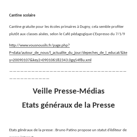
Cantine scolaire
Cantine gratuite pour les écoles primaires à Dugny, cela semble profiter
plutôt aux classes aisées, selon le Café pédagogique-L’Expresso du 7/1/9
http://www.vousnousils.fr/page.php?
P=data/autour_de_nous/l_actualite_du_jour/depeches_de_l_educat/&ke
y=20090107&key2=090106182343.0gq54f8u.xml
————————————————————————————————
———————————
Veille Presse-Médias
Etats généraux de la Presse
Etats généraux de la presse : Bruno Patino propose un statut d’éditeur de