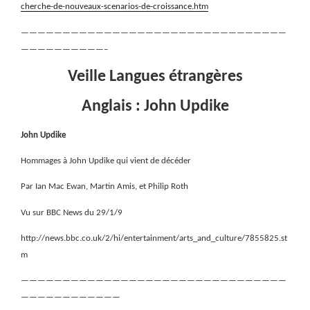
cherche-de-nouveaux-scenarios-de-croissance.htm
————————————————————————————————
——————————–
Veille Langues étrangères
Anglais : John Updike
John Updike
Hommages à John Updike qui vient de décéder
Par Ian Mac Ewan, Martin Amis, et Philip Roth
Vu sur BBC News du 29/1/9
http://news.bbc.co.uk/2/hi/entertainment/arts_and_culture/7855825.st
m
————————————————————————————————
————————————