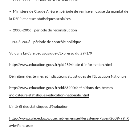
-‘ 1972-1997 :
période de forte autonomie
–
Ministère de Claude Allègre : période de remise en cause du mandat de
la DEPP et de ses statistiques scolaires
–
2000-2006 : période de reconstruction
– 2006-2008 : période de contrôle politique
Vu dans Le Café pédagogique-L’Expresso du 29/1/9
http://www.education.gouv.fr/pid269/note-d-information.html
Définition des termes et indicateurs statistiques de l’Education Nationale
http://www.education.gouv.fr/cid23200/definitions-des-termes-
indicateurs-statistiques-education-nationale.html
L’intérêt des statistiques d’évaluation
http://www.cafepedagogique.net/lemensuel/lesysteme/Pages/2009/99_X
avierPons.aspx