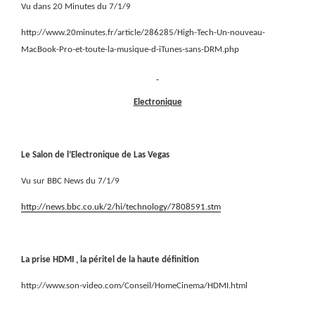
Vu dans 20 Minutes du 7/1/9
http://www.20minutes.fr/article/286285/High-Tech-Un-nouveau-
MacBook-Pro-et-toute-la-musique-d-iTunes-sans-DRM.php
Electronique
Le Salon de l’Electronique de Las Vegas
Vu sur BBC News du 7/1/9
http://news.bbc.co.uk/2/hi/technology/7808591.stm
La prise HDMI , la péritel de la haute définition
http://www.son-video.com/Conseil/HomeCinema/HDMI.html