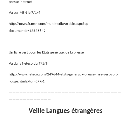
presse internet
Vu sur MSN le 7/1/9
http://news.fr.msn.com/multimedia/article.aspx?cp-
documentid=12523649
Un livre vert pour les Etats généraux de la presse
Vu dans Netéco du 7/1/9
http://www.neteco.com/249644-etats-generaux-presse-livre-vert-voit-
rouge.html?xtor=EPR-1
————————————————————————————————
————————————
Veille Langues étrangères