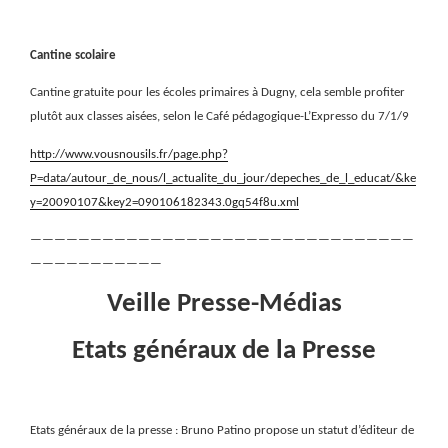
Cantine scolaire
Cantine gratuite pour les écoles primaires à Dugny, cela semble profiter
plutôt aux classes aisées, selon le Café pédagogique-L’Expresso du 7/1/9
http://www.vousnousils.fr/page.php?
P=data/autour_de_nous/l_actualite_du_jour/depeches_de_l_educat/&ke
y=20090107&key2=090106182343.0gq54f8u.xml
————————————————————————————————
———————————
Veille Presse-Médias
Etats généraux de la Presse
Etats généraux de la presse : Bruno Patino propose un statut d’éditeur de