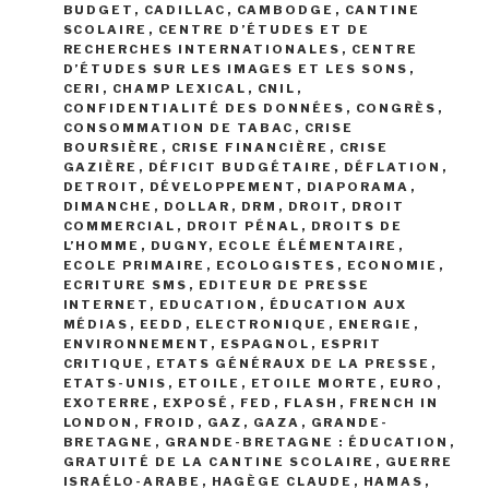
BUDGET
,
CADILLAC
,
CAMBODGE
,
CANTINE
SCOLAIRE
,
CENTRE D’ÉTUDES ET DE
RECHERCHES INTERNATIONALES
,
CENTRE
D’ÉTUDES SUR LES IMAGES ET LES SONS
,
CERI
,
CHAMP LEXICAL
,
CNIL
,
CONFIDENTIALITÉ DES DONNÉES
,
CONGRÈS
,
CONSOMMATION DE TABAC
,
CRISE
BOURSIÈRE
,
CRISE FINANCIÈRE
,
CRISE
GAZIÈRE
,
DÉFICIT BUDGÉTAIRE
,
DÉFLATION
,
DETROIT
,
DÉVELOPPEMENT
,
DIAPORAMA
,
DIMANCHE
,
DOLLAR
,
DRM
,
DROIT
,
DROIT
COMMERCIAL
,
DROIT PÉNAL
,
DROITS DE
L’HOMME
,
DUGNY
,
ECOLE ÉLÉMENTAIRE
,
ECOLE PRIMAIRE
,
ECOLOGISTES
,
ECONOMIE
,
ECRITURE SMS
,
EDITEUR DE PRESSE
INTERNET
,
EDUCATION
,
ÉDUCATION AUX
MÉDIAS
,
EEDD
,
ELECTRONIQUE
,
ENERGIE
,
ENVIRONNEMENT
,
ESPAGNOL
,
ESPRIT
CRITIQUE
,
ETATS GÉNÉRAUX DE LA PRESSE
,
ETATS-UNIS
,
ETOILE
,
ETOILE MORTE
,
EURO
,
EXOTERRE
,
EXPOSÉ
,
FED
,
FLASH
,
FRENCH IN
LONDON
,
FROID
,
GAZ
,
GAZA
,
GRANDE-
BRETAGNE
,
GRANDE-BRETAGNE : ÉDUCATION
,
GRATUITÉ DE LA CANTINE SCOLAIRE
,
GUERRE
ISRAÉLO-ARABE
,
HAGÈGE CLAUDE
,
HAMAS
,