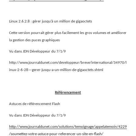
Linux 2.6.2.8 : gérer jusqu’à un million de gigaoctets
Cette version pourrait gérer plus facilement les gros volumes et améliorer
la gestion des puces graphiques
Vu dans JDN Développeur du 7/1/9
http://www.journaldunet.com/developpeur/breve/international/34970/l
inux-2-6-28—gerer-jusqu-a-un-million-de-gigaoctets.shtml
Référencement
Astuces de référencement Flash
Vu dans JDN Développeur du 7/1/9
http://www.journaldunet.com/solutions/temoignage/appelatemoin/4229
/soumettez-votre-astuce-pour-referencer-un-site-en-flash/