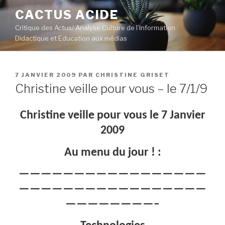
Aller
CACTUS ACIDE
au
Critique des Actus/ Analyse Culture de l’Information
contenu
Didactique et Education aux médias
principal
PUBLIÉ
7 JANVIER 2009
PAR
CHRISTINE GRISET
LE
Christine veille pour vous – le 7/1/9
Christine veille pour vous le 7 Janvier
2009
Au menu du jour ! :
—————————————————
—————————————————
————————–