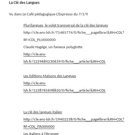
La Clé des Langues
Vu dans Le Café pédagogique-L’Expresso du 7/1/9
Plurilangues, le volet transversal de la clé des langues
http://cle.ens-lsh.fr/71465774/0/fiche___pagelibre/&RH=CDL?
RF=CDL_PLU000000
Claude Hagège, un fameux polyglotte
http://cle.ens-
lsh.fr/1229684230639/0/fiche___article/&RH=CDL
Les Editions Maisons des Langues
http://cle.ens-
lsh.fr/1228765698820/0/fiche___article/&RH=CDL
La clé des langues italien
http://cle.ens-lsh.fr/19402238/0/fiche___pagelibre/&RH=CDL?
RF=CDL_ITA000000
Les Italiens à l’étranger