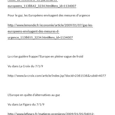
europeens_1138642_3234.html#ens_id=1134007
Pour le gaz, les Européens envisagent des mesures d’urgence
http://www.lemonde.fr/economie/article/2009/01/07/gaz-les-
europeens-envisagent-des-mesures-d-
urgence_1138655_3234.html#ens_id=1134007
La crise gazière frappe l’Europe en pleine vague de froid
Vu dans La Croix du 7/1/9
http://www.la-croix.com/article/index.jsp?docId=2361536&rubId=4077
L’Europe en quête d’alternatives au gaz
Vu dans Le Figaro du 7/1/9
http://www.lefigaro.fr/matieres-premieres/2009/01/05/04012-