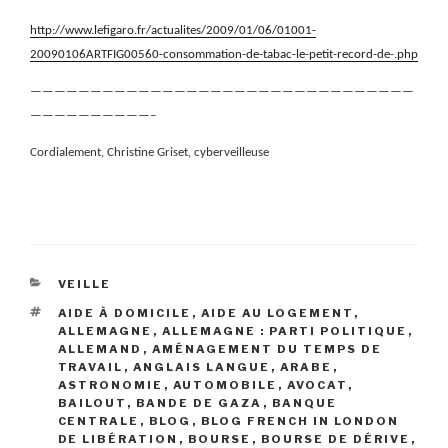
http://www.lefigaro.fr/actualites/2009/01/06/01001-
20090106ARTFIG00560-consommation-de-tabac-le-petit-record-de-.php
————————————————————————————————
——————————–
Cordialement, Christine Griset, cyberveilleuse
CATÉGORIES
VEILLE
ÉTIQUETTES
AIDE À DOMICILE
,
AIDE AU LOGEMENT
,
ALLEMAGNE
,
ALLEMAGNE : PARTI POLITIQUE
,
ALLEMAND
,
AMÉNAGEMENT DU TEMPS DE
TRAVAIL
,
ANGLAIS LANGUE
,
ARABE
,
ASTRONOMIE
,
AUTOMOBILE
,
AVOCAT
,
BAILOUT
,
BANDE DE GAZA
,
BANQUE
CENTRALE
,
BLOG
,
BLOG FRENCH IN LONDON
DE LIBÉRATION
,
BOURSE
,
BOURSE DE DÉRIVE
,