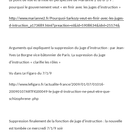
Le point de vue et la mise en perspective de Marianne 2 du 6/1/9 :
pourquoi le gouvernement veut « en finir avec les juges d’instruction »
http://www.marianne2.fr/Pourquoi-Sarkozy-veut-en-finir-avec-les-juges-
d-intruction_a173689.html?preaction=nl&id=5908634&idnl=25574&
Arguments qui expliquent la suppression du juge d’instruction : par Jean-
Yves Le Borgne vice-bâtonnier de Paris. La supression du juge
d’instruction « clarifie les rôles »
Vu dans Le Figaro du 7/1/9
http://www.lefigaro.fr/actualite-france/2009/01/07/01016-
20090107ARTFIG00049-le-juge-d-instruction-ne-peut-etre-que-
schizophrene-.php
Suppression finalement de la fonction de juge d’instruction : la nouvelle
est tombée ce mercredi 7/1/9 soir