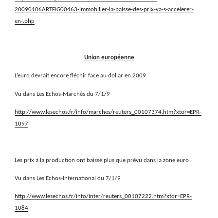
20090106ARTFIG00463-immobilier-la-baisse-des-prix-va-s-accelerer-
en-.php
Union européenne
L’euro devrait encore fléchir face au dollar en 2009
Vu dans Les Echos-Marchés du 7/1/9
http://www.lesechos.fr/info/marches/reuters_00107374.htm?xtor=EPR-
1097
Les prix à la production ont baissé plus que prévu dans la zone euro
Vu dans Les Echos-International du 7/1/9
http://www.lesechos.fr/info/inter/reuters_00107222.htm?xtor=EPR-
1084