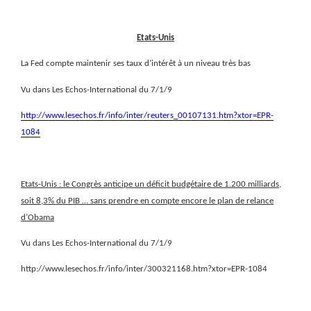
Etats-Unis
La Fed compte maintenir ses taux d’intérêt à un niveau très bas
Vu dans Les Echos-International du 7/1/9
http://www.lesechos.fr/info/inter/reuters_00107131.htm?xtor=EPR-
1084
Etats-Unis : le Congrès anticipe un déficit budgétaire de 1.200 milliards,
soit 8,3% du PIB
… sans prendre en compte encore le plan de relance
d’Obama
Vu dans Les Echos-International du 7/1/9
http://www.lesechos.fr/info/inter/300321168.htm?xtor=EPR-1084