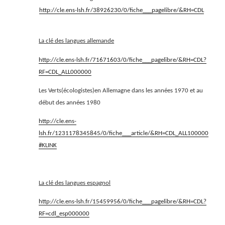
http://cle.ens-lsh.fr/38926230/0/fiche___pagelibre/&RH=CDL
La clé des langues allemande
http://cle.ens-lsh.fr/71671603/0/fiche___pagelibre/&RH=CDL?
RF=CDL_ALL000000
Les Verts(écologistes)en Allemagne dans les années 1970 et au
début des années 1980
http://cle.ens-
lsh.fr/1231178345845/0/fiche___article/&RH=CDL_ALL100000
#KLINK
La clé des langues espagnol
http://cle.ens-lsh.fr/15459956/0/fiche___pagelibre/&RH=CDL?
RF=cdl_esp000000