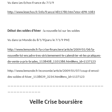
Vu dans Les Echos-France du 7/1/9
http://www.lesechos.fr/info/france/4815780.htm?xtor=EPR-1083
Début des soldes d’hiver
: la nouvelle loi sur les soldes
Vu dans Le Monde du 8/1/9(paru le 7/1/9 PM)
http://www.lemonde.fr/la-crise-financiere/article/2009/01/06/la-
nouvelle-loi-encadre-tres-strictemement-le-calendrier-et-les-pratiques-
de-vente-a-prix-brades_1138408_1101386.html#ens_id=1137123
http://www.lemonde.fr/economie/article/2009/01/07/coup-d-envoi-
des-soldes-d-hiver_1138639_3234.html#ens_id=1137123
————————————————————————————————
———————————
Veille Crise boursière