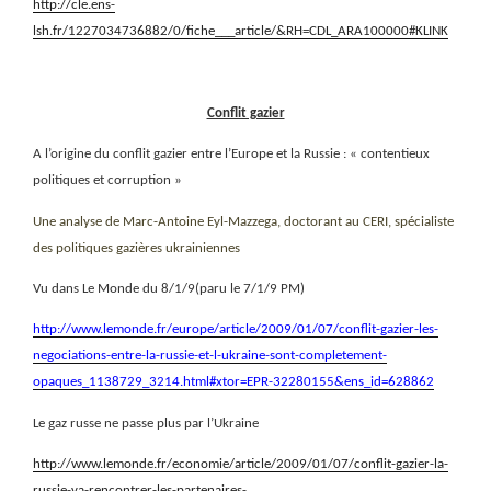
http://cle.ens-
lsh.fr/1227034736882/0/fiche___article/&RH=CDL_ARA100000#KLINK
Conflit gazier
A l’origine du conflit gazier entre l’Europe et la Russie : « contentieux
politiques et corruption »
Une analyse de
Marc-Antoine Eyl-Mazzega, doctorant au CERI, spécialiste
des politiques gazières ukrainiennes
Vu dans Le Monde du 8/1/9(paru le 7/1/9 PM)
http://www.lemonde.fr/europe/article/2009/01/07/conflit-gazier-les-
negociations-entre-la-russie-et-l-ukraine-sont-completement-
opaques_1138729_3214.html#xtor=EPR-32280155&ens_id=628862
Le gaz russe ne passe plus par l’Ukraine
http://www.lemonde.fr/economie/article/2009/01/07/conflit-gazier-la-
russie-va-rencontrer-les-partenaires-