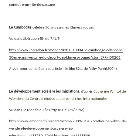
conduire-un-rite-de-passage
Le Cambodge
célèbre 30 ans sans les Khmers rouges
Vu dans Libération-8h du 7/1/9
http://www.liberation.fr/monde/0101310034-le-cambodge-celebre-le-
30eme-anniversaire-du-depart-des-khmers-rouges?xtor=EPR-450206
A voir pour compléter cet article :
le film S21, de Rithy Panh(2004)
Le développement accélère les migrations
, d’après
Catherine Wihtol de
Wenden, du Centre d’études et de recherches internationales
Vu dans Le Monde du 8/1/9(paru le 7/1/9 PM)
http://www.lemonde.fr/planete/article/2009/01/07/catherine-wihtol-de-
wenden-le-developpement-accelere-les-
migrations_1138750_3244.html#ens_id=1138849