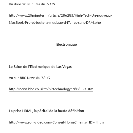
Vu dans 20 Minutes du 7/1/9
http://www.20minutes.fr/article/286285/High-Tech-Un-nouveau-
MacBook-Pro-et-toute-la-musique-d-iTunes-sans-DRM.php
Electronique
Le Salon de l’Electronique de Las Vegas
Vu sur BBC News du 7/1/9
http://news.bbc.co.uk/2/hi/technology/7808591.stm
La prise HDMI , la péritel de la haute définition
http://www.son-video.com/Conseil/HomeCinema/HDMI.html