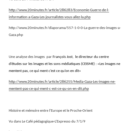
http://www.20minutes.fr/article/286283/Economie-Guerre-de-l-
information-a-Gaza-Les-journalistes-vous-allez-la.php
http://www.20minutes.fr/diaporama/557-1-0-0-La-guerre-des-images-a-
Gaza.php
Une analyse des images
par
François Jost,
le directeur du centre
d’études sur les images et les sons médiatiques (CEISME) :
«Les images ne
mentent pas, ce qui ment c’est ce qu’on en dit»
http://www.20minutes.fr/article/286255/Media-Gaza-Les-images-ne-
mentent-pas-ce-qui-ment-c-est-ce-qu-on-en-dit.php
Histoire et mémoire entre l’Europe et le Proche-Orient
Vu dans Le Café pédagogique-L’Expresso du 7/1/9