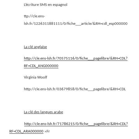
L’écriture SMS en espagnol
ttp://cle.ens-
lsh.fr/1226311881111/0/fiche___article/&RH=cdl_esp000000
La clé anglaise
http://cle.ens-lsh.fr/70575116/0/fiche___pagelibre/&RH=CDL?
RF=CDL_ANG000000
Virginia Woolf
http://cle.ens-lsh.fr/03679858/0/fiche___pagelibre/&RH=CDL
La clé des langues arabe
http://cle.ens-lsh.fr/71786215/0/fiche___pagelibre/&RH=CDL?
RF=CDL_ARA000000
»Fr