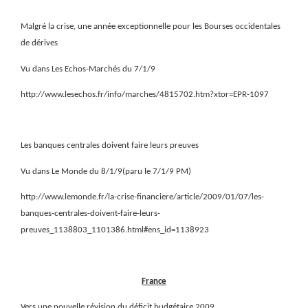
Malgré la crise, une année exceptionnelle pour les Bourses occidentales
de dérives
Vu dans Les Echos-Marchés du 7/1/9
http://www.lesechos.fr/info/marches/4815702.htm?xtor=EPR-1097
Les banques centrales doivent faire leurs preuves
Vu dans Le Monde du 8/1/9(paru le 7/1/9 PM)
http://www.lemonde.fr/la-crise-financiere/article/2009/01/07/les-
banques-centrales-doivent-faire-leurs-
preuves_1138803_1101386.html#ens_id=1138923
France
Vers une nouvelle révision du déficit budgétaire 2009