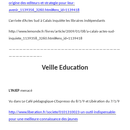
origine-des-editeurs-et-strategie-pour-leur-
avenir_1139356_3260.html#ens_id=1139418
L’arrivée d’Actes Sud à Calais inquiète les libraires indépendants
http://www.lemonde.fr/livres/article/2009/01/08/a-calais-actes-sud-
inquiete_1139358_3260.html#ens_id=1139418
————————————————————————————————
—————————–
Veille Education
L’INJEP
menacé
Vu dans Le Café pédagogique-L’Expresso du 8/1/9 et Libération du 7/1/9
http://www.liberation.fr/societe/0101310023-un-outil-indispensable-
pour-une-meilleure-connaissance-des-jeunes