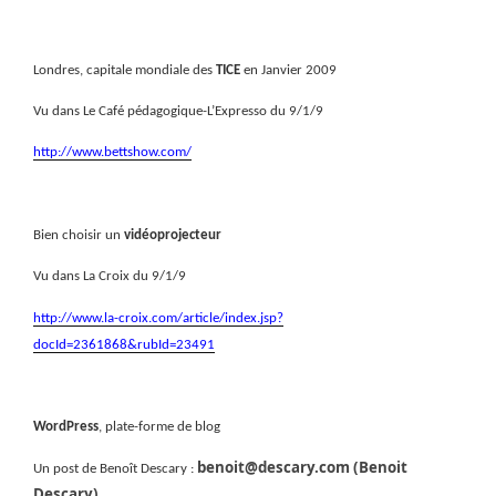
Londres, capitale mondiale des
TICE
en Janvier 2009
Vu dans Le Café pédagogique-L’Expresso du 9/1/9
http://www.bettshow.com/
Bien choisir un
vidéoprojecteur
Vu dans La Croix du 9/1/9
http://www.la-croix.com/article/index.jsp?
docId=2361868&rubId=23491
WordPress
, plate-forme de blog
benoit@descary.com (Benoit
Un post de Benoît Descary :
Descary)