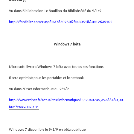
Vu dans Bibliobession-Le Bouillon du Bibliobsédé du 9/1/9
http://feedblitz.com/r.asp?l=37830750&f=430518&u=12635102
Windows 7 bêta
Microsoft
livrera Windows 7 bêta avec toutes ses fonctions
Il sera optimisé pour les portables et le netbook
Vu dans ZDNet Informatique du 9/1/9
http://www.zdnet.fr/actualites/informatique/0,39040745,39386480,00.
htm?xtor=EPR-101
Windows 7 disponible le 9/1/9 en bêta publique