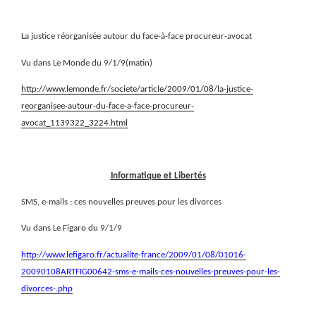
La justice réorganisée autour du face-à-face procureur-avocat
Vu dans Le Monde du 9/1/9(matin)
http://www.lemonde.fr/societe/article/2009/01/08/la-justice-
reorganisee-autour-du-face-a-face-procureur-
avocat_1139322_3224.html
Informatique et Libertés
SMS, e-mails : ces nouvelles preuves pour les divorces
Vu dans Le Figaro du 9/1/9
http://www.lefigaro.fr/actualite-france/2009/01/08/01016-
20090108ARTFIG00642-sms-e-mails-ces-nouvelles-preuves-pour-les-
divorces-.php