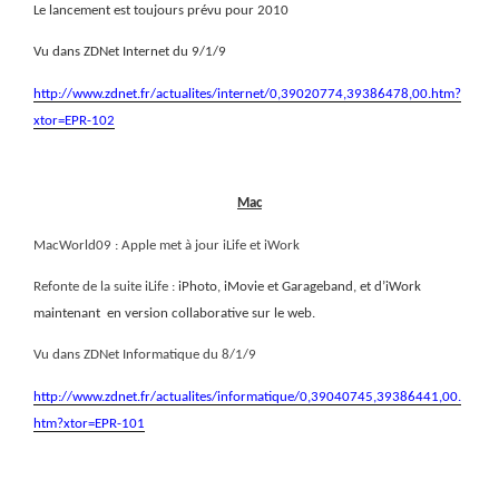
Le lancement est toujours prévu pour 2010
Vu dans ZDNet Internet du 9/1/9
http://www.zdnet.fr/actualites/internet/0,39020774,39386478,00.htm?
xtor=EPR-102
Mac
MacWorld09 : Apple met à jour iLife et iWork
Refonte de la suite iLife :
iPhoto, iMovie et Garageband, et d’iWork
maintenant
en version collaborative sur le web.
Vu dans ZDNet Informatique du 8/1/9
http://www.zdnet.fr/actualites/informatique/0,39040745,39386441,00.
htm?xtor=EPR-101