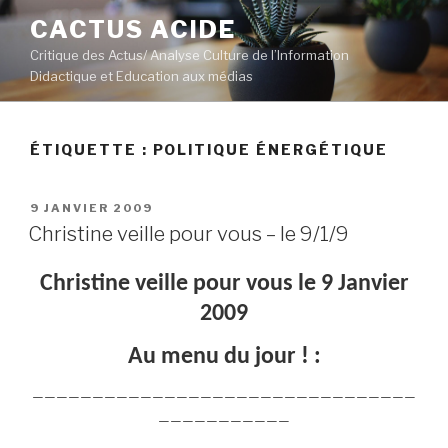
Aller
CACTUS ACIDE
au
Critique des Actus/ Analyse Culture de l’Information
contenu
Didactique et Education aux médias
principal
ÉTIQUETTE :
POLITIQUE ÉNERGÉTIQUE
PUBLIÉ
9 JANVIER 2009
LE
Christine veille pour vous – le 9/1/9
Christine veille pour vous le 9 Janvier
2009
Au menu du jour ! :
————————————————————————————————
———————————