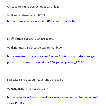
Un post de Bruno Desroches et Lyne Fichet
Vu dans la liste e-doc du 8/1/9
http://www.csdm.qc.ca/sitsat-mtl/openoffice/index.htm
er
Le 1
disque dur
à 500 Go par plateau
Vu dans Futura-Sciences Actualités du 8/1/9
http://www.futura-sciences.com/fr/news/t/informatique/d/ces-seagate-
presente-le-premier-disque-dur-a-500-go-par-plateau_17856/
MySpace
s’incruste sur les écrans de télévision
Vu dans ZDNet Internet du 9/1/9
http://www.zdnet.fr/actualites/internet/0,39020774,39386500,00.htm?
xtor=EPR-102