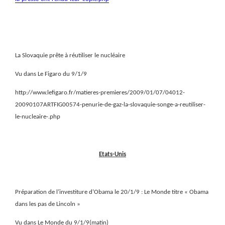
La Slovaquie prête à réutiliser le nucléaire
Vu dans Le Figaro du 9/1/9
http://www.lefigaro.fr/matieres-premieres/2009/01/07/04012-
20090107ARTFIG00574-penurie-de-gaz-la-slovaquie-songe-a-reutiliser-
le-nucleaire-.php
Etats-Unis
Préparation de l’investiture d’Obama le 20/1/9 : Le Monde titre « Obama
dans les pas de Lincoln »
Vu dans Le Monde du 9/1/9(matin)