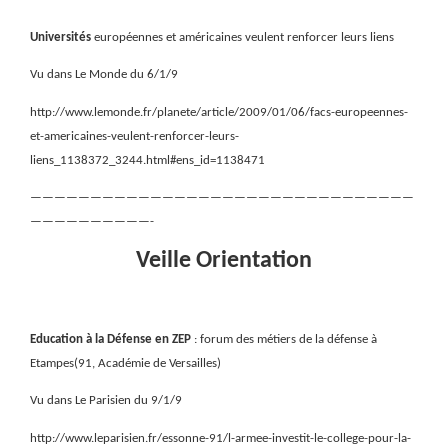
Universités
européennes et américaines veulent renforcer leurs liens
Vu dans Le Monde du 6/1/9
http://www.lemonde.fr/planete/article/2009/01/06/facs-europeennes-
et-americaines-veulent-renforcer-leurs-
liens_1138372_3244.html#ens_id=1138471
————————————————————————————————
——————————-
Veille Orientation
Education à la Défense en ZEP
: forum des métiers de la défense à
Etampes(91, Académie de Versailles)
Vu dans Le Parisien du 9/1/9
http://www.leparisien.fr/essonne-91/l-armee-investit-le-college-pour-la-