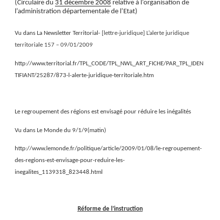
(Circulaire du
31 décembre 2008
relative à l’organisation de
l’administration départementale de l’Etat)
Vu dans La Newsletter Territorial-
[lettre-juridique] L’alerte juridique
territoriale 157 – 09/01/2009
http://www.territorial.fr/TPL_CODE/TPL_NWL_ART_FICHE/PAR_TPL_IDEN
TIFIANT/25287/873-l-alerte-juridique-territoriale.htm
Le regroupement des régions est envisagé pour réduire les inégalités
Vu dans Le Monde du 9/1/9(matin)
http://www.lemonde.fr/politique/article/2009/01/08/le-regroupement-
des-regions-est-envisage-pour-reduire-les-
inegalites_1139318_823448.html
Réforme de l’instruction