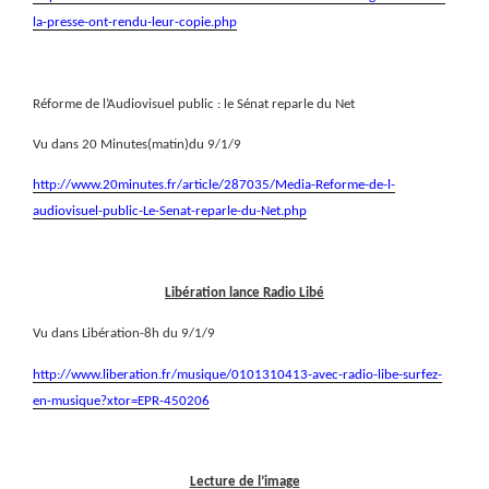
la-presse-ont-rendu-leur-copie.php
Réforme de l’Audiovisuel public : le Sénat reparle du Net
Vu dans 20 Minutes(matin)du 9/1/9
http://www.20minutes.fr/article/287035/Media-Reforme-de-l-
audiovisuel-public-Le-Senat-reparle-du-Net.php
Libération lance Radio Libé
Vu dans Libération-8h du 9/1/9
http://www.liberation.fr/musique/0101310413-avec-radio-libe-surfez-
en-musique?xtor=EPR-450206
Lecture de l’image