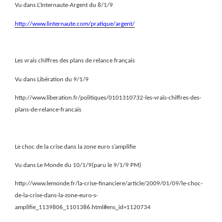
Vu dans L’Internaute-Argent du 8/1/9
http://www.linternaute.com/pratique/argent/
Les vrais chiffres des plans de relance français
Vu dans Libération du 9/1/9
http://www.liberation.fr/politiques/0101310732-les-vrais-chiffres-des-
plans-de-relance-francais
Le choc de la crise dans la zone euro s’amplifie
Vu dans Le Monde du 10/1/9(paru le 9/1/9 PM)
http://www.lemonde.fr/la-crise-financiere/article/2009/01/09/le-choc-
de-la-crise-dans-la-zone-euro-s-
amplifie_1139806_1101386.html#ens_id=1120734