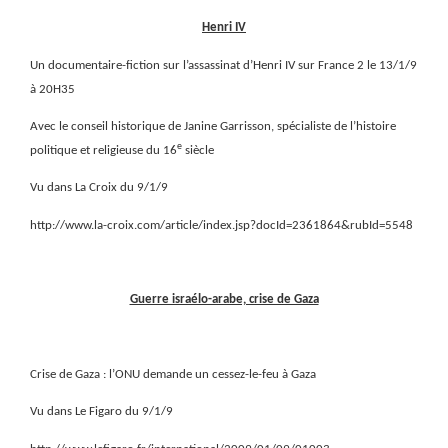
Henri IV
Un documentaire-fiction sur l’assassinat d’Henri IV sur France 2 le 13/1/9
à 20H35
Avec le conseil historique de Janine Garrisson, spécialiste de l’histoire
e
politique et religieuse du 16
siècle
Vu dans La Croix du 9/1/9
http://www.la-croix.com/article/index.jsp?docId=2361864&rubId=5548
Guerre israélo-arabe, crise de Gaza
Crise de Gaza : l’ONU demande un cessez-le-feu à Gaza
Vu dans Le Figaro du 9/1/9