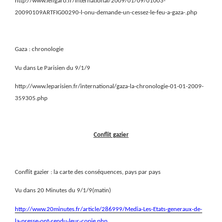
http://www.lefigaro.fr/international/2009/01/09/01003-
20090109ARTFIG00290-l-onu-demande-un-cessez-le-feu-a-gaza-.php
Gaza : chronologie
Vu dans Le Parisien du 9/1/9
http://www.leparisien.fr/international/gaza-la-chronologie-01-01-2009-
359305.php
Conflit gazier
Conflit gazier : la carte des conséquences, pays par pays
Vu dans 20 Minutes du 9/1/9(matin)
http://www.20minutes.fr/article/286999/Media-Les-Etats-generaux-de-
la-presse-ont-rendu-leur-copie.php