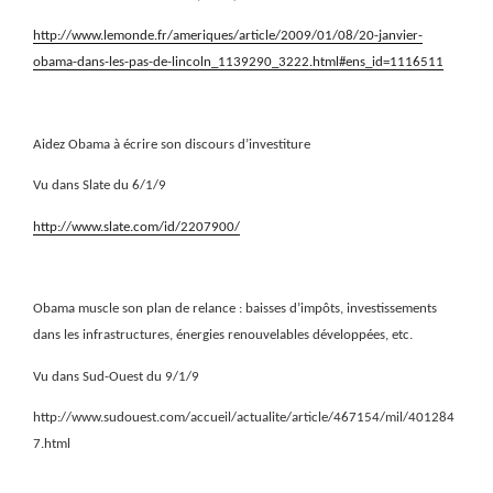
http://www.lemonde.fr/ameriques/article/2009/01/08/20-janvier-
obama-dans-les-pas-de-lincoln_1139290_3222.html#ens_id=1116511
Aidez Obama à écrire son discours d’investiture
Vu dans Slate du 6/1/9
http://www.slate.com/id/2207900/
Obama muscle son plan de relance : baisses d’impôts, investissements
dans les infrastructures, énergies renouvelables développées, etc.
Vu dans Sud-Ouest du 9/1/9
http://www.sudouest.com/accueil/actualite/article/467154/mil/401284
7.html