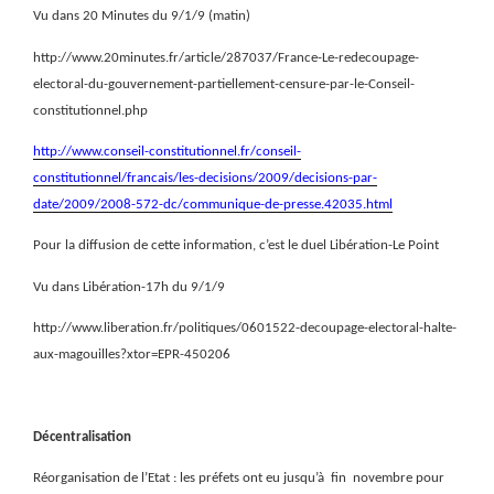
Vu dans 20 Minutes du 9/1/9 (matin)
http://www.20minutes.fr/article/287037/France-Le-redecoupage-
electoral-du-gouvernement-partiellement-censure-par-le-Conseil-
constitutionnel.php
http://www.conseil-constitutionnel.fr/conseil-
constitutionnel/francais/les-decisions/2009/decisions-par-
date/2009/2008-572-dc/communique-de-presse.42035.html
Pour la diffusion de cette information, c’est le duel Libération-Le Point
Vu dans Libération-17h du 9/1/9
http://www.liberation.fr/politiques/0601522-decoupage-electoral-halte-
aux-magouilles?xtor=EPR-450206
Décentralisation
Réorganisation de l’Etat : les préfets ont eu
jusqu’à
fin
novembre pour