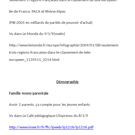
Seulement 3 régions françaises dans le classement de tête européen :
Ile-de-France, PACA et Rhône-Alpes
(PIB 2005 en milliards de parités de pouvoir d’achat)
Vu dans Le Monde du 9/1/9(matin)
http://www.lemonde.fr/europe/infographie/2009/01/08/seulement-
trois-regions-francaises-dans-le-classement-de-tete-
europeen_1139511_3214.html
Démographie
Famille mono-parentale
Avoir 2 parents, ça compte pour les jeunes enfants
Vu dans Le Café pédagogique-L’Expresso du 8/1/9
http://www.insee.fr/fr/ffc/ipweb/ip1216/ip1216.pdf