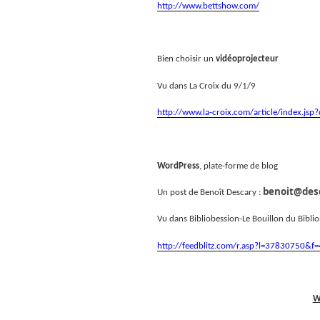
http://www.bettshow.com/
Bien choisir un
vidéoprojecteur
Vu dans La Croix du 9/1/9
http://www.la-croix.com/article/index.j
WordPress
, plate-forme de blog
benoit@desc
Un post de Benoît Descary :
Vu dans Bibliobession-Le Bouillon du Bibli
http://feedblitz.com/r.asp?l=37830750
W