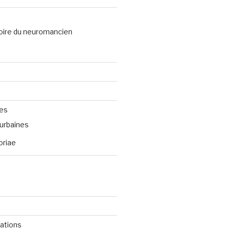
oire du neuromancien
ves
urbaines
oriae
cations