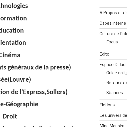
chnologies
A Propos et ob
formation
Capes intern
ducation
Culture de l'in
Focus
ientation
Edito
Cinéma
Espace Didact
ts généraux de la presse)
Guide en l
ée(Louvre)
Retour d'e
tion de l’Express,Sollers)
Séances
re-Géographie
Fictions
Les univers de
Droit
Mind Mapping