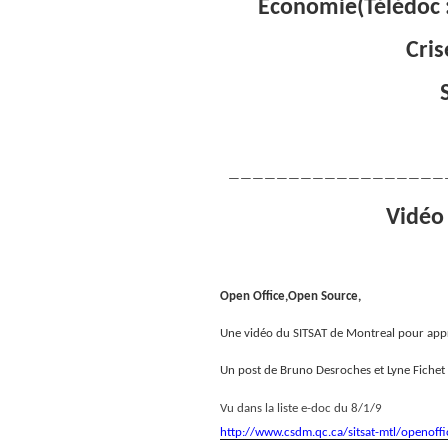
Economie(Télédoc :
Cris
——————————————————
Vidéo
Open Office,Open Source,
Une vidéo du SITSAT de Montreal pour app
Un post de Bruno Desroches et Lyne Fichet
Vu dans la liste e-doc du 8/1/9
http://www.csdm.qc.ca/sitsat-mtl/openoff