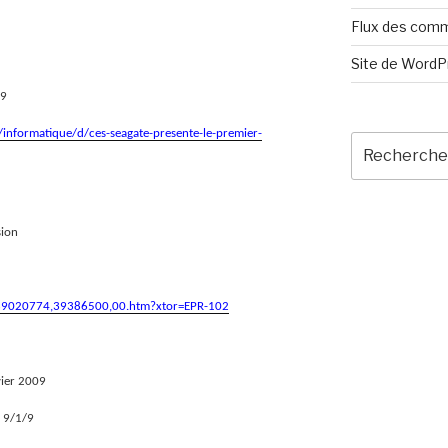
Flux des com
Site de Word
/9
/informatique/d/ces-seagate-presente-le-premier-
Recherche
pour
:
sion
/0,39020774,39386500,00.htm?xtor=EPR-102
vier 2009
u 9/1/9