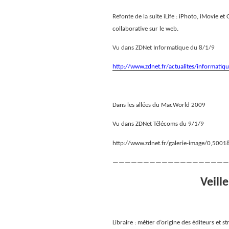
Refonte de la suite iLife :
iPhoto, iMovie et
collaborative sur le web.
Vu dans ZDNet Informatique du 8/1/9
http://www.zdnet.fr/actualites/informat
Dans les allées du MacWorld 2009
Vu dans ZDNet Télécoms du 9/1/9
http://www.zdnet.fr/galerie-image/0,50
———————————————————
Veill
Libraire : métier d’origine des éditeurs et s