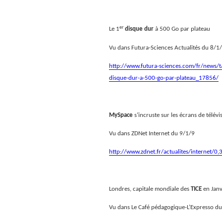
er
Le 1
disque dur
à 500 Go par plateau
Vu dans Futura-Sciences Actualités du 8/1
http://www.futura-sciences.com/fr/news/t
disque-dur-a-500-go-par-plateau_17856/
MySpace
s’incruste sur les écrans de télévi
Vu dans ZDNet Internet du 9/1/9
http://www.zdnet.fr/actualites/internet
Londres, capitale mondiale des
TICE
en Jan
Vu dans Le Café pédagogique-L’Expresso d