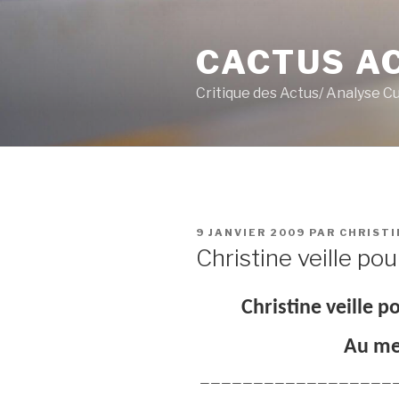
Aller
au
CACTUS A
contenu
principal
Critique des Actus/ Analyse C
PUBLIÉ
9 JANVIER 2009
PAR
CHRISTI
LE
Christine veille pou
Christine veille p
Au men
——————————————————