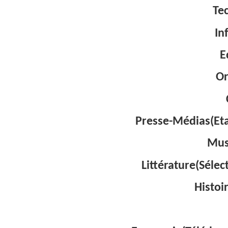
Te
In
E
Or
Presse-Médias(Eta
Mus
Littérature(Sélec
Histoi