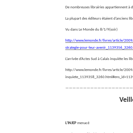
De nombreuses librairies appartiennent à d
La plupart des éditeurs étaient d’anciens lib
Vu dans Le Monde du 8/1/9(soir)
http://www.lemonde.fr/livres/article/2009/
strategie-pour-leur-avenir_1139356_326
L’arrivée d’Actes Sud à Calais inquiète les l
http://www.lemonde.fr/livres/article/2009
inquiete_1139358_3260.html#ens_id=11
———————————————————
Veil
L’INJEP
menacé