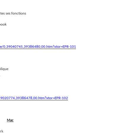
tes ses fonctions
tbook
ique/0,39040745,39386480,00.htm?xtor=EPR-101
blique
0
/0,39020774,39386478,00.htm?xtor=EPR-102
Mac
ork