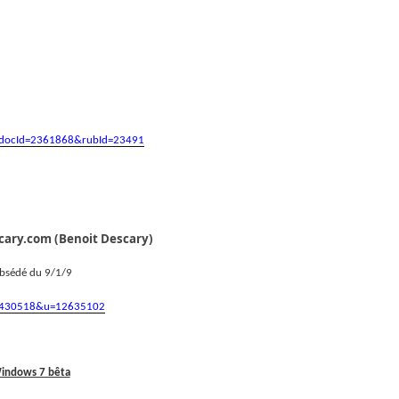
sp?docId=2361868&rubId=23491
ary.com (Benoit Descary)
obsédé du 9/1/9
&f=430518&u=12635102
indows 7 bêta