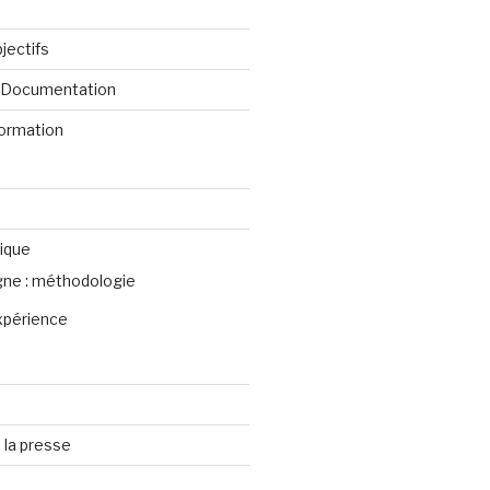
jectifs
e Documentation
formation
ique
igne : méthodologie
xpérience
 la presse