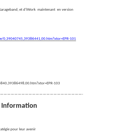
 Garageband, et d’iWork
maintenant
en version
ique/0,39040745,39386441,00.htm?xtor=EPR-101
018840,39386498,00.htm?xtor=EPR-103
———————————————————————-
e Information
tratégie pour leur avenir