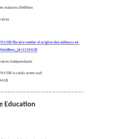
es maisons d’édition
raires
01/08/libraire-metier-d-origine-des-editeurs-et-
0.html#ens_id=1139418
ibraires indépendants
/01/08/a-calais-actes-sud-
39418
——————————————————————–
le Education