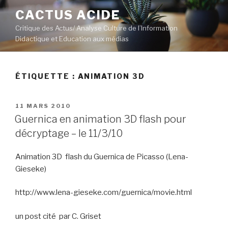
Aller
CACTUS ACIDE
au
Critique des Actus/ Analyse Culture de l’Information
contenu
Didactique et Education aux médias
principal
ÉTIQUETTE :
ANIMATION 3D
PUBLIÉ
11 MARS 2010
LE
Guernica en animation 3D flash pour
décryptage – le 11/3/10
Animation 3D flash du Guernica de Picasso (Lena-
Gieseke)
http://www.lena-gieseke.com/guernica/movie.html
un post cité par C. Griset