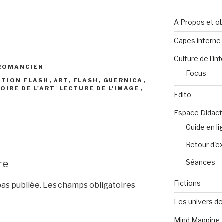
A Propos et ob
Capes intern
Culture de l'in
UROMANCIEN
Focus
ATION FLASH
,
ART
,
FLASH
,
GUERNICA
,
OIRE DE L'ART
,
LECTURE DE L'IMAGE
,
Edito
Espace Didact
Guide en l
Retour d'e
re
Séances
Fictions
as publiée.
Les champs obligatoires
Les univers de
Mind Mapping