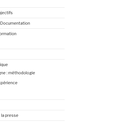
jectifs
e Documentation
formation
ique
igne : méthodologie
xpérience
 la presse