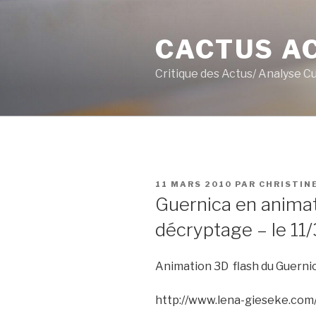
Aller
au
CACTUS A
contenu
principal
Critique des Actus/ Analyse C
PUBLIÉ
11 MARS 2010
PAR
CHRISTIN
LE
Guernica en animat
décryptage – le 11
Animation 3D flash du Guerni
http://www.lena-gieseke.com