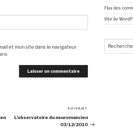
Flux des com
Site de Word
Recherche
il et mon site dans le navigateur
pour
ire.
:
SUIVANT
Article
suivant
ien
L’observatoire du neuromancien
03/12/2010