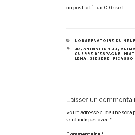
un post cité par C. Griset
CATÉGORIES
L'OBSERVATOIRE DU NE
ÉTIQUETTES
3D
,
ANIMATION 3D
,
ANIM
GUERRE D'ESPAGNE
,
HIST
LENA_GIESEKE
,
PICASSO
Laisser un commentai
Votre adresse e-mail ne sera p
sont indiqués avec
*
Commentaire
*