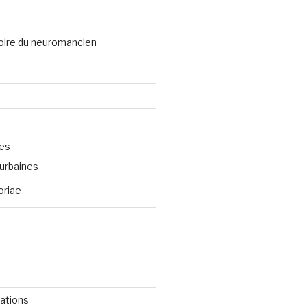
oire du neuromancien
ves
urbaines
oriae
cations