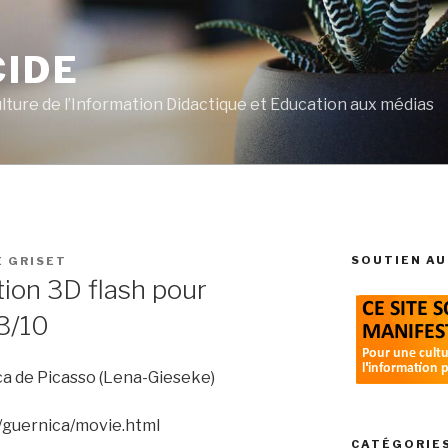
CIDE
ulture de l’Information Didactique et Education aux médias
SOUTIEN AU
E GRISET
ion 3D flash pour
/3/10
ca de Picasso (Lena-Gieseke)
/guernica/movie.html
CATÉGORIE