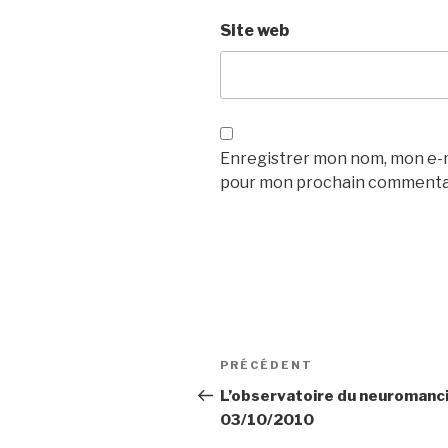
Site web
Enregistrer mon nom, mon e-ma
pour mon prochain commenta
Navigation
Article
PRÉCÉDENT
de
précédent
L’observatoire du neuromanc
03/10/2010
l’article