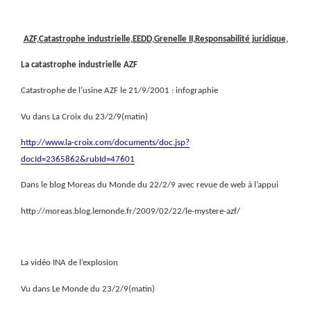
AZF,Catastrophe industrielle,EEDD,Grenelle II,Responsabilité juridique,
La catastrophe industrielle AZF
Catastrophe de l’usine AZF le 21/9/2001 : infographie
Vu dans La Croix du 23/2/9(matin)
http://www.la-croix.com/documents/doc.jsp?
docId=2365862&rubId=47601
Dans le blog Moreas du Monde du 22/2/9 avec revue de web à l’appui
http://moreas.blog.lemonde.fr/2009/02/22/le-mystere-azf/
La vidéo INA de l’explosion
Vu dans Le Monde du 23/2/9(matin)