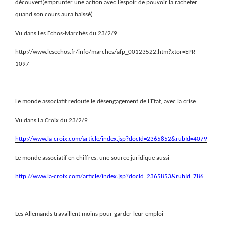
découvert(emprunter une action avec l’espoir de pouvoir la racheter
quand son cours aura baissé)
Vu dans Les Echos-Marchés du 23/2/9
http://www.lesechos.fr/info/marches/afp_00123522.htm?xtor=EPR-
1097
Le monde associatif redoute le désengagement de l’Etat, avec la crise
Vu dans La Croix du 23/2/9
http://www.la-croix.com/article/index.jsp?docId=2365852&rubId=4079
Le monde associatif en chiffres, une source juridique aussi
http://www.la-croix.com/article/index.jsp?docId=2365853&rubId=786
Les Allemands travaillent moins pour garder leur emploi