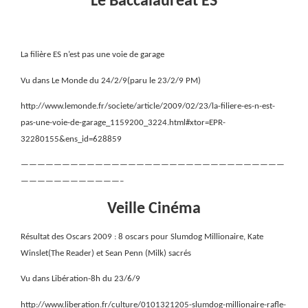
Le Baccalauréat ES
La filière ES n’est pas une voie de garage
Vu dans Le Monde du 24/2/9(paru le 23/2/9 PM)
http://www.lemonde.fr/societe/article/2009/02/23/la-filiere-es-n-est-
pas-une-voie-de-garage_1159200_3224.html#xtor=EPR-
32280155&ens_id=628859
————————————————————————————————
————————————–
Veille Cinéma
Résultat des Oscars 2009 : 8 oscars pour Slumdog Millionaire, Kate
Winslet(The Reader) et Sean Penn (Milk) sacrés
Vu dans Libération-8h du 23/6/9
http://www.liberation.fr/culture/0101321205-slumdog-millionaire-rafle-