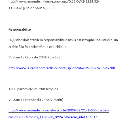
http://www.lemonde.fr/web/panorama/0,11-0@2-3224,32-
1158470@51-1156816,0.html
Responsabilité
La justice doit établir la responsabilité dans la catastrophe industrielle, un
article à la fois scientifique et juridique
Vu dans La Croix du 23/2/9(matin)
http://www.la-croix.com/article/index.jsp?docId=2365807&rubId=788
1600 parties civiles, 200 témoins
Vu dans Le Monde du 23/2/9(matin)
http://www.lemonde.fr/societe/article/2009/02/21/1-600-parties-
civiles-200-temoins_1158568_3224.html#ens_id=1156816