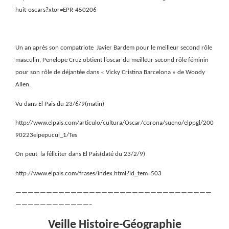
huit-oscars?xtor=EPR-450206
Un an après son compatriote
Javier Bardem pour le meilleur second rôle
masculin, Penelope Cruz obtient l’oscar du meilleur second rôle féminin
pour son rôle de déjantée dans « Vicky Cristina Barcelona » de Woody
Allen.
Vu dans El Pais du 23/6/9(matin)
http://www.elpais.com/articulo/cultura/Oscar/corona/sueno/elppgl/200
90223elpepucul_1/Tes
On peut
la féliciter dans El Pais(daté du 23/2/9)
http://www.elpais.com/frases/index.html?id_tem=503
————————————————————————————————
————————————–
Veille Histoire-Géographie