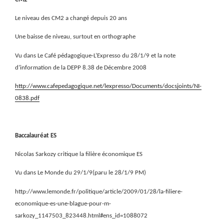
Le niveau des CM2 a changé depuis 20 ans
Une baisse de niveau, surtout en orthographe
Vu dans Le Café pédagogique-L’Expresso du 28/1/9 et la note
d’information de la DEPP 8.38 de Décembre 2008
http://www.cafepedagogique.net/lexpresso/Documents/docsjoints/NI-
0838.pdf
Baccalauréat ES
Nicolas Sarkozy critique la filière économique ES
Vu dans Le Monde du 29/1/9(paru le 28/1/9 PM)
http://www.lemonde.fr/politique/article/2009/01/28/la-filiere-
economique-es-une-blague-pour-m-
sarkozy_1147503_823448.html#ens_id=1088072