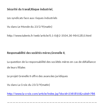
Sécurité du travail,Risque industriel,
Les syndicats face aux risques industriels
Vu dans Le Monde du 23/2/9(matin)
http://www.talents.fr/web/article/0,1-0@2-3504,36-964128,0.html
Responsabilité des sociétés mères,Grenelle II,
La question de la responsabilité des sociétés mères en cas de défaillance
de leurs filiales
Le projet Grenelle II offre des avancées juridiques
Vu dans La Croix du 23/2/9(matin)
http://www.la-croix.com/article/index.jsp?docId=2365810&rubId=786
————————————————————————————————