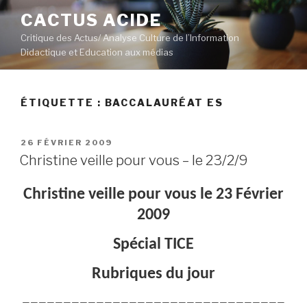
Aller
CACTUS ACIDE
au
Critique des Actus/ Analyse Culture de l’Information
contenu
Didactique et Education aux médias
principal
ÉTIQUETTE :
BACCALAURÉAT ES
PUBLIÉ
26 FÉVRIER 2009
LE
Christine veille pour vous – le 23/2/9
Christine veille pour vous le 23 Février
2009
Spécial TICE
Rubriques du jour
————————————————————————————————