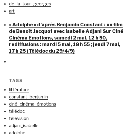
de_la_tour_georges
art
« Adolphe » d’après Benjamin Constant : un film
de Benoît Jacquot avec Isabelle Adjani Sur Ciné
Cinéma Emotions, samedi 2 mai, 12 h 50,
rediffusions : mardi 5 mai, 18 h 55 ; jeudi 7 mai,
17 h 25 (Télédoc du 29/4/9)
TAGS
littérature
constant_benjamin
ciné_cinéma_émotions
télédoc
télévision
adjani_isabelle
adolphe