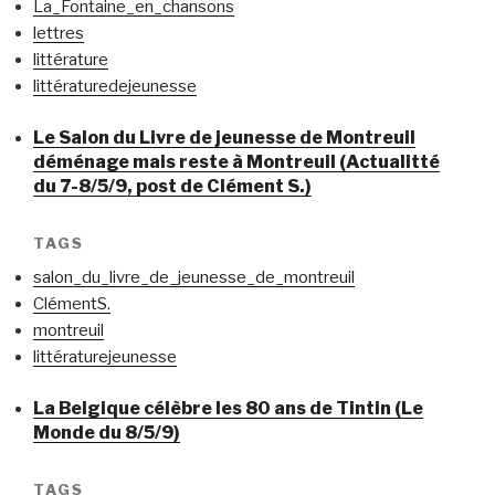
La_Fontaine_en_chansons
lettres
littérature
littératuredejeunesse
Le Salon du Livre de jeunesse de Montreuil
déménage mais reste à Montreuil (Actualitté
du 7-8/5/9, post de Clément S.)
TAGS
salon_du_livre_de_jeunesse_de_montreuil
ClémentS.
montreuil
littératurejeunesse
La Belgique célèbre les 80 ans de Tintin (Le
Monde du 8/5/9)
TAGS