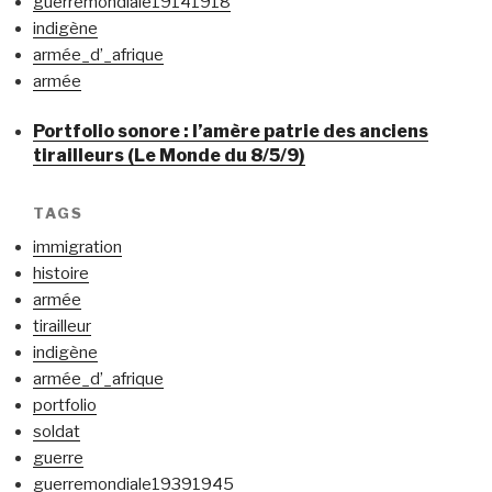
guerremondiale19141918
indigène
armée_d’_afrique
armée
Portfolio sonore : l’amère patrie des anciens
tirailleurs (Le Monde du 8/5/9)
TAGS
immigration
histoire
armée
tirailleur
indigène
armée_d’_afrique
portfolio
soldat
guerre
guerremondiale19391945