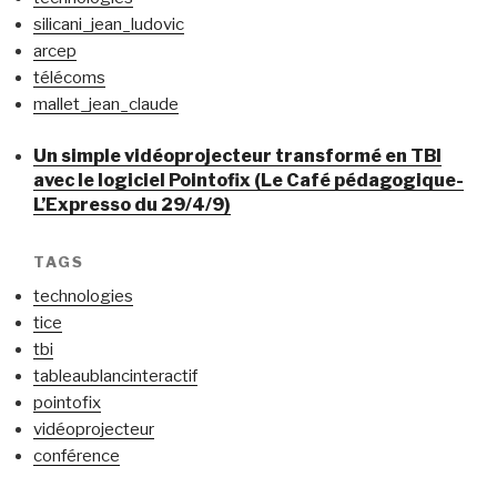
silicani_jean_ludovic
arcep
télécoms
mallet_jean_claude
Un simple vidéoprojecteur transformé en TBI
avec le logiciel Pointofix (Le Café pédagogique-
L’Expresso du 29/4/9)
TAGS
technologies
tice
tbi
tableaublancinteractif
pointofix
vidéoprojecteur
conférence