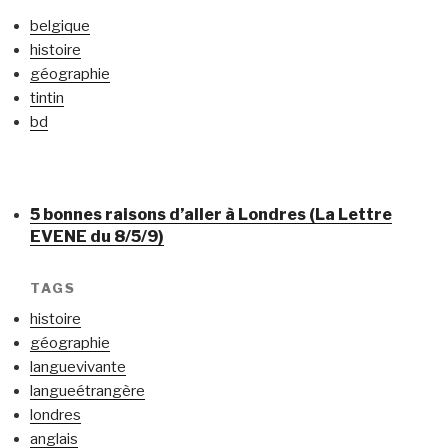
belgique
histoire
géographie
tintin
bd
5 bonnes raisons d’aller à Londres (La Lettre
EVENE du 8/5/9)
TAGS
histoire
géographie
languevivante
langueétrangère
londres
anglais