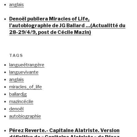
anglais
Denoël publiera Miracles of Life,
l’autobiographie de JG Ballard …(Actualitté du
28-29/4/9, post de Cécile Mazin)
TAGS
langueétrangère
languevivante
anglais
miracles_of_life
ballardjg
mazincécile
denoël
autobiographie
Pérez Reverte.- Capitaine Alatriste. Version