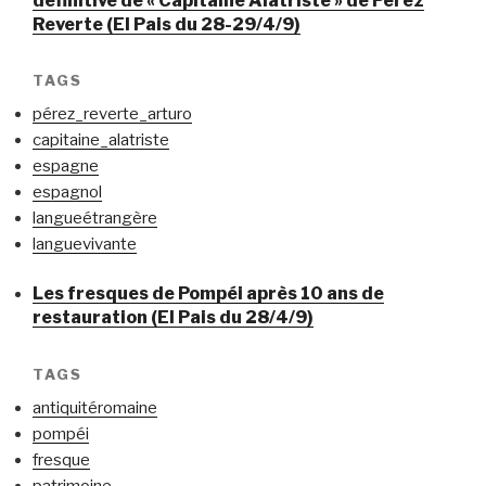
définitive de « Capitaine Alatriste » de Pérez
Reverte (El Pais du 28-29/4/9)
TAGS
pérez_reverte_arturo
capitaine_alatriste
espagne
espagnol
langueétrangère
languevivante
Les fresques de Pompéi après 10 ans de
restauration (El Pais du 28/4/9)
TAGS
antiquitéromaine
pompéi
fresque
patrimoine