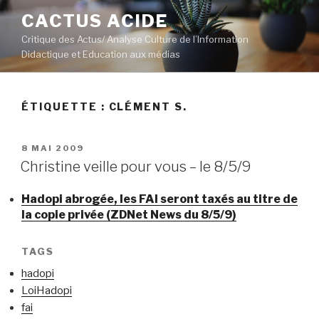
Aller
CACTUS ACIDE
au
Critique des Actus/ Analyse Culture de l’Information
contenu
Didactique et Education aux médias
principal
ÉTIQUETTE :
CLÉMENT S.
PUBLIÉ
8 MAI 2009
LE
Christine veille pour vous – le 8/5/9
Hadopi abrogée, les FAI seront taxés au titre de
la copie privée (ZDNet News du 8/5/9)
TAGS
hadopi
LoiHadopi
fai