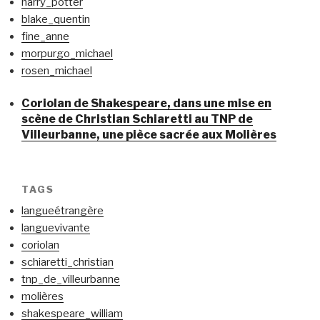
harry_potter
blake_quentin
fine_anne
morpurgo_michael
rosen_michael
Coriolan de Shakespeare, dans une mise en
scène de Christian Schiaretti au TNP de
Villeurbanne, une pièce sacrée aux Molières
TAGS
langueétrangère
languevivante
coriolan
schiaretti_christian
tnp_de_villeurbanne
molières
shakespeare_william