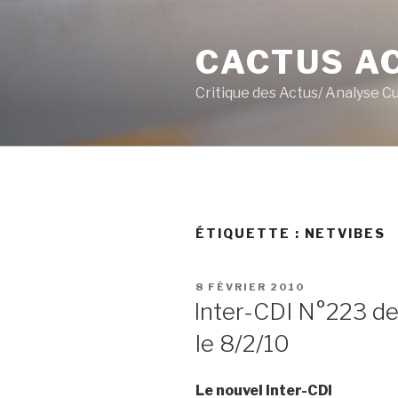
Aller
au
CACTUS A
contenu
principal
Critique des Actus/ Analyse C
ÉTIQUETTE :
NETVIBES
PUBLIÉ
8 FÉVRIER 2010
LE
Inter-CDI N°223 de
le 8/2/10
Le nouvel Inter-CDI