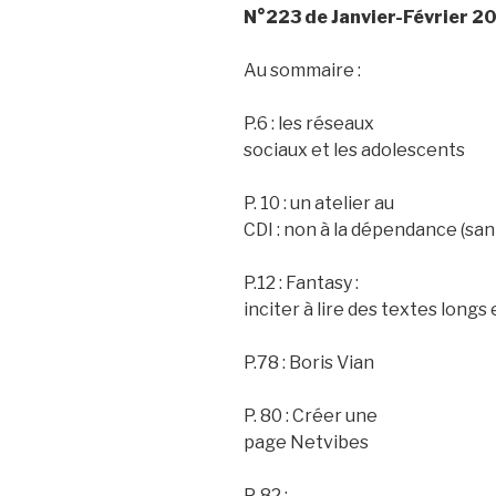
N°223 de Janvier-Février 201
Au sommaire :
P.6 : les réseaux
sociaux et les adolescents
P. 10 : un atelier au
CDI : non à la dépendance (san
P.12 : Fantasy :
inciter à lire des textes longs
P.78 : Boris Vian
P. 80 : Créer une
page Netvibes
P. 82 :