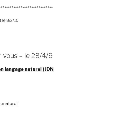
******************************
 le 8/2/10
r vous – le 28/4/9
n langage naturel (JDN
enaturel