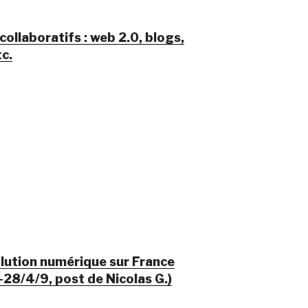
collaboratifs : web 2.0, blogs,
tc.
olution numérique sur France
-28/4/9, post de Nicolas G.)