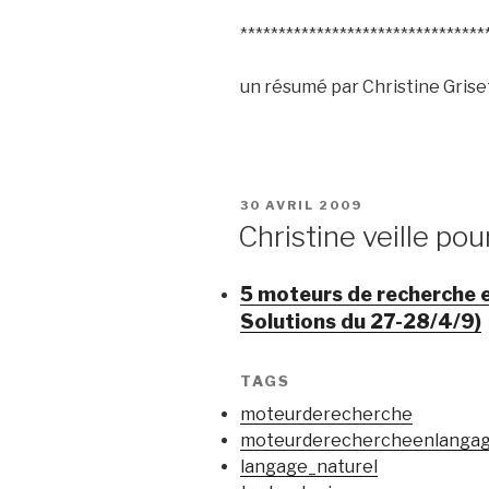
********************************
un résumé par Christine Griset
PUBLIÉ
30 AVRIL 2009
LE
Christine veille pou
5 moteurs de recherche e
Solutions du 27-28/4/9)
TAGS
moteurderecherche
moteurderechercheenlangag
langage_naturel