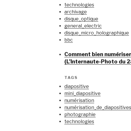
technologies
archivage
disque_optique
general_electric
disque_micro_holographique
bbc
Comment bien numériser 
(L’Internaute-Photo du 2
TAGS
diapositive
mini_diapositive
numérisation
numérisation_de_diapositive
photographie
technologies