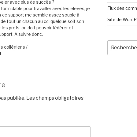
erpeler avec plus de succès ?
Flux des com
formidable pour travailler avec les élèves, je
s ce support me semble assez souple à
Site de Word
es de tout un chacun au cdi quelque soit son
s profs, on doit pouvoir fédérer et
upport. A suivre donc.
Recherche
s collégiens /
pour
l
:
re
as publiée.
Les champs obligatoires