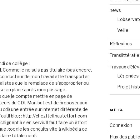
news
L'observat
Veille
Réflexions
Translittératie
di de collège :
Travaux d'élè
l
. Comme je ne suis pas titulaire (pas encore,
Légendes 
l conducteur de mon travail et le transporter
talistes que je remplace de s’appproprier ou
Projet hist
aisse en place après mon passage.
s que je compte mettre en page de
ateurs du CDI. Mon but est de proposer aux
u cdi) une entrée sur internet différente de
MÉTA
’outil blog :
http://chezttcil.hautetfort.com
ignent à s’en servir. Il faut faire un effort
Connexion
que google les conduits vite à wikipédia ce
sfaire totalement.
Flux des publi