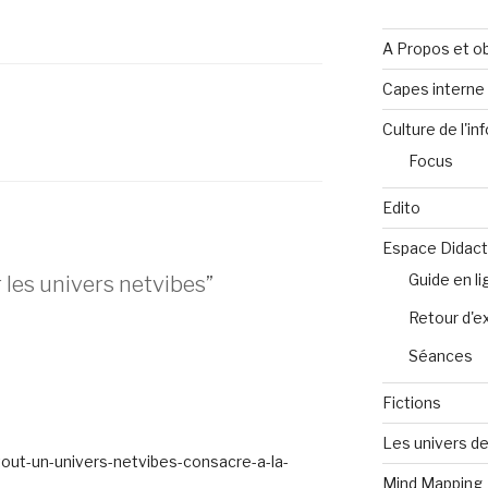
A Propos et ob
Capes intern
Culture de l'in
Focus
Edito
Espace Didact
Guide en l
r les univers netvibes”
Retour d'e
Séances
Fictions
Les univers de
tout-un-univers-netvibes-consacre-a-la-
Mind Mapping