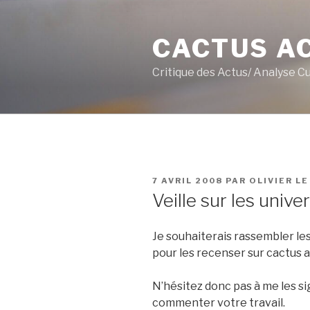
Aller
au
CACTUS A
contenu
principal
Critique des Actus/ Analyse C
PUBLIÉ
7 AVRIL 2008
PAR
OLIVIER L
LE
Veille sur les unive
Je souhaiterais rassembler les
pour les recenser sur cactus a
N’hésitez donc pas à me les si
commenter votre travail.