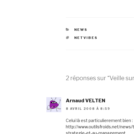
CATÉGORIES
NEWS
ÉTIQUETTES
NETVIBES
2 réponses sur “Veille su
Arnaud VELTEN
8 AVRIL 2008 À 8:59
Celui là est particulierement bien :
http://www.outilsfroids.net/news/
strategie-et-au-management