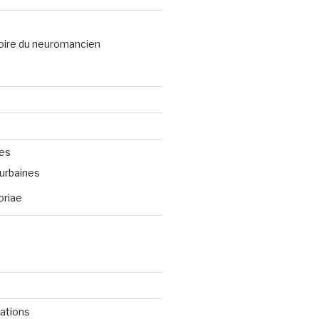
oire du neuromancien
ves
urbaines
oriae
cations