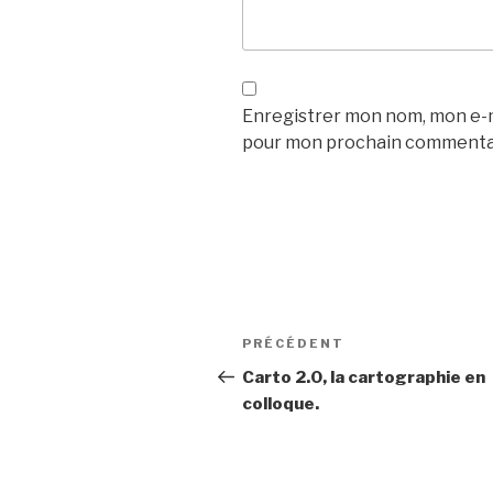
Enregistrer mon nom, mon e-ma
pour mon prochain commenta
Navigation
Article
PRÉCÉDENT
de
précédent
Carto 2.0, la cartographie en
colloque.
l’article