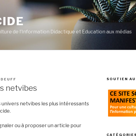
CIDE
ulture de l’Information Didactique et Education aux médias
SOUTIEN AU
E DEUFF
rs netvibes
 univers netvibes les plus intéressants
cide.
gnaler ou à proposer un article pour
CATÉGORIE