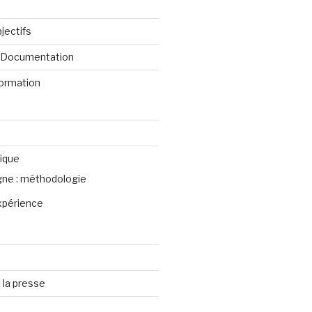
jectifs
e Documentation
formation
ique
igne : méthodologie
xpérience
 la presse