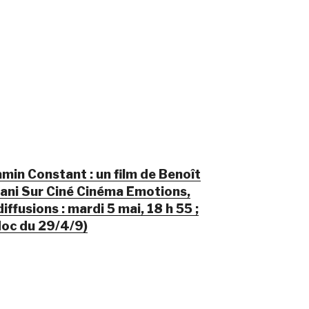
min Constant : un film de Benoît
jani Sur Ciné Cinéma Emotions,
iffusions : mardi 5 mai, 18 h 55 ;
édoc du 29/4/9)