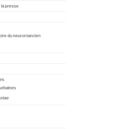
 la presse
oire du neuromancien
ves
urbaines
oriae