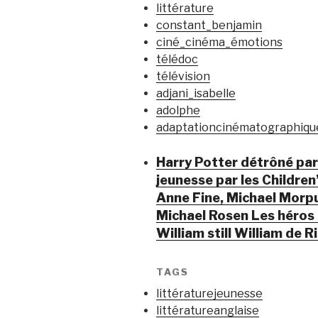
littérature
constant_benjamin
ciné_cinéma_émotions
télédoc
télévision
adjani_isabelle
adolphe
adaptationcinématographiqu
Harry Potter détrôné par 
jeunesse par les Children
Anne Fine, Michael Morpu
Michael Rosen Les héros 
William still William de 
TAGS
littératurejeunesse
littératureanglaise