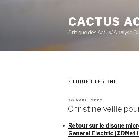
Aller
au
CACTUS A
contenu
principal
Critique des Actus/ Analyse C
ÉTIQUETTE :
TBI
PUBLIÉ
30 AVRIL 2009
LE
Christine veille pou
Retour sur le disque mic
General Electric (ZDNet 