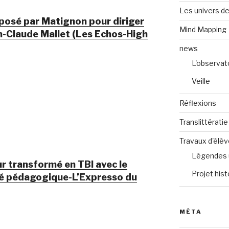
Les univers de
oposé par Matignon pour diriger
Mind Mapping
an-Claude Mallet (Les Echos-High
news
L'observat
Veille
Réflexions
Translittératie
Travaux d'élè
Légendes 
r transformé en TBI avec le
Projet hist
afé pédagogique-L’Expresso du
MÉTA