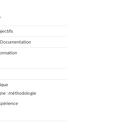
S
jectifs
e Documentation
formation
ique
igne : méthodologie
xpérience