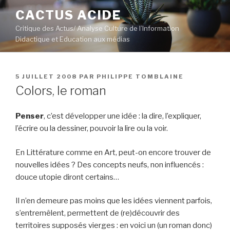
Aller
CACTUS ACIDE
au
Critique des Actus/ Analyse Culture de l’Information
contenu
Didactique et Education aux médias
principal
PUBLIÉ
5 JUILLET 2008
PAR
PHILIPPE TOMBLAINE
LE
Colors, le roman
Penser
, c’est développer une idée : la dire, l’expliquer,
l’écrire ou la dessiner, pouvoir la lire ou la voir.
En Littérature comme en Art, peut-on encore trouver de
nouvelles idées ? Des concepts neufs, non influencés :
douce utopie diront certains…
Il n’en demeure pas moins que les idées viennent parfois,
s’entremêlent, permettent de (re)découvrir des
territoires supposés vierges : en voici un (un roman donc)