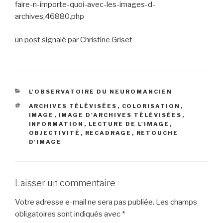
faire-n-importe-quoi-avec-les-images-d-
archives,46880.php
un post signalé par Christine Griset
CATÉGORIES
L'OBSERVATOIRE DU NEUROMANCIEN
ÉTIQUETTES
ARCHIVES TÉLÉVISÉES
,
COLORISATION
,
IMAGE
,
IMAGE D'ARCHIVES TÉLÉVISÉES
,
INFORMATION
,
LECTURE DE L'IMAGE
,
OBJECTIVITÉ
,
RECADRAGE
,
RETOUCHE
D'IMAGE
Laisser un commentaire
Votre adresse e-mail ne sera pas publiée.
Les champs
obligatoires sont indiqués avec
*