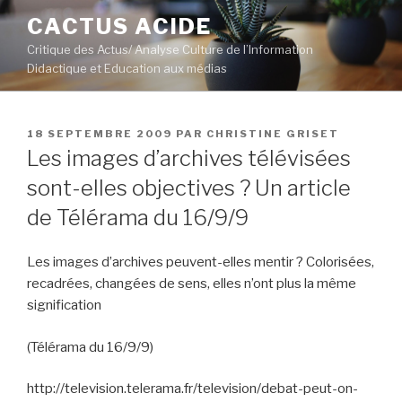
Aller
CACTUS ACIDE
au
Critique des Actus/ Analyse Culture de l’Information
contenu
Didactique et Education aux médias
principal
PUBLIÉ
18 SEPTEMBRE 2009
PAR
CHRISTINE GRISET
LE
Les images d’archives télévisées
sont-elles objectives ? Un article
de Télérama du 16/9/9
Les images d’archives peuvent-elles mentir ? Colorisées,
recadrées, changées de sens, elles n’ont plus la même
signification
(Télérama du 16/9/9)
http://television.telerama.fr/television/debat-peut-on-