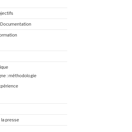
jectifs
e Documentation
formation
ique
igne : méthodologie
xpérience
 la presse