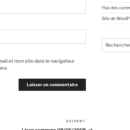
Flux des com
Site de Word
Recherche
pour
:
il et mon site dans le navigateur
ire.
SUIVANT
Article
suivant