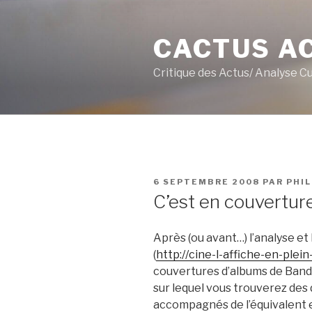
Aller
au
CACTUS A
contenu
principal
Critique des Actus/ Analyse C
PUBLIÉ
6 SEPTEMBRE 2008
PAR
PHI
LE
C’est en couverture
Après (ou avant…) l’analyse et 
(
http://cine-l-affiche-en-plein
couvertures d’albums de Band
sur lequel vous trouverez des 
accompagnés de l’équivalent 