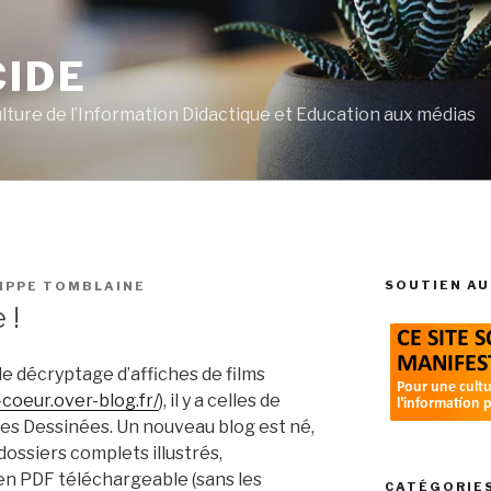
CIDE
ulture de l’Information Didactique et Education aux médias
SOUTIEN AU
LIPPE TOMBLAINE
 !
le décryptage d’affiches de films
-coeur.over-blog.fr/
), il y a celles de
es Dessinées. Un nouveau blog est né,
dossiers complets illustrés,
en PDF téléchargeable (sans les
CATÉGORIE