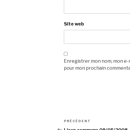
Site web
Enregistrer mon nom, mon e-ma
pour mon prochain commenta
Navigation
Article
PRÉCÉDENT
de
précédent