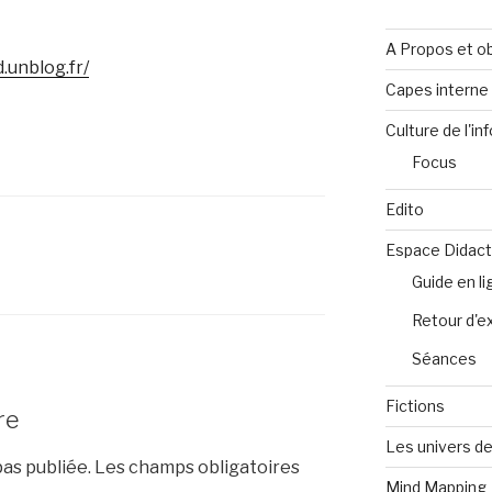
A Propos et ob
.unblog.fr/
Capes intern
Culture de l'in
Focus
Edito
Espace Didact
Guide en l
Retour d'e
Séances
Fictions
re
Les univers de
as publiée.
Les champs obligatoires
Mind Mapping