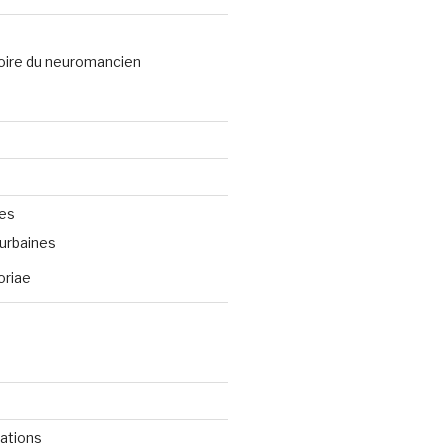
oire du neuromancien
ves
urbaines
oriae
cations