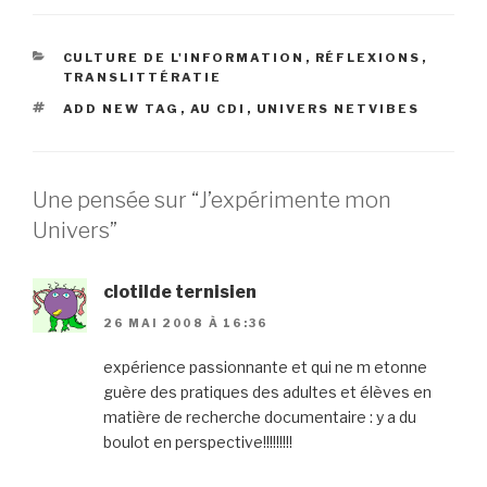
CATÉGORIES
CULTURE DE L'INFORMATION
,
RÉFLEXIONS
,
TRANSLITTÉRATIE
ÉTIQUETTES
ADD NEW TAG
,
AU CDI
,
UNIVERS NETVIBES
Une pensée sur “J’expérimente mon
Univers”
clotilde ternisien
26 MAI 2008 À 16:36
expérience passionnante et qui ne m etonne
guère des pratiques des adultes et élèves en
matière de recherche documentaire : y a du
boulot en perspective!!!!!!!!!