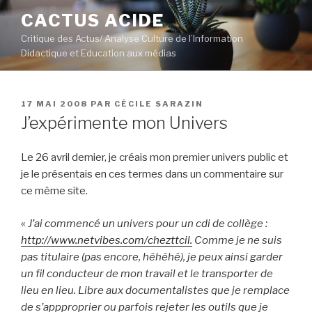
Aller
CACTUS ACIDE
au
Critique des Actus/ Analyse Culture de l’Information
contenu
Didactique et Education aux médias
principal
PUBLIÉ
17 MAI 2008
PAR
CÉCILE SARAZIN
LE
J’expérimente mon Univers
Le 26 avril dernier, je créais mon premier univers public et
je le présentais en ces termes dans un commentaire sur
ce même site.
«
J’ai commencé un univers pour un cdi de collège :
http://www.netvibes.com/chezttcil.
Comme je ne suis
pas titulaire (pas encore, héhéhé), je peux ainsi garder
un fil conducteur de mon travail et le transporter de
lieu en lieu. Libre aux documentalistes que je remplace
de s’appproprier ou parfois rejeter les outils que je