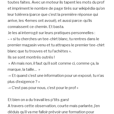
toutes faites. Avec un moteur ils tapent les mots du prof
et impriment le nombre de page tirés sur wikipédia qu’on
leur tolérera (parce que c’est la première réponse qui
arrive, les 4emes ont avoué), et aussi parce-qu’ils
connaissent ce chemin. Et basta.
Je les ai interrogé sur leurs pratiques personnelles :
– « si tu cherches un tee-chirt blanc, tu rentres dans le
premier magasin venu et tu attrapes le premier tee-chirt
blanc que tu trouves et tu l’achètes ».
Ils se sont montrés outrés !
» Ah mais non, il faut qu’il soit comme ci, comme ça, la
marque, la taille… »
-« Et quand c’est une information pour un exposé, tu n’as
plus d’exigence ? »
-« C’est pas pour nous, c’est pour le prof »
Et bien on a du travail les p’tits gars!
A travers cette observation, courte mais parlante, j’en
déduis qu’il va me falloir prévoir une formation pour