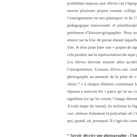
problèmes majeurs aux élèves car l’équip
travers plusieurs projets comme collèg
l’enseignement en arts plastiques et de l’
pédagogique transversale et pluridiscipl
professeur d’histoire-géographie. Nous av
séance sur la Une de presse durant laquell
Une. Je dois juste faire une « piqûre de ra
cela produit sur la représentation du sujet
Les élèves doivent ensuite aller au-d
l’interprétation. Certains élèves ont co
photographe au moment de la prise de vu
choix ? » à chaque élément constituant l
réponse a souvent été « parce qu’on ne vo
signifiant (ce qu’ils voient, l’image dénoté
A cette étape du travail, ils utilisent la 
vue, atténue fortement la polysémie de l’
qui, quand, où, pourquoi. Il s’agit du cont
*
Savoir décrire une photographie : l’i