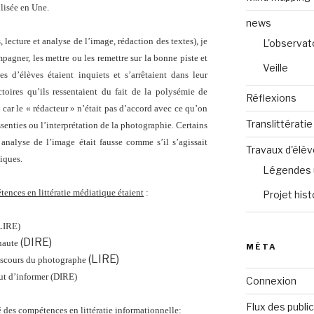
lisée en Une.
news
lecture et analyse de l’image, rédaction des textes), je
L'observat
pagner, les mettre ou les remettre sur la bonne piste et
Veille
es d’élèves étaient inquiets et s’arrêtaient dans leur
toires qu’ils ressentaient du fait de la polysémie de
Réflexions
 car le « rédacteur » n’était pas d’accord avec ce qu’on
Translittératie
essenties ou l’interprétation de la photographie. Certains
analyse de l’image était fausse comme s’il s’agissait
Travaux d'élè
iques.
Légendes 
ences en littératie médiatique étaient
:
Projet hist
(LIRE)
(DIRE)
 haute
MÉTA
(LIRE)
discours du photographe
but d’informer (DIRE)
Connexion
Flux des publi
é des compétences en littératie informationnelle: