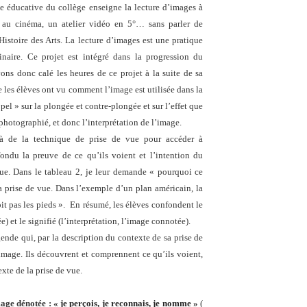
e éducative du collège enseigne la lecture d’images à
e au cinéma, un atelier vidéo en 5°… sans parler de
Histoire des Arts. La lecture d’images est une pratique
inaire. Ce projet est intégré dans la progression du
ons donc calé les heures de ce projet à la suite de sa
e les élèves ont vu comment l’image est utilisée dans la
ppel » sur la plongée et contre-plongée et sur l’effet que
 photographié, et donc l’interprétation de l’image.
elà de la technique de prise de vue pour accéder à
nfondu la preuve de ce qu’ils voient et l’intention du
e. Dans le tableau 2, je leur demande « pourquoi ce
a prise de vue. Dans l’exemple d’un plan américain, la
it pas les pieds ». En résumé, les élèves confondent le
e) et le signifié (l’interprétation, l’image connotée).
légende qui, par la description du contexte de sa prise de
image. Ils découvrent et comprennent ce qu’ils voient,
exte de la prise de vue.
mage dénotée : «
je perçois, je reconnais, je nomme
»
(