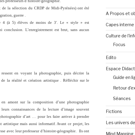
 les professeurs d’histoire-géographie.
t de la sélection du CRDP de Midi-Pyrénées) ont été
A Propos et ob
ration, guerre .
e 4 (à 5) élèves de moins de 3′. Le « style » est
Capes intern
i conclusion. L’enregistrement est brut, sans aucun
Culture de l'in
Focus
Edito
Espace Didact
 ressent en voyant la photographie, puis décrire la
Guide en l
e la réalité et création artistique . Réfléchir sur le
Retour d'e
Séances
 en amont sur la composition d’une photographie
de leurs connaissances de la lecture d’image souvent
Fictions
 photographie d’art … pour les faire arriver à prendre
Les univers de
artistique mais aussi informatif. Avant ce projet, les
sse avec leur professeur d’histoire-géographie. Ils ont
Mind Mapping