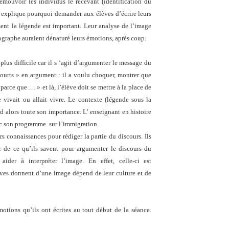
mouvoir les individus le recevant (identification du
i explique pourquoi demander aux élèves d’écrire leurs
ent la légende est important. Leur analyse de l’image
tographe auraient dénaturé leurs émotions, après coup.
plus difficile car il s ‘agit d’argumenter le message du
ourts » en argument : il a voulu choquer, montrer que
 parce que … » et là, l’élève doit se mettre à la place de
 vivait ou allait vivre. Le contexte (légende sous la
d alors toute son importance. L’ enseignant en histoire
vec son programme sur l’immigration.
rs connaissances pour rédiger la partie du discours. Ils
vir de ce qu’ils savent pour argumenter le discours du
ider à interpréter l’image. En effet, celle-ci est
èves donnent d’une image dépend de leur culture et de
émotions qu’ils ont écrites au tout début de la séance.