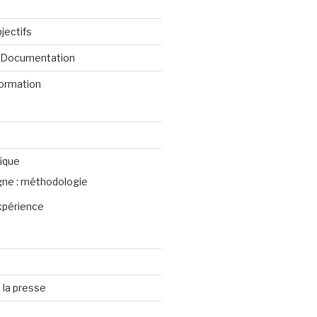
jectifs
e Documentation
formation
ique
igne : méthodologie
xpérience
 la presse