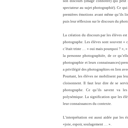
son discours (image connotée) qui peut é
spectateur au sujet photographié). Ce qu
premières émotions avant même qu’ils lis
puis leur réflexion sur le discours du pho
La création du discours par les élèves est 
photographe. Les élèves sont souvent « c
c’était triste … « oui mais pourquoi ? », «
la personne photographiée, de ce qu’elle
photographie et leurs connaissances) pren
a privilégié des photographies en lien a
Pourtant, les élèves ne mobilisent pas leu
cloisonnent. Il faut leur dire de se ser
photographe. Ce qu’ils savent va les a
polysémique. La signification que les él
leur connaissances du contexte.
L’interprétation est aussi aidée par les 
«joie, espoir, soulagement … ».