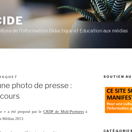
CIDE
ulture de l’Information Didactique et Education aux médias
SOUTIEN AU
OUSQUET
 une photo de presse :
scours
se » a été proposé par le
CRDP de Midi-Pyrénées
à
des Médias 2013.
CATÉGORIE