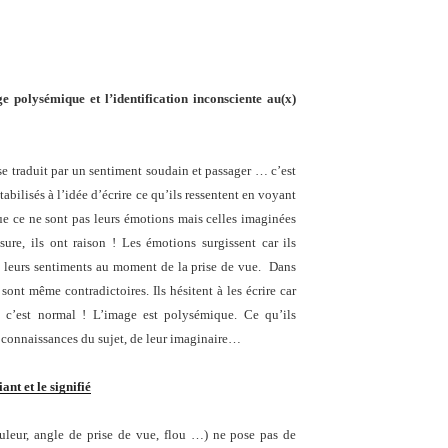
 polysémique et l’identification inconsciente au(x)
se traduit par un sentiment soudain et passager … c’est
tabilisés à l’idée d’écrire ce qu’ils ressentent en voyant
que ce ne sont pas leurs émotions mais celles imaginées
sure, ils ont raison ! Les émotions surgissent car ils
nt leurs sentiments au moment de la prise de vue. Dans
sont même contradictoires. Ils hésitent à les écrire car
e, c’est normal ! L’image est polysémique. Ce qu’ils
s connaissances du sujet, de leur imaginaire…
iant et le signifié
ouleur, angle de prise de vue, flou …) ne pose pas de