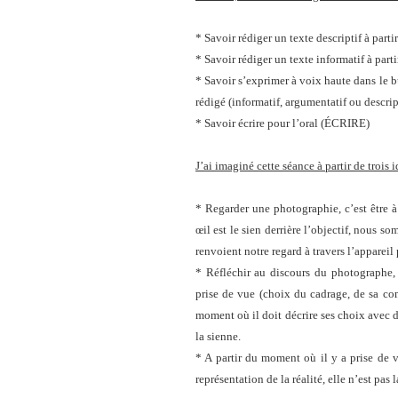
* Savoir rédiger un texte descriptif à par
* Savoir rédiger un texte informatif à part
* Savoir s’exprimer à voix haute dans le b
rédigé (informatif, argumentatif ou descrip
* Savoir écrire pour l’oral (ÉCRIRE)
J’ai imaginé cette séance à partir de trois 
* Regarder une photographie, c’est être à
œil est le sien derrière l’objectif, nous s
renvoient notre regard à travers l’apparei
* Réfléchir au discours du photographe, 
prise de vue (choix du cadrage, de sa com
moment où il doit décrire ses choix avec d
la sienne.
* A partir du moment où il y a prise de 
représentation de la réalité, elle n’est pas l