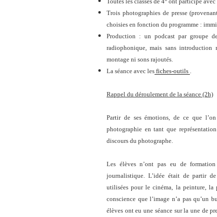
Toutes les classes de 4° ont participé avec
Trois photographies de presse (provenan
choisies en fonction du programme : immig
Production : un podcast par groupe d
radiophonique, mais sans introduction n
montage ni sons rajoutés.
La séance avec les
fiches-outils
.
Rappel du déroulement de la séance (2h)
Partir de ses émotions, de ce que l’on
photographie en tant que représentation d
discours du photographe.
Les élèves n’ont pas eu de formation
journalistique. L’idée était de partir 
utilisées pour le cinéma, la peinture, la
conscience que l’image n’a pas qu’un but 
élèves ont eu une séance sur la une de pre