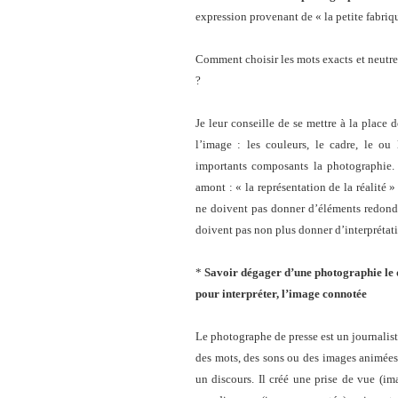
expression provenant de « la petite fabri
Comment choisir les mots exacts et neutres
?
Je leur conseille de se mettre à la place
l’image : les couleurs, le cadre, le ou 
importants composants la photographie. L
amont : « la représentation de la réalité »
ne doivent pas donner d’éléments redonda
doivent pas non plus donner d’interprétati
*
Savoir dégager d’une photographie le 
pour interpréter, l’image connotée
Le photographe de presse est un journaliste
des mots, des sons ou des images animées.
un discours. Il créé une prise de vue (i