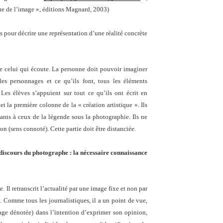
que de l’image », éditions Magnard, 2003)
 pour décrire une représentation d’une réalité concrète
 de celui qui écoute. La personne doit pouvoir imaginer
les personnages et ce qu’ils font, tous les éléments
es élèves s’appuient sur tout ce qu’ils ont écrit en
 et la première colonne de la « création artistique ». Ils
nts à ceux de la légende sous la photographie. Ils ne
on (sens connoté). Cette partie doit être distanciée.
discours du photographe : la nécessaire connaissance
. Il retranscrit l’actualité par une image fixe et non par
 Comme tous les journalistiques, il a un point de vue,
mage dénotée) dans l’intention d’exprimer son opinion,