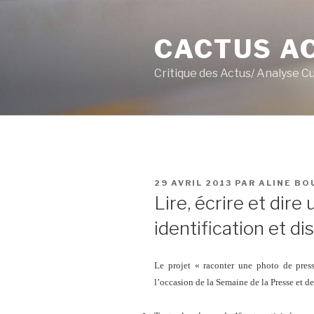
Aller
au
CACTUS A
contenu
principal
Critique des Actus/ Analyse C
PUBLIÉ
29 AVRIL 2013
PAR
ALINE B
LE
Lire, écrire et dire
identification et di
Le projet « raconter une photo de pres
l’occasion de la Semaine de la Presse et 