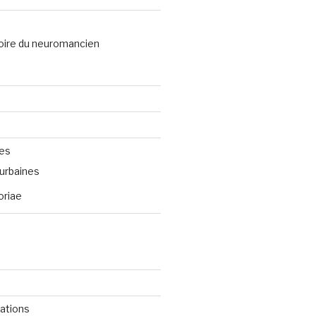
oire du neuromancien
ves
urbaines
oriae
cations