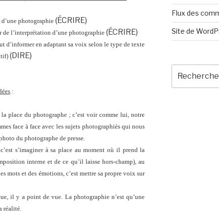
Flux des com
(ÉCRIRE)
tir d’une photographie
Site de Word
(ÉCRIRE)
ir de l’interprétation d’une photographie
ut d’informer en adaptant sa voix selon le type de texte
(DIRE)
tif)
Recherche
pour
:
idées
:
 la place du photographe ; c’est voir comme lui, notre
ommes face à face avec les sujets photographiés qui nous
l photo du photographe de presse.
c’est s’imaginer à sa place au moment où il prend la
position interne et de ce qu’il laisse hors-champ), au
es mots et des émotions, c’est mettre sa propre voix sur
vue, il y a point de vue. La photographie n’est qu’une
a réalité.