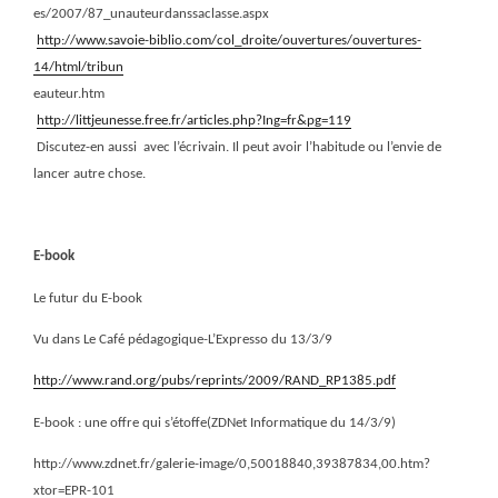
es/2007/87_unauteurdanssaclasse.aspx
http://www.savoie-biblio.com/col_droite/ouvertures/ouvertures-
14/html/tribun
eauteur.htm
http://littjeunesse.free.fr/articles.php?Ing=fr&pg=119
Discutez-en aussi
avec l’écrivain. Il peut avoir l’habitude ou l’envie de
lancer autre chose.
E-book
Le futur du E-book
Vu dans Le Café pédagogique-L’Expresso du 13/3/9
http://www.rand.org/pubs/reprints/2009/RAND_RP1385.pdf
E-book : une offre qui s’étoffe(ZDNet Informatique du 14/3/9)
http://www.zdnet.fr/galerie-image/0,50018840,39387834,00.htm?
xtor=EPR-101