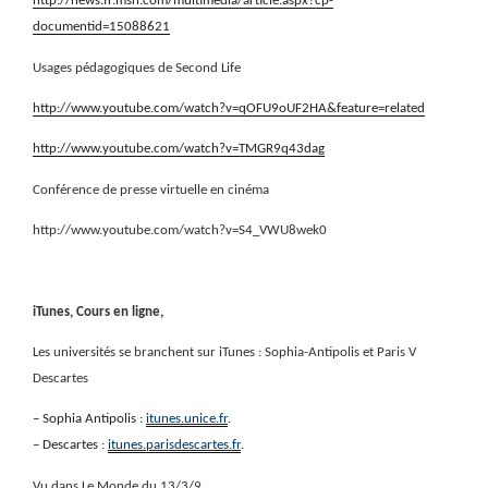
http://news.fr.msn.com/multimedia/article.aspx?cp-
documentid=15088621
Usages pédagogiques de Second Life
http://www.youtube.com/watch?v=qOFU9oUF2HA&feature=related
http://www.youtube.com/watch?v=TMGR9q43dag
Conférence de presse virtuelle en cinéma
http://www.youtube.com/watch?v=S4_VWU8wek0
iTunes, Cours en ligne,
Les universités se branchent sur iTunes : Sophia-Antipolis et Paris V
Descartes
– Sophia Antipolis :
itunes.unice.fr
.
– Descartes :
itunes.parisdescartes.fr
.
Vu dans Le Monde du 13/3/9