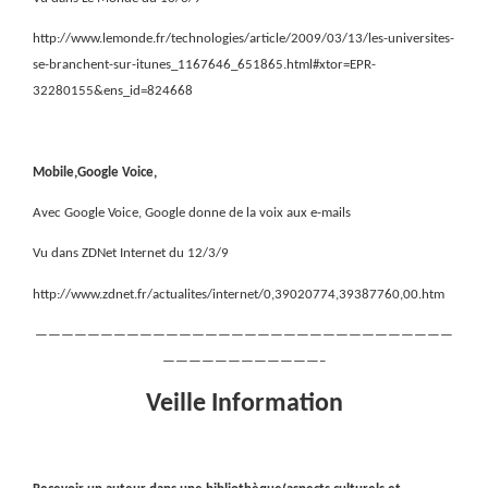
http://www.lemonde.fr/technologies/article/2009/03/13/les-universites-
se-branchent-sur-itunes_1167646_651865.html#xtor=EPR-
32280155&ens_id=824668
Mobile,Google Voice,
Avec Google Voice, Google donne de la voix aux e-mails
Vu dans ZDNet Internet du 12/3/9
http://www.zdnet.fr/actualites/internet/0,39020774,39387760,00.htm
————————————————————————————————
————————————–
Veille Information