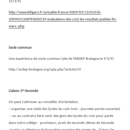
15/3/9)
http://www.lefigaro.fr/actualite-france/2009/03/13/01016-
20090313ARTFIG00539-evaluations-des-cm2-les-resultats-publies-fin-
mars-.php
Socle commun
Une expérience de socle commun (site de l’ARDEP Bretagne le 9/3/9)
http://ardep-bretagne.org/spip.php?article219
e
Liaison 3
-Seconde
On peut s’adresser au conseiller d’orientation,
– organiser une visite des lycées du coin (voir : journées portes ouvertes)
– ou au contraire faire venir des gens des lycées du coin pour parler
dans votre collège : proviseurs, profs de seconde, élèves de Seconde
Le plan académique de formation organise des stages de
: liaison 3e-