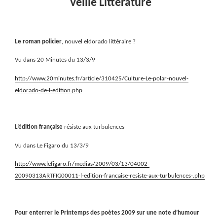
Veille Littérature
Le roman policier
, nouvel eldorado littéraire ?
Vu dans 20 Minutes du 13/3/9
http://www.20minutes.fr/article/310425/Culture-Le-polar-nouvel-
eldorado-de-l-edition.php
L’édition française
résiste aux turbulences
Vu dans Le Figaro du 13/3/9
http://www.lefigaro.fr/medias/2009/03/13/04002-
20090313ARTFIG00011-l-edition-francaise-resiste-aux-turbulences-.php
Pour enterrer le Printemps des poètes 2009 sur une note d’humour