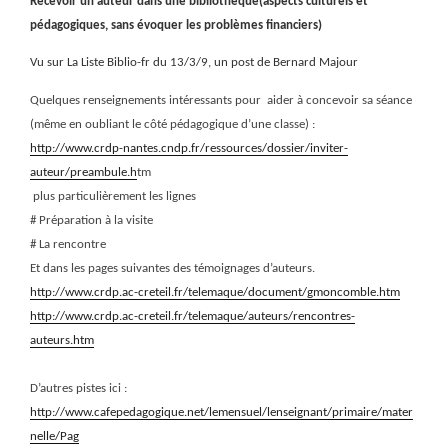
Recevoir un auteur dans une bibliothèque(aspects culturels et
pédagogiques, sans évoquer les problèmes financiers)
Vu sur La Liste Biblio-fr du 13/3/9, un post de Bernard Majour
Quelques renseignements intéressants pour
aider à concevoir sa séance
(même en oubliant le côté pédagogique d’une classe) :
http://www.crdp-nantes.cndp.fr/ressources/dossier/inviter-
auteur/preambule.h
tm
plus particulièrement les lignes
# Préparation à la visite
# La rencontre
Et dans les pages suivantes des témoignages d’auteurs.
http://www.crdp.ac-creteil.fr/telemaque/document/gmoncomble.htm
http://www.crdp.ac-creteil.fr/telemaque/auteurs/rencontres-
auteurs.htm
D’autres pistes ici :
http://www.cafepedagogique.net/lemensuel/lenseignant/primaire/mater
nelle/Pag