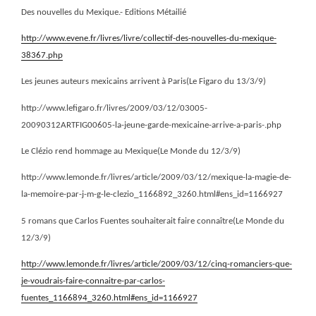
Des nouvelles du Mexique.- Editions Métailié
http://www.evene.fr/livres/livre/collectif-des-nouvelles-du-mexique-
38367.php
Les jeunes auteurs mexicains arrivent à Paris(Le Figaro du 13/3/9)
http://www.lefigaro.fr/livres/2009/03/12/03005-
20090312ARTFIG00605-la-jeune-garde-mexicaine-arrive-a-paris-.php
Le Clézio rend hommage au Mexique(Le Monde du 12/3/9)
http://www.lemonde.fr/livres/article/2009/03/12/mexique-la-magie-de-
la-memoire-par-j-m-g-le-clezio_1166892_3260.html#ens_id=1166927
5 romans que Carlos Fuentes souhaiterait faire connaître(Le Monde du
12/3/9)
http://www.lemonde.fr/livres/article/2009/03/12/cinq-romanciers-que-
je-voudrais-faire-connaitre-par-carlos-
fuentes_1166894_3260.html#ens_id=1166927