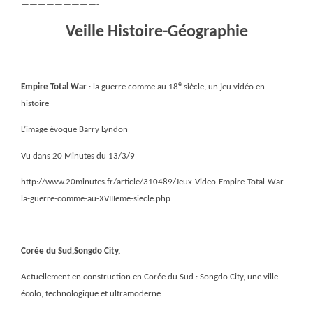
—————————-
Veille Histoire-Géographie
e
Empire Total War
: la guerre comme au 18
siècle, un jeu vidéo en
histoire
L’image évoque Barry Lyndon
Vu dans 20 Minutes du 13/3/9
http://www.20minutes.fr/article/310489/Jeux-Video-Empire-Total-War-
la-guerre-comme-au-XVIIIeme-siecle.php
Corée du Sud,Songdo City,
Actuellement en construction en Corée du Sud : Songdo City, une ville
écolo, technologique et ultramoderne