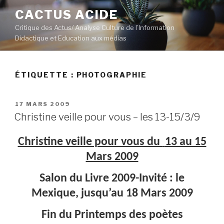
Aller
CACTUS ACIDE
au
Critique des Actus/ Analyse Culture de l’Information
contenu
Didactique et Education aux médias
principal
ÉTIQUETTE :
PHOTOGRAPHIE
PUBLIÉ
17 MARS 2009
LE
Christine veille pour vous – les 13-15/3/9
Christine veille pour vous du
13 au 15
Mars 2009
Salon du Livre 2009-Invité : le
Mexique, jusqu’au 18 Mars 2009
Fin du Printemps des poètes