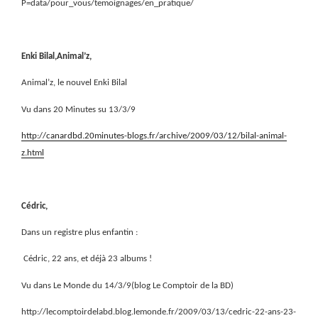
P=data/pour_vous/temoignages/en_pratique/
Enki Bilal,Animal’z,
Animal’z, le nouvel Enki Bilal
Vu dans 20 Minutes su 13/3/9
http://canardbd.20minutes-blogs.fr/archive/2009/03/12/bilal-animal-
z.html
Cédric,
Dans un registre plus enfantin :
Cédric, 22 ans, et déjà 23 albums !
Vu dans Le Monde du 14/3/9(blog Le Comptoir de la BD)
http://lecomptoirdelabd.blog.lemonde.fr/2009/03/13/cedric-22-ans-23-