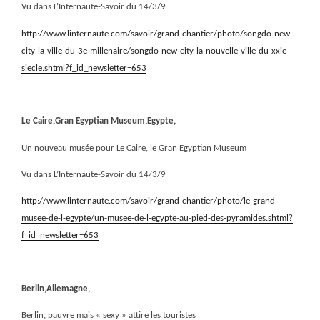
Vu dans L’Internaute-Savoir du 14/3/9
http://www.linternaute.com/savoir/grand-chantier/photo/songdo-new-
city-la-ville-du-3e-millenaire/songdo-new-city-la-nouvelle-ville-du-xxie-
siecle.shtml?f_id_newsletter=653
Le Caire,Gran Egyptian Museum,Egypte,
Un nouveau musée pour Le Caire, le Gran Egyptian Museum
Vu dans L’Internaute-Savoir du 14/3/9
http://www.linternaute.com/savoir/grand-chantier/photo/le-grand-
musee-de-l-egypte/un-musee-de-l-egypte-au-pied-des-pyramides.shtml?
f_id_newsletter=653
Berlin,Allemagne,
Berlin, pauvre mais « sexy » attire les touristes