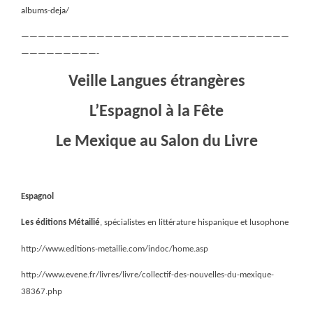
albums-deja/
————————————————————————————————
—————————-
Veille Langues étrangères
L’Espagnol à la Fête
Le Mexique au Salon du Livre
Espagnol
Les éditions Métailié
, spécialistes en littérature hispanique et lusophone
http://www.editions-metailie.com/indoc/home.asp
http://www.evene.fr/livres/livre/collectif-des-nouvelles-du-mexique-
38367.php