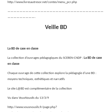
http://www.livresautresor.net/contes/menu_pcr.php
————————————————————————————————
—————————-
Veille BD
La BD de case en classe
La collection d’ouvrages pédagogiques du SCEREN-CNDP :
La BD de case
en classe
Chaque ouvrage de cette collection explore la pédagogie d’une BD :
moyens techniques, esthétiques et narratifs
Le site L@BD est complémentaire de la collection
Vu dans VousNousIls du 13/3/9
http://www.vousnousils.fr/page.php?