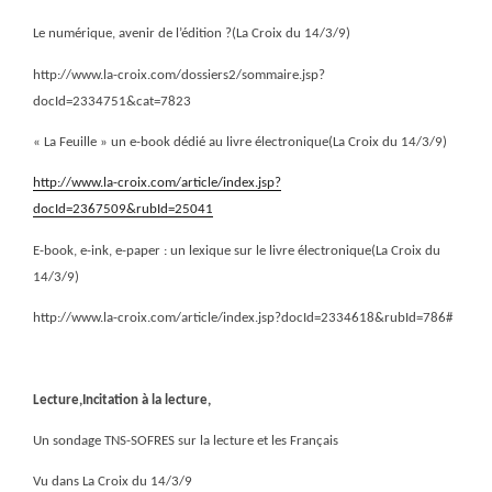
Le numérique, avenir de l’édition ?(La Croix du 14/3/9)
http://www.la-croix.com/dossiers2/sommaire.jsp?
docId=2334751&cat=7823
« La Feuille » un e-book dédié au livre électronique(La Croix du 14/3/9)
http://www.la-croix.com/article/index.jsp?
docId=2367509&rubId=25041
E-book, e-ink, e-paper : un lexique sur le livre électronique(La Croix du
14/3/9)
http://www.la-croix.com/article/index.jsp?docId=2334618&rubId=786#
Lecture,Incitation à la lecture,
Un sondage TNS-SOFRES sur la lecture et les Français
Vu dans La Croix du 14/3/9