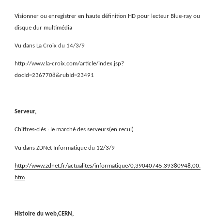
Visionner ou enregistrer en haute définition HD pour lecteur Blue-ray ou
disque dur multimédia
Vu dans La Croix du 14/3/9
http://www.la-croix.com/article/index.jsp?
docId=2367708&rubId=23491
Serveur,
Chiffres-clés : le marché des serveurs(en recul)
Vu dans ZDNet Informatique du 12/3/9
http://www.zdnet.fr/actualites/informatique/0,39040745,39380948,00.
htm
Histoire du web,CERN,