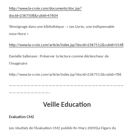
http://www.la-croix.com/documents/doc.jsp?
docId=2367508&rubId=47604
Témoignage dans une bibliothèque : « Les Livres, une indispensable
nourriture »
http://www.la-croix.com/article/index.jsp?docId=2367512&rubId=5548
Danielle Sallenave : Préserver la lecture comme déclencheur de
l’imaginaire
http://www.la-croix.com/article/index.jsp?docId=2367513&rubId=786
————————————————————————————————
———————————–
Veille Education
Evaluation CM2
Les résultats de l’évaluation CM2 publiés fin Mars 2009(Le Figaro du