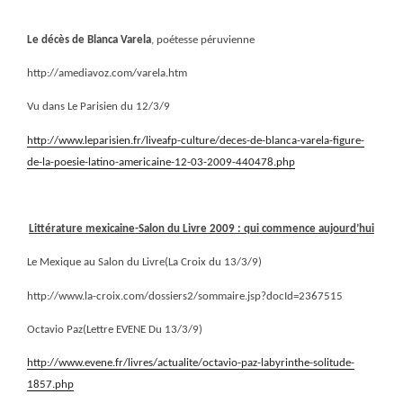
Le décès de Blanca Varela
, poétesse péruvienne
http://amediavoz.com/varela.htm
Vu dans Le Parisien du 12/3/9
http://www.leparisien.fr/liveafp-culture/deces-de-blanca-varela-figure-
de-la-poesie-latino-americaine-12-03-2009-440478.php
Littérature mexicaine-Salon du Livre 2009 : qui commence aujourd’hui
Le Mexique au Salon du Livre(La Croix du 13/3/9)
http://www.la-croix.com/dossiers2/sommaire.jsp?docId=2367515
Octavio Paz(Lettre EVENE Du 13/3/9)
http://www.evene.fr/livres/actualite/octavio-paz-labyrinthe-solitude-
1857.php