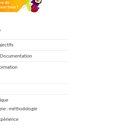
S
jectifs
e Documentation
formation
ique
igne : méthodologie
xpérience