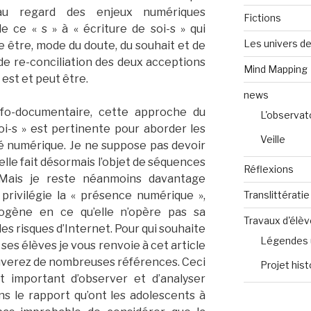
 au regard des enjeux numériques
Fictions
e ce « s » à « écriture de soi-s » qui
Les univers de
e être, mode du doute, du souhait et de
 de re-conciliation des deux acceptions
Mind Mapping
 est et peut être.
news
fo-documentaire, cette approche du
L'observat
i-s » est pertinente pour aborder les
Veille
ité numérique. Je ne suppose pas devoir
 elle fait désormais l’objet de séquences
Réflexions
Mais je reste néanmoins davantage
Translittératie
privilégie la « présence numérique »,
ogène en ce qu’elle n’opère pas sa
Travaux d'élè
les risques d’Internet. Pour qui souhaite
Légendes 
 ses élèves je vous renvoie à cet article
uverez de nombreuses références. Ceci
Projet hist
it important d’observer et d’analyser
s le rapport qu’ont les adolescents à