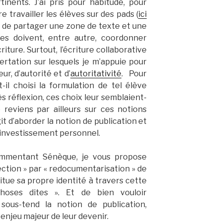
inents. J’ai pris pour habitude, pour
ire travailler les élèves sur des pads (
ici
rêt de partager une zone de texte et une
es doivent, entre autre, coordonner
riture. Surtout, l’écriture collaborative
rtation sur lesquels je m’appuie pour
ur, d’autorité et d’
autoritativité
. Pour
-il choisi la formulation de tel élève
s réflexion, ces choix leur semblaient-
e reviens par ailleurs sur ces notions
it d’aborder la notion de publication et
d’investissement personnel.
ommentant Sénèque, je vous propose
ection » par « redocumentarisation » de
itue sa propre identité à travers cette
choses dites ». Et de bien vouloir
sous-tend la notion de publication,
 enjeu majeur de leur devenir.