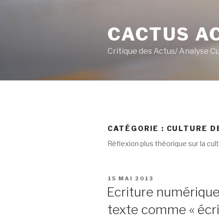
Aller
au
CACTUS A
contenu
principal
Critique des Actus/ Analyse C
CATÉGORIE :
CULTURE D
Réflexion plus théorique sur la cult
PUBLIÉ
15 MAI 2013
LE
Ecriture numérique e
texte comme « écrit