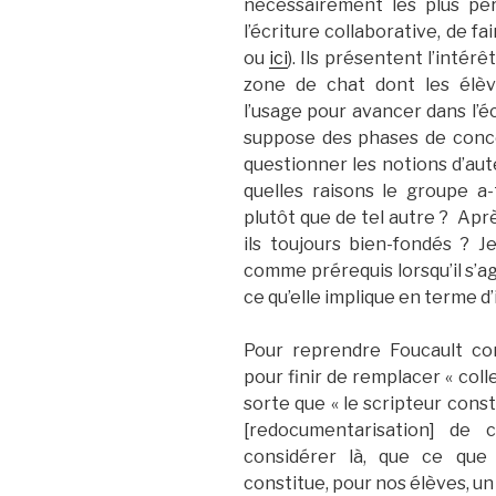
nécessairement les plus pert
l’écriture collaborative, de fa
ou
ici
). Ils présentent l’inté
zone de chat dont les élèv
l’usage pour avancer dans l’éc
suppose des phases de conce
questionner les notions d’aute
quelles raisons le groupe a-t
plutôt que de tel autre ? Aprè
ils toujours bien-fondés ? J
comme prérequis lorsqu’il s’ag
ce qu’elle implique en terme 
Pour reprendre Foucault c
pour finir de remplacer « coll
sorte que « le scripteur const
[redocumentarisation] de 
considérer là, que ce que 
constitue, pour nos élèves, un