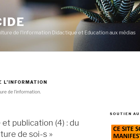
CIDE
ulture de l’Information Didactique et Education aux médias
E L’INFORMATION
ure de l’information.
SOUTIEN AU
t publication (4) : du
ure de soi-s »