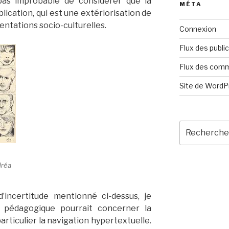
 pas improbable de considérer que la
MÉTA
blication, qui est une extériorisation de
sentations socio-culturelles.
Connexion
Flux des publi
Flux des com
Site de Word
Recherche
pour
:
dréa
’incertitude mentionné ci-dessus, je
 pédagogique pourrait concerner la
rticulier la navigation hypertextuelle.