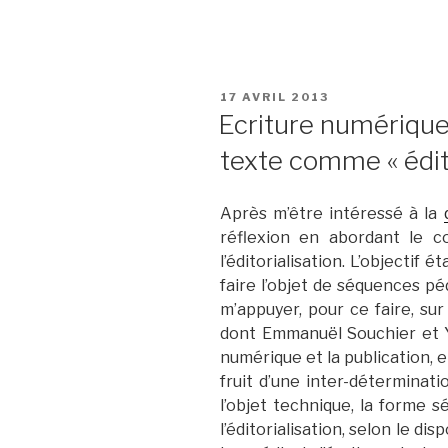
PUBLIÉ
17 AVRIL 2013
LE
Ecriture numérique e
texte comme « édito
Après m’être intéressé à la
réflexion en abordant le c
l’éditorialisation. L’objectif
faire l’objet de séquences pé
m’appuyer, pour ce faire, sur
dont Emmanuël Souchier et Yv
numérique et la publication, e
fruit d’une inter-déterminat
l’objet technique, la forme s
l’éditorialisation, selon le dis