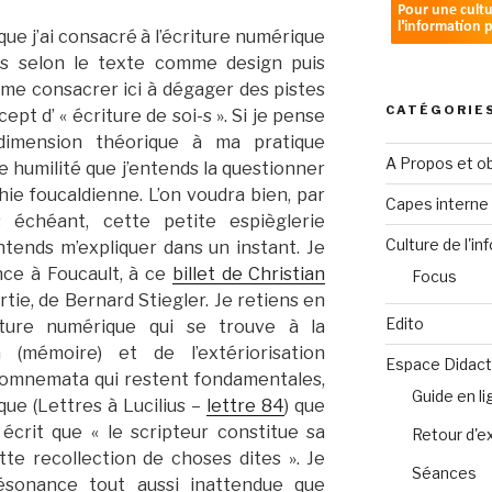
 que j’ai consacré à l’écriture numérique
ées selon le texte comme design puis
is me consacrer ici à dégager des pistes
CATÉGORIE
pt d’ « écriture de soi-s ». Si je pense
dimension théorique à ma pratique
A Propos et ob
e humilité que j’entends la questionner
hie foucaldienne. L’on voudra bien, par
Capes intern
s échéant, cette petite espièglerie
Culture de l'in
ntends m’expliquer dans un instant. Je
nce à Foucault, à ce
billet de Christian
Focus
artie, de Bernard Stiegler. Je retiens en
Edito
criture numérique qui se trouve à la
 (mémoire) et de l’extériorisation
Espace Didact
ypomnemata qui restent fondamentales,
Guide en l
que (Lettres à Lucilius –
lettre 84
) que
écrit que « le scripteur constitue sa
Retour d'e
tte recollection de choses dites ». Je
Séances
sonance tout aussi inattendue que