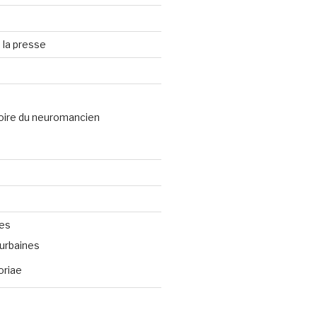
 la presse
oire du neuromancien
ves
urbaines
oriae