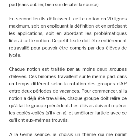
pad (sans oublier, bien sûr de citer la source)
En second lieu ils
dé
finiss
e
nt cette notion en 20 lignes
maximum, soit en expliquant la définition et en précisant
les applications,
soit
en abordant les problématiques
liées à cette notion . Ce petit texte doit être entièrement
retravaillé
pour pouvoir être compris par des élèves de
lycée.
Chaque notion est traitée par
au moins deux groupes
d’élèves.
Ces binômes
travaillent sur le même pad, dans
un temps différent
selon la rotation des groupes d’AP
entre deux périodes de vacances
.
Pour commencer
,
si la
notion a déjà été travaillée,
chaque groupe doit relire ce
qu’à fait l
e
groupe
précédent. Les élèves doivent r
epérer
les copié
s-
collé
s
(s’il y en a), et améliorer l’article avec ce
qu’il
ont eux-mêmes
trouvés.
A la 6ème séance, je choisis un thème qui me paraît