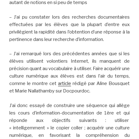
autant de notions en si peu de temps
– J’ai pu constater lors des recherches documentaires
effectuées par les élèves que la plupart d’entre eux
privilégient la rapidité dans l’obtention d’une réponse à la
pertinence dans leur recherche d’information.
– J’ai remarqué lors des précédentes années que si les
élèves utilisent volontiers Internet, ils manquent de
précision quant au vocabulaire à utiliser. Faire acquérir une
culture numérique aux élèves est dans l’air du temps,
comme le montre cet
article
rédigé par Aline Bousquet
et Marie Nallathamby sur Docpourdoc.
J’ai donc essayé
de
construire une sé
que
nce qui
allège
les cours d’information-documentation de 1ère et qui
réponde
aux
objectifs
suivants
:
utiliser
« intelligemment » le copier coller
;
acquérir une culture
numériq
ue, en
favorisant la compréhension du