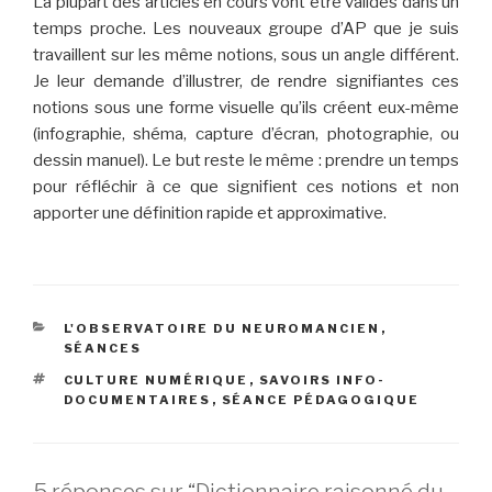
La plupart des articles en cours vont être validés dans un
temps proche. Les nouveaux groupe d’AP que je suis
travaillent sur le
s
même notions, sous un angle différent.
Je leur demande d’
illustrer, de rendre signifiantes
ces
notions sous
une
forme
visuelle
qu’ils créent eux-même
(infographie, shéma, capture d’écran, photographie, ou
dessin manuel).
Le but reste le même : prendre un temps
pour réfléchir à ce que signifient ces notions et non
apporter une définition rapide et approximative.
CATÉGORIES
L'OBSERVATOIRE DU NEUROMANCIEN
,
SÉANCES
ÉTIQUETTES
CULTURE NUMÉRIQUE
,
SAVOIRS INFO-
DOCUMENTAIRES
,
SÉANCE PÉDAGOGIQUE
5 réponses sur “Dictionnaire raisonné du