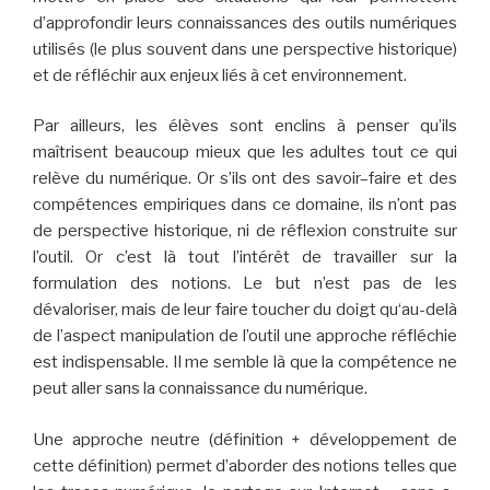
d’approfondir leurs connaissances d
es outils numériques
utilisés (le plus souvent dans une perspective historique)
et
de
réfléchir aux enjeux liés à ce
t environnement
.
Par ailleurs, les élèves sont enclins à penser qu’ils
maîtrisent beaucoup mieux que les adultes tout ce qui
relève du numérique. Or s’ils ont des savo
ir
–
faire et des
compétences empiriques
dans ce
domaine, ils n’ont pas
de perspective historique, ni
de
réflexion
construite
sur
l’outil.
Or c’est là tout l’intérêt de travailler sur la
formulation des notions.
Le but n’est pas de les
dévaloriser, mais de leur faire toucher du doigt qu
‘au-delà
de l’aspect manipulation de l’outil une approche réfléchie
est indispensable
.
Il me semble là que la
compétence n
e
peut aller sans la
connaissance
du numérique.
Une approche neutre (définition + développement de
cette définition) permet d’aborder des notions telles que