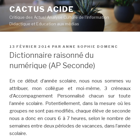
Aller
CACTUS ACIDE
au
Critique des Actus/ Analyse Culture de l’Information
contenu
Didactique et Education aux médias
principal
PUBLIÉ
13 FÉVRIER 2014
PAR
ANNE SOPHIE DOMENC
LE
Dictionnaire raisonné du
numérique (AP Seconde)
En ce début d’année scolaire, nous nous sommes vu
attribuer, mon collègue et moi-même, 3 créneaux
d’Accompagnement Personnalisé chacun sur toute
l’année scolaire. Potentiellement, dans la mesure où les
groupes ne sont pas modifiés, chaque élève de seconde
nous a donc en cours 6 à 7 heures, selon le nombre de
semaines entre deux périodes de vacances, dans l’année
scolaire.