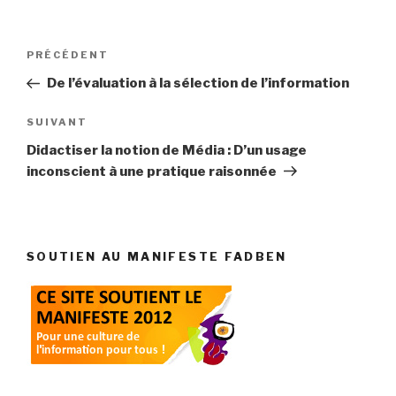
Navigation
Article
PRÉCÉDENT
de
précédent
De l’évaluation à la sélection de l’information
l’article
Article
SUIVANT
suivant
Didactiser la notion de Média : D’un usage
inconscient à une pratique raisonnée
SOUTIEN AU MANIFESTE FADBEN