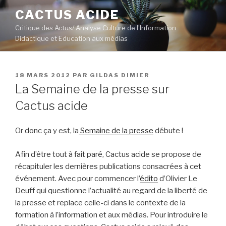
Aller
CACTUS ACIDE
au
Critique des Actus/ Analyse Culture de l’Information
contenu
Didactique et Education aux médias
principal
PUBLIÉ
18 MARS 2012
PAR
GILDAS DIMIER
LE
La Semaine de la presse sur
Cactus acide
Or donc ça y est, la
Semaine de la presse
débute !
Afin d’être tout à fait paré, Cactus acide se propose de
récapituler les dernières publications consacrées à cet
événement. Avec pour commencer l’
édito
d’Olivier Le
Deuff qui questionne l’actualité au regard de la liberté de
la presse et replace celle-ci dans le contexte de la
formation à l’information et aux médias. Pour introduire le