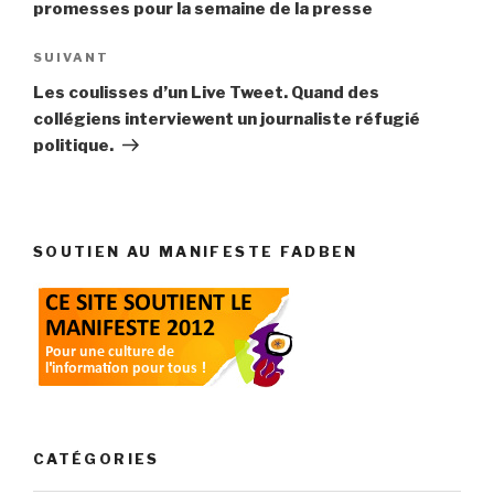
promesses pour la semaine de la presse
Article
SUIVANT
suivant
Les coulisses d’un Live Tweet. Quand des
collégiens interviewent un journaliste réfugié
politique.
SOUTIEN AU MANIFESTE FADBEN
CATÉGORIES