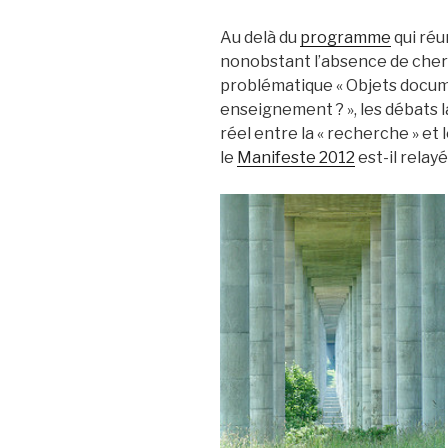
Au delà du
programme
qui réun
nonobstant l’absence de cher
problématique « Objets docum
enseignement ? », les débats l
réel entre la « recherche » et l
le
Manifeste 2012
est-il relayé