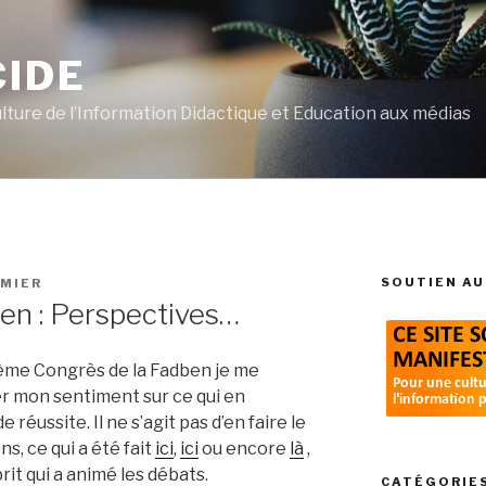
CIDE
ulture de l’Information Didactique et Education aux médias
SOUTIEN AU
IMIER
en : Perspectives…
9ème Congrès de la Fadben je me
r mon sentiment sur ce qui en
 réussite. Il ne s’agit pas d’en faire le
, ce qui a été fait
ici
,
ici
ou encore
là
,
rit qui a animé les débats.
CATÉGORIE