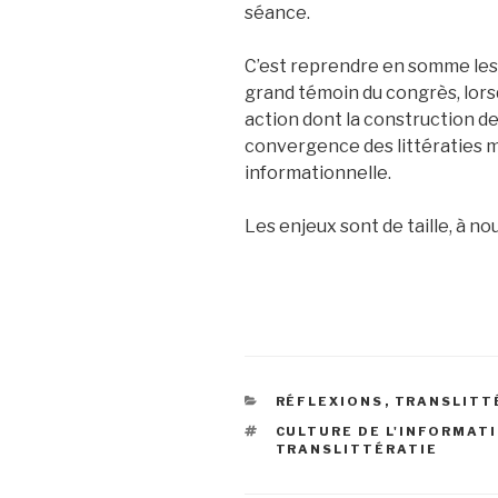
séance.
C’est reprendre en somme les
grand témoin du congrès, lors
action dont la construction de
convergence des littératies m
informationnelle.
Les enjeux sont de taille, à n
CATÉGORIES
RÉFLEXIONS
,
TRANSLITT
ÉTIQUETTES
CULTURE DE L'INFORMAT
TRANSLITTÉRATIE