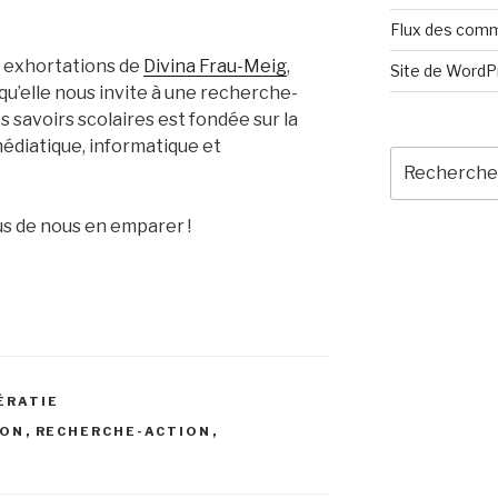
Flux des com
 exhortations de
Divina Frau-Meig
,
Site de Word
qu’elle nous invite à une recherche-
s savoirs scolaires est fondée sur la
édiatique, informatique et
Recherche
pour
:
ous de nous en emparer !
ÉRATIE
ION
,
RECHERCHE-ACTION
,