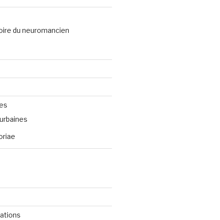
oire du neuromancien
ves
urbaines
oriae
cations