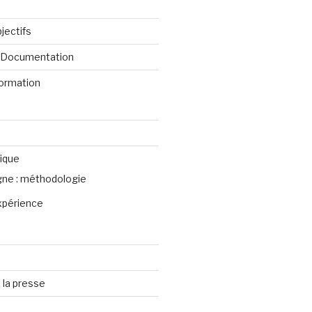
jectifs
e Documentation
formation
ique
igne : méthodologie
xpérience
 la presse