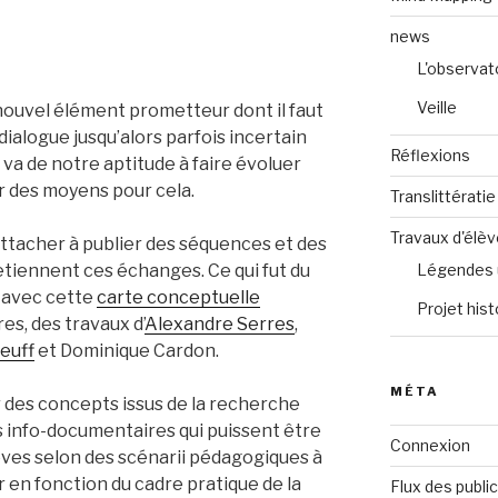
news
L'observat
Veille
 nouvel élément prometteur dont il faut
ialogue jusqu’alors parfois incertain
Réflexions
n va de notre aptitude à faire évoluer
r des moyens pour cela.
Translittératie
Travaux d'élè
’attacher à publier des séquences et des
etiennent ces échanges. Ce qui fut du
Légendes 
s avec cette
carte conceptuelle
Projet hist
es, des travaux d’
Alexandre Serres
,
Deuff
et Dominique Cardon.
MÉTA
er des concepts issus de la recherche
 info-documentaires qui puissent être
Connexion
èves selon des scénarii pédagogiques à
r en fonction du cadre pratique de la
Flux des publi