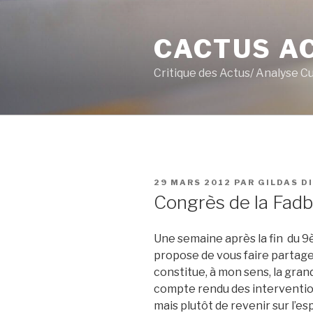
Aller
au
CACTUS A
contenu
principal
Critique des Actus/ Analyse C
PUBLIÉ
29 MARS 2012
PAR
GILDAS D
LE
Congrès de la Fadb
Une semaine après la fin du 
propose de vous faire partage
constitue, à mon sens, la grande
compte rendu des interventions
mais plutôt de revenir sur l’esp