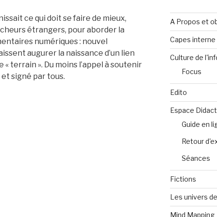
issait ce qui doit se faire de mieux,
A Propos et ob
cheurs étrangers, pour aborder la
Capes intern
entaires numériques : nouvel
aissent augurer la naissance d’un lien
Culture de l'in
e « terrain ». Du moins l’appel à soutenir
Focus
 et signé par tous.
Edito
Espace Didact
Guide en l
Retour d'e
Séances
Fictions
Les univers de
Mind Mapping