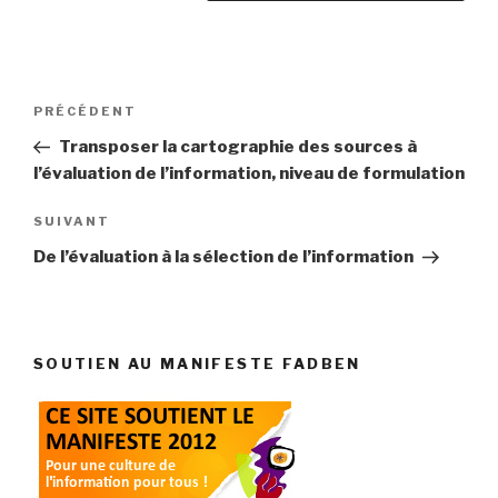
Navigation
Article
PRÉCÉDENT
de
précédent
Transposer la cartographie des sources à
l’article
l’évaluation de l’information, niveau de formulation
Article
SUIVANT
suivant
De l’évaluation à la sélection de l’information
SOUTIEN AU MANIFESTE FADBEN