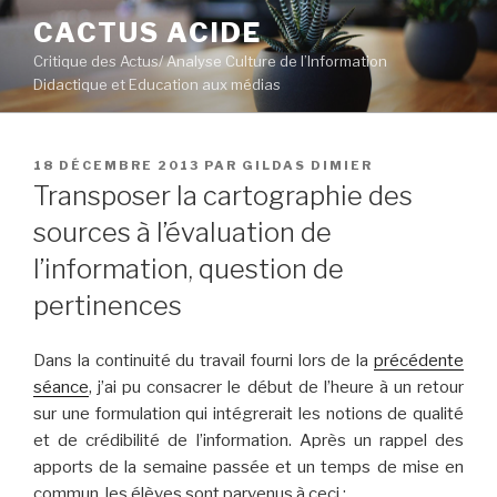
Aller
CACTUS ACIDE
au
Critique des Actus/ Analyse Culture de l’Information
contenu
Didactique et Education aux médias
principal
PUBLIÉ
18 DÉCEMBRE 2013
PAR
GILDAS DIMIER
LE
Transposer la cartographie des
sources à l’évaluation de
l’information, question de
pertinences
Dans la continuité du travail fourni lors de la
précédente
séance
, j’ai pu consacrer le début de l’heure à un retour
sur une formulation qui intégrerait les notions de qualité
et de crédibilité de l’information. Après un rappel des
apports de la semaine passée et un temps de mise en
commun, les élèves sont parvenus à ceci :