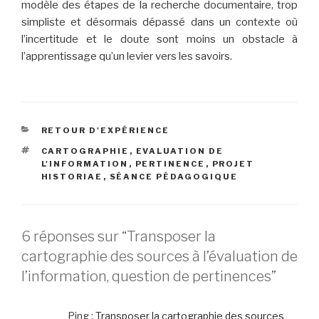
modèle des étapes de la recherche documentaire, trop
simpliste et désormais dépassé dans un contexte où
l’incertitude et le doute sont moins un obstacle à
l’apprentissage qu’un levier vers les savoirs.
CATÉGORIES
RETOUR D'EXPÉRIENCE
ÉTIQUETTES
CARTOGRAPHIE
,
EVALUATION DE
L'INFORMATION
,
PERTINENCE
,
PROJET
HISTORIAE
,
SÉANCE PÉDAGOGIQUE
6 réponses sur “Transposer la
cartographie des sources à l’évaluation de
l’information, question de pertinences”
Ping :
Transposer la cartographie des sources