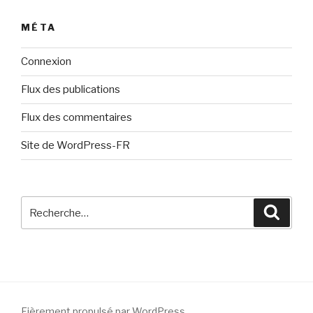
MÉTA
Connexion
Flux des publications
Flux des commentaires
Site de WordPress-FR
Recherche
Reche
pour
:
Fièrement propulsé par WordPress